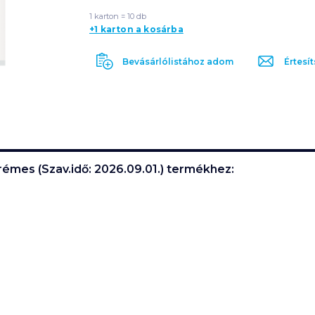
1 karton = 10 db
+1 karton a kosárba
Bevásárlólistához adom
Értesít
émes (Szav.idő: 2026.09.01.)
termékhez: