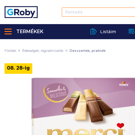
TERMÉKEK
Listáim
Főoldal
Édességek, rágcsálnivalók
Desszertek, pralinék
08. 28-ig