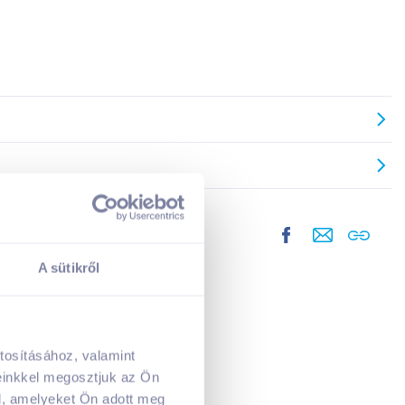
A sütikről
tosításához, valamint
A kosarad jelenleg üres.
einkkel megosztjuk az Ön
Adj hozzá termékeket!
l, amelyeket Ön adott meg