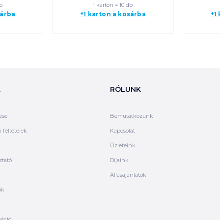
b
1 karton = 10 db
sárba
+1 karton a kosárba
+1
K
RÓLUNK
ése
Bemutatkozunk
 feltételek
Kapcsolat
Üzleteink
ztató
Díjaink
Állásajánlatok
ók
máció