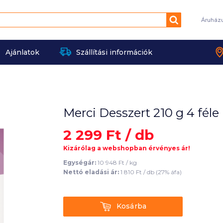
Keresés
Áruház
Ajánlatok
Szállítási információk
Merci Desszert 210 g 4 féle
2 299
Ft /
db
Kizárólag a webshopban érvényes ár!
Egységár:
10 948
Ft /
kg
Nettó eladási ár:
1 810
Ft /
db
(
27
% áfa)
Kosárba
Kosárba