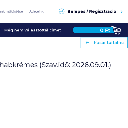
Keresés
Belépés / Regisztráció
unk működése
Üzleteink
0
Ft
Még nem választottál címet
ariaLabel
ariaLabel
Kosár tartalma
Kosár tartalma
 habkrémes (Szav.idő: 2026.09.01.)