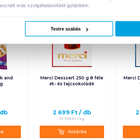
A márka további termékei
sznált más szolgáltatásokból gyűjtöttek.
Testre szabás
lk and
Merci Desszert 250 g 8 féle
Merci D
 g
ét- és tejcsokoládé
db
2 699
Ft /
db
2
g
10 796
Ft /
kg
Kosárba
ba
Kosárba