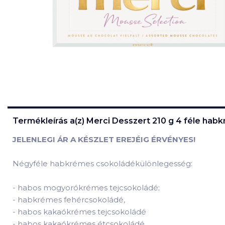
Termékleírás a(z)
Merci Desszert 210 g 4 féle habkr
JELENLEGI ÁR A KÉSZLET EREJÉIG ÉRVÉNYES!
Négyféle habkrémes csokoládékülönlegesség:
-
habos mogyorókrémes tejcsokoládé;
-
habkrémes fehércsokoládé,
-
habos kakaókrémes tejcsokoládé
-
habos kakaókrémes étcsokoládé.