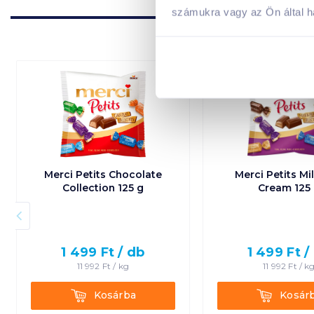
számukra vagy az Ön által ha
Merci Petits Chocolate
Merci Petits Mi
Collection 125 g
Cream 125
1 499
Ft /
db
1 499
Ft /
11 992
Ft /
kg
11 992
Ft /
k
Kosárba
Kosárba
Kosárba
Kosár