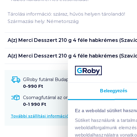
Tárolási információ: száraz, hűvös helyen tárolandó!
Származási hely: Németország
A(z)
Merci Desszert 210 g 4 féle habkrémes (Szav.id
A(z)
Merci Desszert 210 g 4 féle habkrémes (Szav.id
GRoby futárral Budapestre és környékére szállítható
0-990 Ft
Beleegyezés
Csomagfutárral az ország egész területére szállítható
0-1 990 Ft
Ez a weboldal sütiket haszn
További szállítási információk
Sütiket használunk a tartal
weboldalforgalmunk elemzésé
weboldalhasználatra vonatko