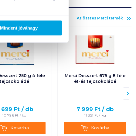
Az összes
Merci
termék
Mindent jóváhagy
esszert 250 g 4 féle
Merci Desszert 675 g 8 féle
tejcsokoládé
ét-és tejcsokoládé
 699
Ft /
db
7 999
Ft /
db
10 796
Ft /
kg
11 851
Ft /
kg
Kosárba
Kosárba
Kosárba
Kosárba