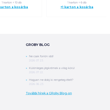
1 karton = 10 db
1 karton = 6 db
 karton a kosárba
+1 karton a kosárba
GROBY BLOG
Ne csak forrón idd!
2026. 07. 23.
Különleges jégkrémek a világ körül
2026. 07. 22.
Hogyan ne dobj ki rengeteg ételt?
2026. 06. 23.
További hírek a GRoby Blog-on