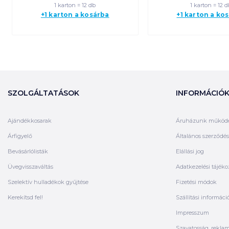
1 karton = 12 db
1 karton = 12 d
+1 karton a kosárba
+1 karton a ko
SZOLGÁLTATÁSOK
INFORMÁCIÓ
Ajándékkosarak
Áruházunk működ
Árfigyelő
Általános szerződési
Bevásárlólisták
Elállási jog
Üvegvisszaváltás
Adatkezelési tájéko
Szelektív hulladékok gyűjtése
Fizetési módok
Kerekítsd fel!
Szállítási informáci
Impresszum
Szavatosság, rekla