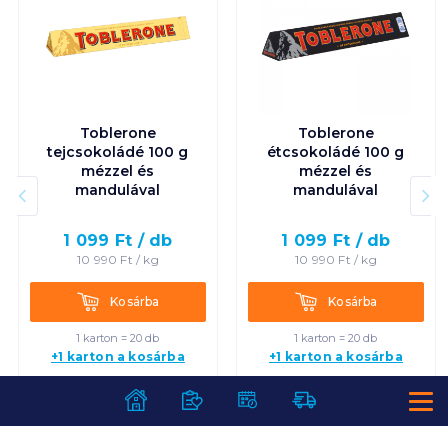
Toblerone
Toblerone
tejcsokoládé 100 g
étcsokoládé 100 g
mézzel és
mézzel és
mandulával
mandulával
1 099
Ft /
db
1 099
Ft /
db
10 990
Ft /
kg
10 990
Ft /
kg
Kosárba
Kosárba
Kosárba
Kosárba
1 karton = 20 db
1 karton = 20 db
+1 karton a kosárba
+1 karton a kosárba