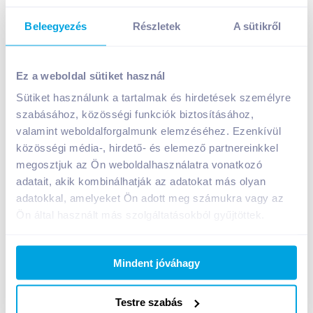
Beleegyezés
Részletek
A sütikről
Toblerone single tejcsokoládé 35 g mézzel és
mandulával
Ez a weboldal sütiket használ
399
Ft /
db
Sütiket használunk a tartalmak és hirdetések személyre
Egységár:
11 400
Ft /
kg
szabásához, közösségi funkciók biztosításához,
Nettó eladási ár:
314
Ft /
db
(
27
% áfa)
valamint weboldalforgalmunk elemzéséhez. Ezenkívül
közösségi média-, hirdető- és elemező partnereinkkel
megosztjuk az Ön weboldalhasználatra vonatkozó
Kosárba
Kosárba
adatait, akik kombinálhatják az adatokat más olyan
adatokkal, amelyeket Ön adott meg számukra vagy az
1 karton = 24 db
Ön által használt más szolgáltatásokból gyűjtöttek.
+1 karton a kosárba
Mindent jóváhagy
Bevásárlólistához adom
Értesíts, ha olcsóbb!
Testre szabás