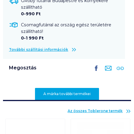
GRoby futárral Budapestre és környékére
szállítható
0-990 Ft
Csomagfutárral az ország egész területére
szállítható!
0-1 990 Ft
További szállítási információk
Megosztás
A márka további termékei
Az összes
Toblerone
termék