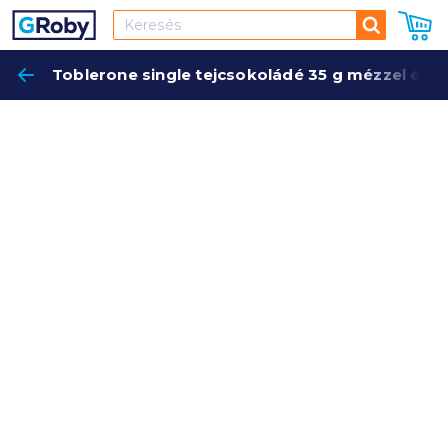
Keresés
Toblerone single tejcsokoládé 35 g mézzel és 
Keres