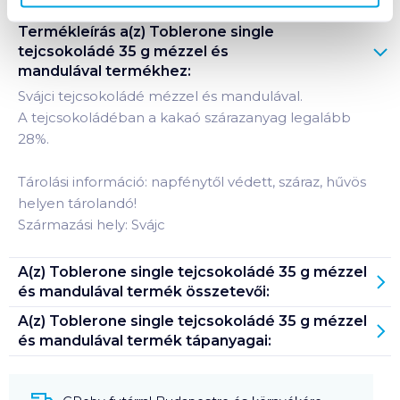
Termékleírás a(z)
Toblerone single
tejcsokoládé 35 g mézzel és
mandulával
termékhez:
Svájci tejcsokoládé mézzel és mandulával.
A tejcsokoládéban a kakaó szárazanyag legalább
28%.
Tárolási információ: napfénytől védett, száraz, hűvös
helyen tárolandó!
Származási hely: Svájc
A(z)
Toblerone single tejcsokoládé 35 g mézzel
és mandulával
termék összetevői:
A(z)
Toblerone single tejcsokoládé 35 g mézzel
és mandulával
termék tápanyagai: