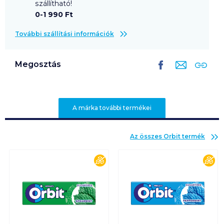
szállítható!
0-1 990 Ft
További szállítási információk
Megosztás
A márka további termékei
Az összes
Orbit
termék
cukormentes
cuk