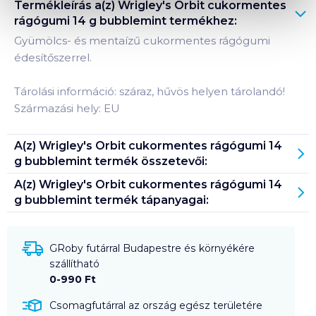
Termékleírás a(z)
Wrigley's Orbit cukormentes
rágógumi 14 g bubblemint
termékhez:
Gyümölcs- és mentaízű cukormentes rágógumi
édesítőszerrel.
Tárolási információ: száraz, hűvös helyen tárolandó!
Származási hely: EU
A(z)
Wrigley's Orbit cukormentes rágógumi 14
g bubblemint
termék összetevői:
A(z)
Wrigley's Orbit cukormentes rágógumi 14
g bubblemint
termék tápanyagai:
GRoby futárral Budapestre és környékére
szállítható
0-990 Ft
Csomagfutárral az ország egész területére