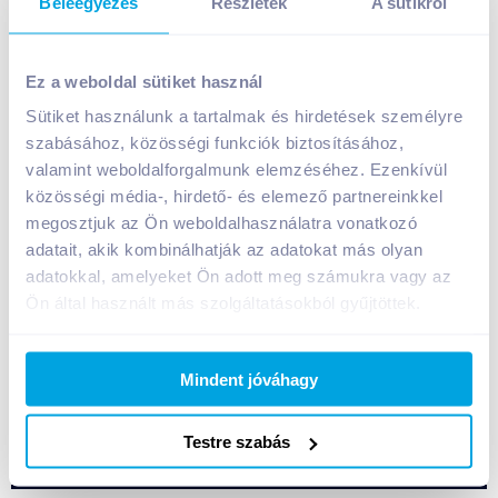
Beleegyezés
Részletek
A sütikről
Wrigley's Orbit cukormentes rágógumi 14 g
bubblemint
Ez a weboldal sütiket használ
379
Ft /
db
Sütiket használunk a tartalmak és hirdetések személyre
szabásához, közösségi funkciók biztosításához,
Egységár:
27 071
Ft /
kg
Nettó eladási ár:
298
Ft /
db
(
27
% áfa)
valamint weboldalforgalmunk elemzéséhez. Ezenkívül
közösségi média-, hirdető- és elemező partnereinkkel
megosztjuk az Ön weboldalhasználatra vonatkozó
Kosárba
Kosárba
adatait, akik kombinálhatják az adatokat más olyan
adatokkal, amelyeket Ön adott meg számukra vagy az
Ön által használt más szolgáltatásokból gyűjtöttek.
1 karton = 30 db
+1 karton a kosárba
Mindent jóváhagy
Bevásárlólistához adom
Értesíts, ha olcsóbb!
Testre szabás