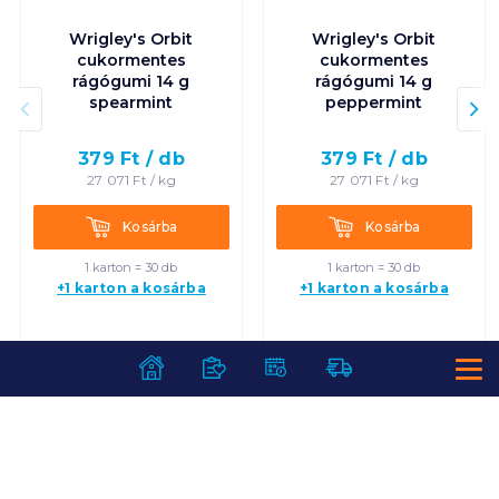
Wrigley's Orbit
Wrigley's Orbit
cukormentes
cukormentes
rágógumi 14 g
rágógumi 14 g
spearmint
peppermint
379
Ft /
db
379
Ft /
db
27 071
Ft /
kg
27 071
Ft /
kg
Kosárba
Kosárba
Kosárba
Kosárba
1 karton = 30 db
1 karton = 30 db
+1 karton a kosárba
+1 karton a kosárba
SZOLGÁLTATÁSOK