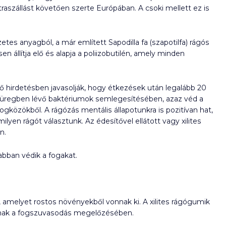
traszállást követően szerte Európában. A csoki mellett ez is
s anyagból, a már említett Sapodilla fa (szapotilfa) rágós
 állítja elő és alapja a poliizobutilén, amely minden
ő hirdetésben javasolják, hogy étkezések után legalább 20
zájüregben lévő baktériumok semlegesítésében, azaz véd a
gközökből. A rágózás mentális állapotunkra is pozitívan hat,
yen rágót választunk. Az édesítővel ellátott vagy xilites
n.
bban védik a fogakat.
, amelyet rostos növényekből vonnak ki. A xilites rágógumik
lnak a fogszuvasodás megelőzésében.