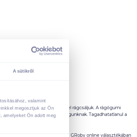
A sütikről
tosításához, valamint
A kosarad jelenleg üres.
s ízben kapható és előszeretettel rágcsáljuk. A rágógumi
einkkel megosztjuk az Ön
Adj hozzá termékeket!
mát, színt, ízt választhatunk magunknak. Tagadhatatlanul a
l, amelyeket Ön adott meg
rt rajonganak.
ágnivalót választjuk. Nézz körül a GRoby online választékában