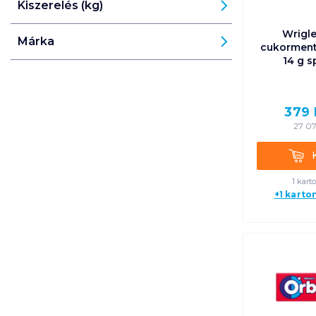
Kiszerelés (kg)
Wrigle
Márka
cukorment
14 g s
379
27 07
Kosá
1 kart
+1 karto