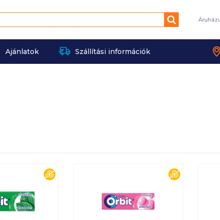
Keresés
Áruház
Ajánlatok
Szállítási információk
cukormentes
cukorment