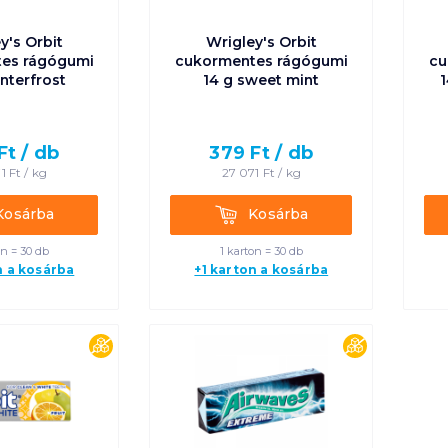
y's Orbit
Wrigley's Orbit
es rágógumi
cukormentes rágógumi
cu
interfrost
14 g sweet mint
1
Ft /
db
379
Ft /
db
1
Ft /
kg
27 071
Ft /
kg
rba
Kosárba
Kosárba
Kosárba
on = 30 db
1 karton = 30 db
n a kosárba
+1 karton a kosárba
cukormentes
cukorment