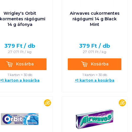
Wrigley's Orbit
Airwaves cukormentes
kormentes rágógumi
rágógumi 14 g Black
14 g áfonya
Mint
379
Ft /
db
379
Ft /
db
27 071
Ft /
kg
27 071
Ft /
kg
Kosárba
Kosárba
Kosárba
Kosárba
1 karton = 30 db
1 karton = 30 db
+1 karton a kosárba
+1 karton a kosárba
es
cukormentes
cuk