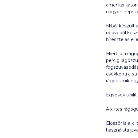
amerikai katoná
nagyon népsze
Miből készült 
nedvéből készí
híresztelés ell
Miért jó a rág
percig rágózzu
fogszuvasodást
csökkenti a st
rágógumik egy
Egyesek a xili
A xilites rágóg
Először is a x
használata ja