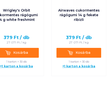
Wrigley's Orbit
Airwaves cukormentes
kormentes rágógumi
rágógumi 14 g fekete
4 g white freshmint
ribizli
379
Ft /
db
379
Ft /
db
27 071
Ft /
kg
27 071
Ft /
kg
Kosárba
Kosárba
Kosárba
Kosárba
1 karton = 30 db
1 karton = 30 db
+1 karton a kosárba
+1 karton a kosárba
es