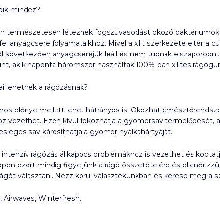
ik mindez?
n természetesen léteznek fogszuvasodást okozó baktériumok, a
 fel anyagcsere folyamataikhoz. Mivel a xilit szerkezete eltér a 
ől következően anyagcseréjük leáll és nem tudnak elszaporodni.
int, akik naponta háromszor használtak 100%-ban xilites rágóg
ai lehetnek a rágózásnak?
os előnye mellett lehet hátrányos is. Okozhat emésztőrendszer
oz vezethet. Ezen kívül fokozhatja a gyomorsav termelődését, 
lesleges sav károsíthatja a gyomor nyálkahártyáját.
úl intenzív rágózás állkapocs problémákhoz is vezethet és koptat
pen ezért mindig figyeljünk a rágó összetételére és ellenőrizz
gót választani. Nézz körül választékunkban és keresd meg a s
, Airwaves, Winterfresh.