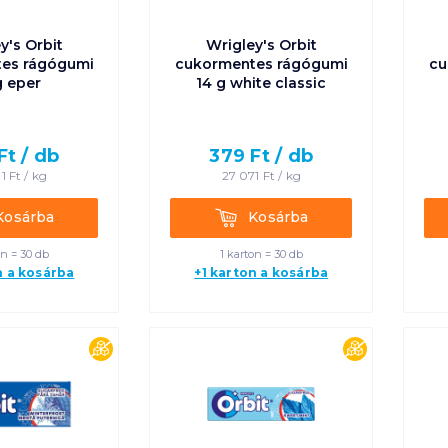
y's Orbit
Wrigley's Orbit
es rágógumi
cukormentes rágógumi
cu
g eper
14 g white classic
Ft /
db
379
Ft /
db
1
Ft /
kg
27 071
Ft /
kg
rba
Kosárba
Kosárba
Kosárba
on = 30 db
1 karton = 30 db
n a kosárba
+1 karton a kosárba
cukormentes
cukorment