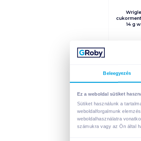
Wrigle
cukorment
14 g w
379
27 07
Kosá
Beleegyezés
1 kart
+1 karto
Ez a weboldal sütiket haszn
Sütiket használunk a tartal
Színes, fehér,
weboldalforgalmunk elemzésé
életünk része 
weboldalhasználatra vonatko
gyerekek nagy 
számukra vagy az Ön által ha
Ám a rágózásna