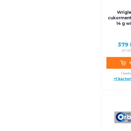
Wrigle
cukorment
14 g w
379
27 07
Kosá
1 kart
+1 karto