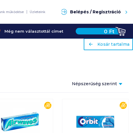
Keresés
Belépés / Regisztráció
unk működése
Üzleteink
0
Ft
Még nem választottál címet
ariaLabel
ariaLabel
Kosár tartalma
Kosár tartalma
Népszerűség szerint
Népszerűség szerint
es
cukormentes
cuk
Ár szerint növekvő
Ár szerint csökkenő