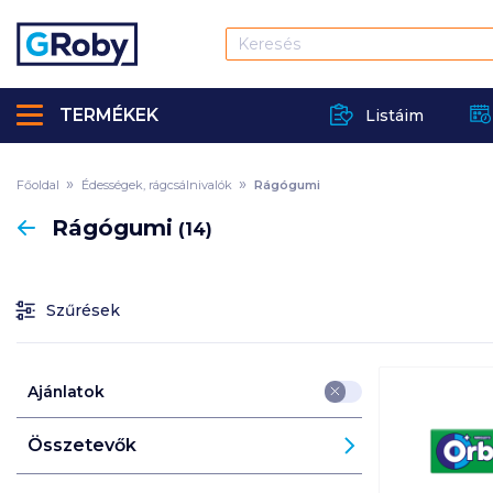
TERMÉKEK
Listáim
Főoldal
Édességek, rágcsálnivalók
Rágógumi
Vissza
Rágógumi
(14)
Szűrések
Ajánlatok
Összetevők