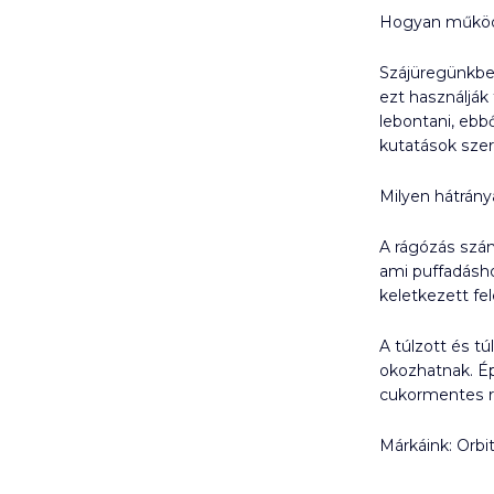
Hogyan működ
Szájüregünkbe
ezt használják
lebontani, ebb
kutatások szer
Milyen hátrány
A rágózás szám
ami puffadásh
keletkezett fe
A túlzott és t
okozhatnak. Ép
cukormentes rá
Márkáink: Orbit