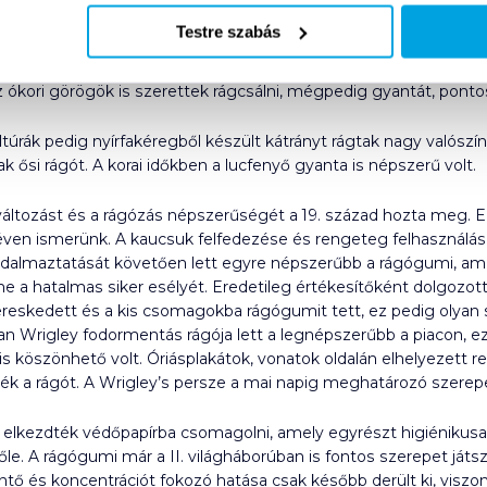
 a legfinomabb rágót, vagy próbáld ki mindegyiket!
Testre szabás
rn világ találmányaként kezeljük, azonban számos kutatás bizon
az ókori görögök is szerettek rágcsálni, mégpedig gyantát, pont
túrák pedig nyírfakéregből készült kátrányt rágtak nagy valószín
k ősi rágót. A korai időkben a lucfenyő gyanta is népszerű volt.
 változást és a rágózás népszerűségét a 19. század hozta meg. E
en ismerünk. A kaucsuk felfedezése és rengeteg felhasználási l
dalmaztatását követően lett egyre népszerűbb a rágógumi, amely
e a hatalmas siker esélyét. Eredetileg értékesítőként dolgozo
kereskedett és a kis csomagokba rágógumit tett, ez pedig olyan 
n Wrigley fodormentás rágója lett a legnépszerűbb a piacon, 
s köszönhető volt. Óriásplakátok, vonatok oldalán elhelyezett 
ék a rágót. A Wrigley’s persze a mai napig meghatározó szerepe
 elkezdték védőpapírba csomagolni, amely egyrészt higiénikusab
le. A rágógumi már a II. világháborúban is fontos szerepet játsz
tő és koncentrációt fokozó hatása csak később derült ki, viszon