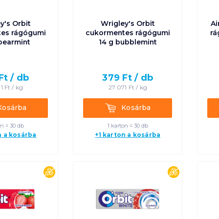
y's Orbit
Wrigley's Orbit
Ai
es rágógumi
cukormentes rágógumi
rá
pearmint
14 g bubblemint
Ft /
db
379
Ft /
db
1
Ft /
kg
27 071
Ft /
kg
rba
Kosárba
Kosárba
Kosárba
on = 30 db
1 karton = 30 db
n a kosárba
+1 karton a kosárba
cukormentes
cukorment