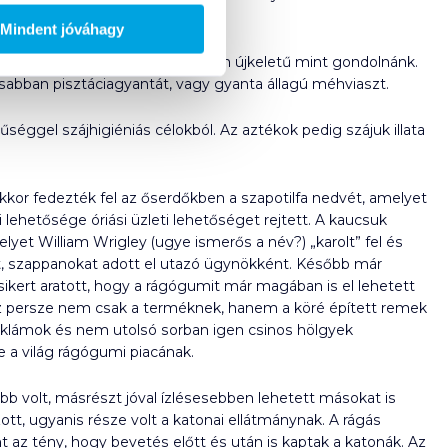
Mindent jóváhagy
yítja, hogy egyáltalán nem olyan újkeletű mint gondolnánk.
osabban pisztáciagyantát, vagy gyanta állagú méhviaszt.
űséggel szájhigiéniás célokból. Az aztékok pedig szájuk illata
kkor fedezték fel az őserdőkben a szapotilfa nedvét, amelyet
ehetősége óriási üzleti lehetőséget rejtett. A kaucsuk
et William Wrigley (ugye ismerős a név?) „karolt” fel és
tt, szappanokat adott el utazó ügynökként. Később már
sikert aratott, hogy a rágógumit már magában is el lehetett
ez persze nem csak a terméknek, hanem a köré épített remek
reklámok és nem utolsó sorban igen csinos hölgyek
 a világ rágógumi piacának.
b volt, másrészt jóval ízlésesebben lehetett másokat is
ott, ugyanis része volt a katonai ellátmánynak. A rágás
t az tény, hogy bevetés előtt és után is kaptak a katonák. Az