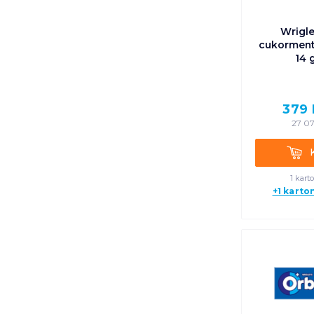
Wrigle
cukorment
14 
379
27 07
Kosá
1 kart
+1 karto