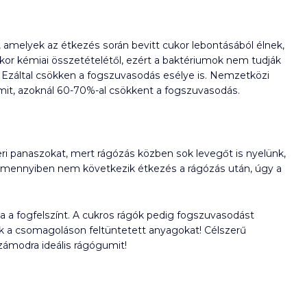
melyek az étkezés során bevitt cukor lebontásából élnek,
cukor kémiai összetételétől, ezért a baktériumok nem tudják
 Ezáltal csökken a fogszuvasodás esélye is. Nemzetközi
umit, azoknál 60-70%-al csökkent a fogszuvasodás.
i panaszokat, mert rágózás közben sok levegőt is nyelünk,
amennyiben nem következik étkezés a rágózás után, úgy a
ja a fogfelszínt. A cukros rágók pedig fogszuvasodást
ük a csomagoláson feltüntetett anyagokat! Célszerű
zámodra ideális rágógumit!