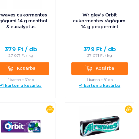
Egységár szerint
rwaves cukormentes
Wrigley's Orbit
növekvő
gógumi 14 g menthol
cukormentes rágógumi
& eucalyptus
14 g peppermint
Egységár szerint
csökkenő
379
Ft /
db
379
Ft /
db
27 071
Ft /
kg
27 071
Ft /
kg
Termék neve A-Z
Kosárba
Kosárba
Kosárba
Kosárba
Termék neve Z-A
1 karton = 30 db
1 karton = 30 db
+1 karton a kosárba
+1 karton a kosárba
es
cukormentes
cuk