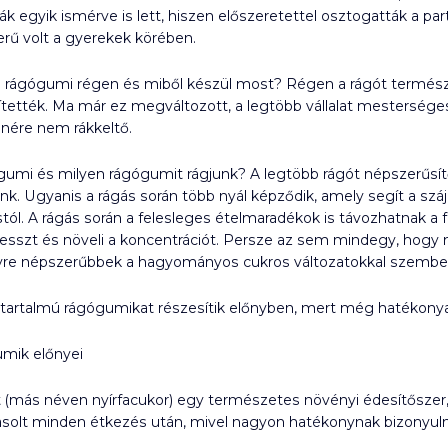
k egyik ismérve is lett, hiszen előszeretettel osztogatták a par
rű volt a gyerekek körében.
a rágógumi régen és miből készül most? Régen a rágót természete
tették. Ma már ez megváltozott, a legtöbb vállalat mesterségesen
enére nem rákkeltő.
ógumi és milyen rágógumit rágjunk? A legtöbb rágót népszerűsít
nk. Ugyanis a rágás során több nyál képződik, amely segít a s
ól. A rágás során a felesleges ételmaradékok is távozhatnak a fo
resszt és növeli a koncentrációt. Persze az sem mindegy, hogy mil
re népszerűbbek a hagyományos cukros változatokkal szembe
t tartalmú rágógumikat részesítik előnyben, mert még hatékonya
umik előnyei
ilit (más néven nyírfacukor) egy természetes növényi édesítőszer
vasolt minden étkezés után, mivel nagyon hatékonynak bizonyu