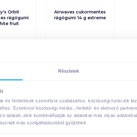
y's Orbit
Airwaves cukormentes
es rágógumi
rágógumi 14 g extreme
hite fruit
Ft /
db
379
Ft /
db
1
Ft /
kg
27 071
Ft /
kg
rba
Kosárba
Kosárba
Kosárba
Részletek
on = 30 db
1 karton = 30 db
n a kosárba
+1 karton a kosárba
ál
mak és hirdetések személyre szabásához, közösségi funkciók biz
 gömbalakú, lapos, vagy kisebb cukorka formájú és állagú. Számo
hez. Ezenkívül közösségi média-, hirdető- és elemező partner
és a mai széles választéknak köszönhetően szinte bármilyen for
zó adatait, akik kombinálhatják az adatokat más olyan adatokka
kedvence, akik persze főleg a színes, szagos különlegességeké
sznált más szolgáltatásokból gyűjtöttek.
k jótékony hatásai is vannak, főleg, ha megfelelő összetételű r