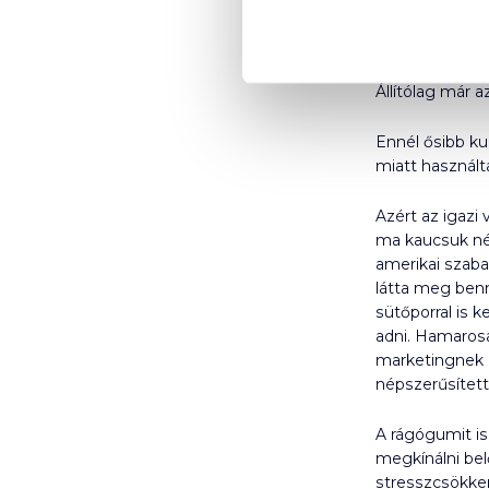
és rendeld meg
A rágót a mode
Állítólag már 
Ennél ősibb kul
miatt használta
Azért az igazi
ma kaucsuk név
amerikai szaba
látta meg benn
sütőporral is 
adni. Hamarosa
marketingnek i
népszerűsített
A rágógumit is
megkínálni belő
stresszcsökken