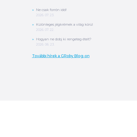
Ne csak forrón idd!
2026. 07. 23.
Különleges jégkrémek a világ körül
2026. 07. 22.
Hogyan ne dobj ki rengeteg ételt?
2026. 06. 23.
További hírek a GRoby Blog-on
0
Ft
ÖSSZESEN
A végösszeg a szállítás költségét, illetve