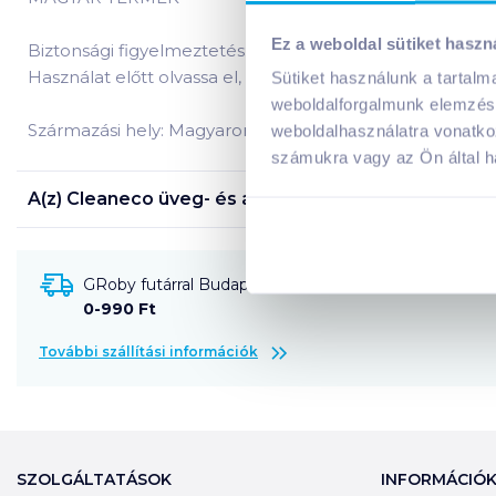
Ez a weboldal sütiket haszn
Biztonsági figyelmeztetés:
Használat előtt olvassa el, használat közben pedig tart
Sütiket használunk a tartal
weboldalforgalmunk elemzésé
Származási hely: Magyarország
weboldalhasználatra vonatko
számukra vagy az Ön által ha
A(z)
Cleaneco üveg- és általános tisztítószer 1 l
term
GRoby futárral Budapestre és környékére szállítható
0-990 Ft
További szállítási információk
SZOLGÁLTATÁSOK
INFORMÁCIÓ