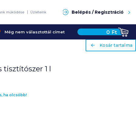
Keresés
Belépés / Regisztráció
unk működése
Üzleteink
0
Ft
Még nem választottál címet
ariaLabel
ariaLabel
Kosár tartalma
Kosár tartalma
tisztítószer 1 l
s, ha olcsóbb!