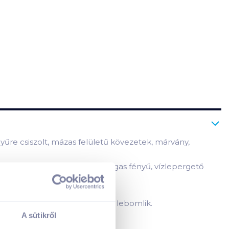
ényűre csiszolt, mázas felületű kövezetek, márvány,
 a megtisztított felület magas fényű, vízlepergető
data a környezetben 98%-ban lebomlik.
A sütikről