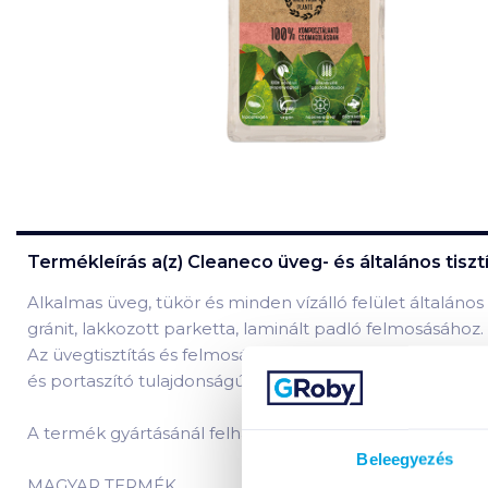
Termékleírás a(z)
Cleaneco üveg- és általános tisztí
Alkalmas üveg, tükör és minden vízálló felület általános 
gránit, lakkozott parketta, laminált padló felmosásához.
Az üvegtisztítás és felmosás eredményeképpen, a term
és portaszító tulajdonságú lesz.
A termék gyártásánál felhasznált természetes alapan
Beleegyezés
MAGYAR TERMÉK