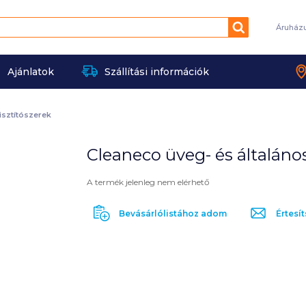
Keresés
Áruház
Ajánlatok
Szállítási információk
tisztítószerek
Cleaneco üveg- és általános 
A termék jelenleg nem elérhető
Bevásárlólistához adom
Értesít