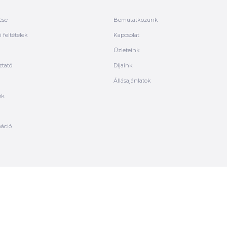
ése
Bemutatkozunk
 feltételek
Kapcsolat
Üzleteink
ztató
Díjaink
Állásajánlatok
ók
máció