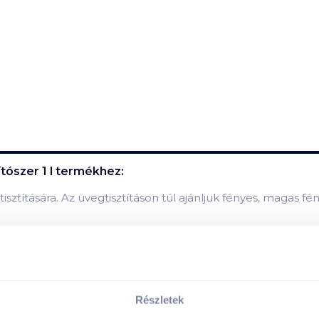
tószer 1 l
termékhez:
tisztítására. Az üvegtisztításon túl ajánljuk fényes, magas f
ék mezőgazdasági eredetű alkoholtartalmának köszönhetően
yagoknak köszönhetően a koncentrátum, valamint munkaol
Részletek