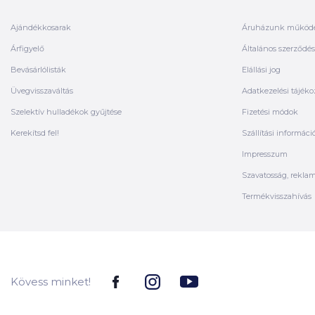
Ajándékkosarak
Áruházunk működ
Árfigyelő
Általános szerződési
Bevásárlólisták
Elállási jog
Üvegvisszaváltás
Adatkezelési tájéko
Szelektív hulladékok gyűjtése
Fizetési módok
Kerekítsd fel!
Szállítási informáci
Impresszum
Szavatosság, rekla
Termékvisszahívás
Kövess minket!