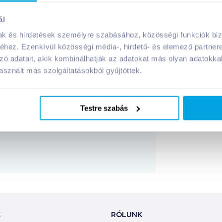
ál
sa be a termék használati útmutatóját és a figyelmeztetések
mak és hirdetések személyre szabásához, közösségi funkciók biz
hez. Ezenkívül közösségi média-, hirdető- és elemező partner
zó adatait, akik kombinálhatják az adatokat más olyan adatokka
sznált más szolgáltatásokból gyűjtöttek.
ék összetevői:
Testre szabás
Megosztás
K
RÓLUNK