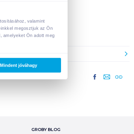
et!
tosításához, valamint
A kosarad jelenleg üres.
einkkel megosztjuk az Ön
Adj hozzá termékeket!
l, amelyeket Ön adott meg
Mindent jóváhagy
GROBY BLOG