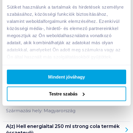
A termék jelenleg nem elérhető
Sütiket használunk a tartalmak és hirdetések személyre
szabásához, közösségi funkciók biztosításához,
valamint weboldalforgalmunk elemzéséhez. Ezenkívül
közösségi média-, hirdető- és elemező partnereinkkel
Bevásárlólistához adom
Értesíts, ha olcsóbb!
megosztjuk az Ön weboldalhasználatra vonatkozó
adatait, akik kombinálhatják az adatokat más olyan
adatokkal, amelyeket Ön adott meg számukra vagy az
Termékleírás a(z)
Hell energiaital 250 ml strong
Ön által használt más szolgáltatásokból gyűjtöttek.
cola
termékhez:
Kóla ízű, koffeintartalmú, vitaminozott, szénsavas,
alkoholmentes ital.
Mindent jóváhagy
Magas koffeintartalom 38,4 mg/ 100 ml.
Testre szabás
Tárolási információ: száraz hőtől védett helyen
tárolandó!
Származási hely: Magyarország
A(z)
Hell energiaital 250 ml strong cola
termék
összetevői: