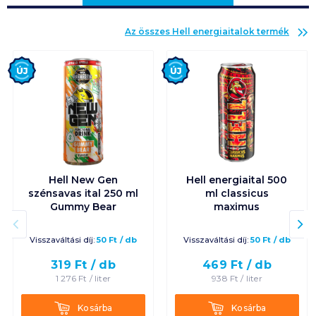
Az összes
Hell energiaitalok
termék
Új
Új
Hell New Gen
Hell energiaital 500
szénsavas ital 250 ml
ml classicus
Gummy Bear
maximus
Visszaváltási díj:
50
Ft
/
db
Visszaváltási díj:
50
Ft
/
db
319
Ft /
db
469
Ft /
db
1 276
Ft /
liter
938
Ft /
liter
Kosárba
Kosárba
Kosárba
Kosárba