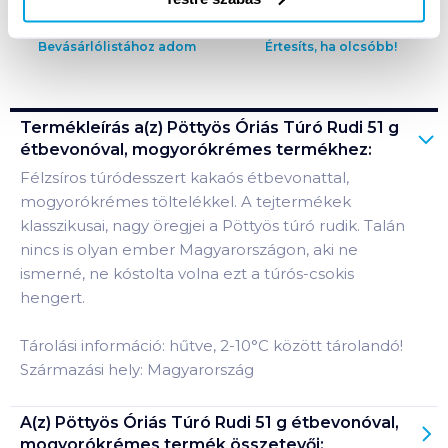
Bevásárlólistához adom
Értesíts, ha olcsóbb!
Termékleírás a(z)
Pöttyös Óriás Túró Rudi 51 g
étbevonóval, mogyorókrémes
termékhez:
Félzsíros túródesszert kakaós étbevonattal,
mogyorókrémes töltelékkel. A tejtermékek
klasszikusai, nagy öregjei a Pöttyös túró rudik. Talán
nincs is olyan ember Magyarországon, aki ne
ismerné, ne kóstolta volna ezt a túrós-csokis
hengert.
Tárolási információ: hűtve, 2-10°C között tárolandó!
Származási hely: Magyarország
A(z)
Pöttyös Óriás Túró Rudi 51 g étbevonóval,
mogyorókrémes
termék összetevői: