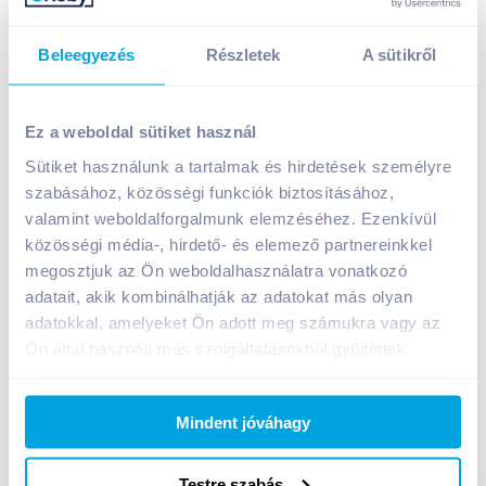
Beleegyezés
Részletek
A sütikről
Ez a weboldal sütiket használ
Sütiket használunk a tartalmak és hirdetések személyre
Pöttyös Óriás Túró Rudi 51 g étbevonóval,
szabásához, közösségi funkciók biztosításához,
mogyorókrémes
valamint weboldalforgalmunk elemzéséhez. Ezenkívül
299
Ft /
db
közösségi média-, hirdető- és elemező partnereinkkel
megosztjuk az Ön weboldalhasználatra vonatkozó
Egységár:
5 863
Ft /
kg
Nettó eladási ár:
253
Ft /
db
(
18
% áfa)
adatait, akik kombinálhatják az adatokat más olyan
adatokkal, amelyeket Ön adott meg számukra vagy az
Ön által használt más szolgáltatásokból gyűjtöttek.
Kosárba
Kosárba
Mindent jóváhagy
1 karton = 25 db
+1 karton a kosárba
Testre szabás