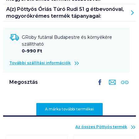
A(z)
Pöttyös Óriás Túró Rudi 51 g étbevonóval,
mogyorókrémes
termék tápanyagai:
GRoby futárral Budapestre és környékére
szállítható
0-990 Ft
További szállítási információk
Megosztás
A márka további termékei
Az összes
Pöttyös
termék