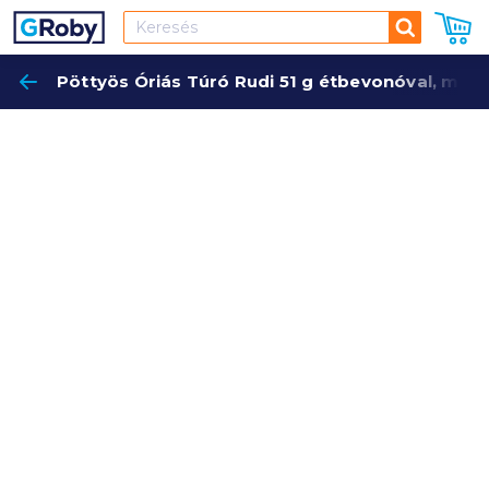
Keresés
Pöttyös Óriás Túró Rudi 51 g étbevonóval, mo
Keres