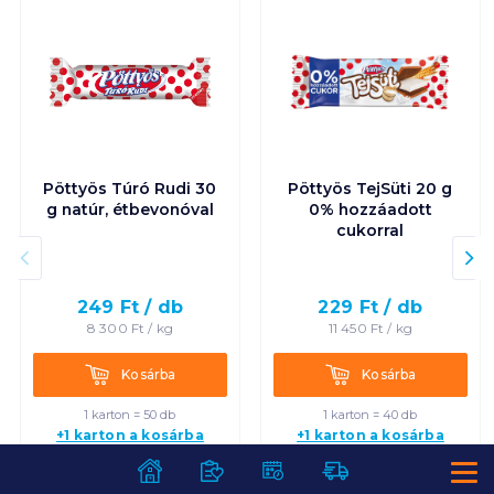
Pöttyös Túró Rudi 30
Pöttyös TejSüti 20 g
g natúr, étbevonóval
0% hozzáadott
cukorral
249
Ft /
db
229
Ft /
db
8 300
Ft /
kg
11 450
Ft /
kg
Kosárba
Kosárba
Kosárba
Kosárba
1 karton = 50 db
1 karton = 40 db
+1 karton a kosárba
+1 karton a kosárba