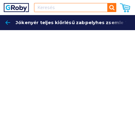
Keresés
Jókenyér teljes kiőrlésű zabpelyhes zsemle 70 
Keres