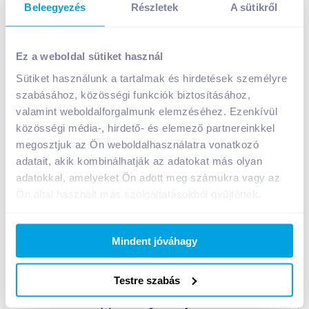
Beleegyezés
Részletek
A sütikről
Jókenyér teljes kiőrlésű zabpelyhes zsemle 70 g
Ez a weboldal sütiket használ
169
Ft /
db
Sütiket használunk a tartalmak és hirdetések személyre
Egységár:
2 414
Ft /
kg
Nettó eladási ár:
143
Ft /
db
(
18
% áfa)
szabásához, közösségi funkciók biztosításához,
valamint weboldalforgalmunk elemzéséhez. Ezenkívül
közösségi média-, hirdető- és elemező partnereinkkel
Kosárba
Kosárba
megosztjuk az Ön weboldalhasználatra vonatkozó
adatait, akik kombinálhatják az adatokat más olyan
adatokkal, amelyeket Ön adott meg számukra vagy az
A termék megszűnt
Ön által használt más szolgáltatásokból gyűjtöttek.
Mindent jóváhagy
Bevásárlólistához adom
Értesíts, ha olcsóbb!
Testre szabás
Termékleírás a(z)
Jókenyér teljes kiőrlésű