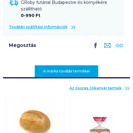
GRoby futárral Budapestre és környékére
szállítható
0-990 Ft
További szállítási információk
Megosztás
A márka további termékei
Az összes
Jókenyér
termék