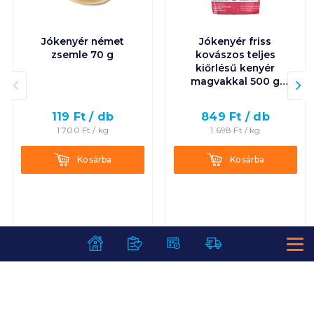
Jókenyér német
Jókenyér friss
zsemle 70 g
kovászos teljes
kiőrlésű kenyér
magvakkal 500 g
szel.
119
Ft /
db
849
Ft /
db
1 700
Ft /
kg
1 698
Ft /
kg
Kosárba
Kosárba
Kosárba
Kosárba