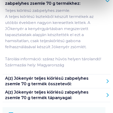
zabpelyhes zsemle 70 g
termékhez:
Teljes kiőrlésű zabpelyhes zsemle.
A teljes kiőrlésű lisztekből készült termékek az
utóbbi években nagyon keresettek lettek. A
JÓkenyér a kenyérgyártásban megszerzett
tapasztalataik alapján készítették el ezt a
hamisítatlan, csak teljeskiőrlésű gabona
felhasználásával készült Jókenyér zsömlét.
Tárolási információ: száraz hűvös helyen tárolandó!
Származási hely: Magyarország
A(z)
Jókenyér teljes kiőrlésű zabpelyhes
zsemle 70 g
termék összetevői:
A(z)
Jókenyér teljes kiőrlésű zabpelyhes
zsemle 70 g
termék tápanyagai: