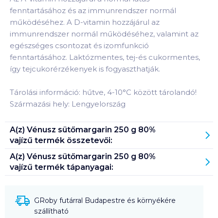
fenntartásához és az immunrendszer normál
működéséhez. A D-vitamin hozzájárul az
immunrendszer normál működéséhez, valamint az
egészséges csontozat és izomfunkció
fenntartásához. Laktózmentes, tej-és cukormentes,
így tejcukorérzékenyek is fogyaszthatják.
Tárolási információ: hűtve, 4-10°C között tárolandó!
Származási hely: Lengyelország
A(z)
Vénusz sütőmargarin 250 g 80%
vajízű
termék összetevői:
A(z)
Vénusz sütőmargarin 250 g 80%
vajízű
termék tápanyagai:
GRoby futárral Budapestre és környékére
szállítható