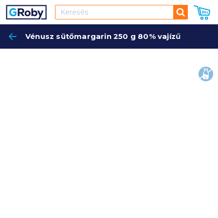
Keresés
Vénusz sütőmargarin 250 g 80% vajízű
Keres
lakt