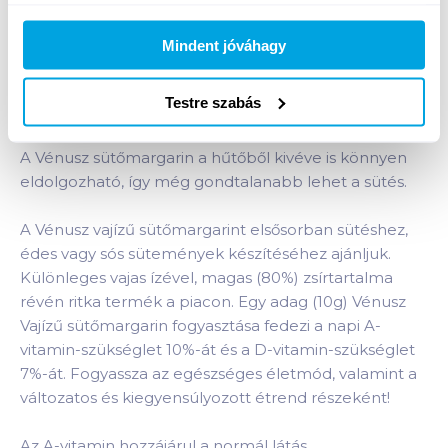
Bevásárlólistához adom
Értesíts, ha olcsóbb!
Mindent jóváhagy
Testre szabás
Termékleírás a(z)
Vénusz sütőmargarin 250 g
80% vajízű
termékhez:
A Vénusz sütőmargarin a hűtőből kivéve is könnyen
eldolgozható, így még gondtalanabb lehet a sütés.
A Vénusz vajízű sütőmargarint elsősorban sütéshez,
édes vagy sós sütemények készítéséhez ajánljuk.
Különleges vajas ízével, magas (80%) zsírtartalma
révén ritka termék a piacon. Egy adag (10g) Vénusz
Vajízű sütőmargarin fogyasztása fedezi a napi A-
vitamin-szükséglet 10%-át és a D-vitamin-szükséglet
7%-át. Fogyassza az egészséges életmód, valamint a
változatos és kiegyensúlyozott étrend részeként!
Az A-vitamin hozzájárul a normál látás