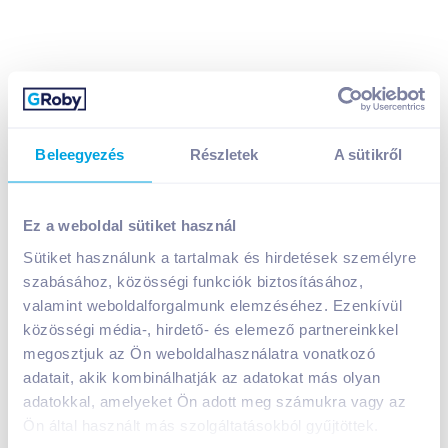
Beleegyezés
Részletek
A sütikről
Vénusz sütőmargarin 250 g 80% vajízű
499
Ft /
db
Ez a weboldal sütiket használ
Egységár:
1 996
Ft /
kg
Nettó eladási ár:
393
Ft /
db
(
27
% áfa)
Sütiket használunk a tartalmak és hirdetések személyre
szabásához, közösségi funkciók biztosításához,
valamint weboldalforgalmunk elemzéséhez. Ezenkívül
Kosárba
Kosárba
közösségi média-, hirdető- és elemező partnereinkkel
megosztjuk az Ön weboldalhasználatra vonatkozó
adatait, akik kombinálhatják az adatokat más olyan
A termék megszűnt
adatokkal, amelyeket Ön adott meg számukra vagy az
Ön által használt más szolgáltatásokból gyűjtöttek.