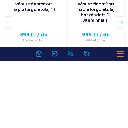
Vénusz finomított
Vénusz finomított
napraforgó étolaj 1 l
napraforgó étolaj
hozzáadott D-
vitaminnal 1 l
899
Ft /
db
999
Ft /
db
899
Ft /
liter
999
Ft /
liter
Kosárba
Kosárba
Kosárba
Kosárba
1 karton = 15 db
1 karton = 15 db
+1 karton a kosárba
+1 karton a kosárba
SZOLGÁLTATÁSOK