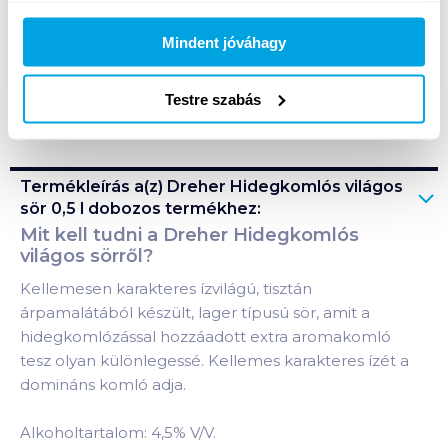
A termék megszűnt
Mindent jóváhagy
Testre szabás
Bevásárlólistához adom
Értesíts, ha olcsóbb!
Termékleírás a(z)
Dreher Hidegkomlós világos
sör 0,5 l dobozos
termékhez:
Mit kell tudni a Dreher Hidegkomlós
világos sörről?
Kellemesen karakteres ízvilágú, tisztán
árpamalátából készült, lager típusú sör, amit a
hidegkomlózással hozzáadott extra aromakomló
tesz olyan különlegessé. Kellemes karakteres ízét a
domináns komló adja.
Alkoholtartalom: 4,5% V/V.