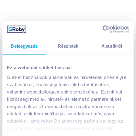
Beleegyezés
Részletek
A sütikről
Ez a weboldal sütiket használ
Dreher Hidegkomlós világos sör 0,5 l dobozos
Sütiket használunk a tartalmak és hirdetések személyre
szabásához, közösségi funkciók biztosításához,
469
Ft /
db
valamint weboldalforgalmunk elemzéséhez. Ezenkívül
Egységár:
938
Ft /
liter
közösségi média-, hirdető- és elemező partnereinkkel
Nettó eladási ár:
369
Ft /
db
(
27
% áfa)
megosztjuk az Ön weboldalhasználatra vonatkozó
adatait, akik kombinálhatják az adatokat más olyan
Kosárba
adatokkal, amelyeket Ön adott meg számukra vagy az
Kosárba
Ön által használt más szolgáltatásokból gyűjtöttek.