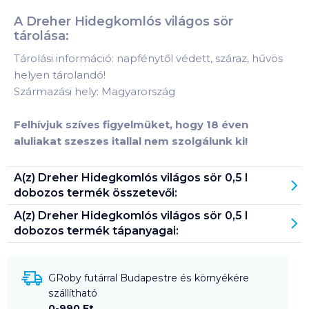
A Dreher Hidegkomlós világos sör
tárolása:
Tárolási információ: napfénytől védett, száraz, hűvös
helyen tárolandó!
Származási hely: Magyarország
Felhívjuk szíves figyelmüket, hogy 18 éven
aluliakat szeszes itallal nem szolgálunk ki!
A(z)
Dreher Hidegkomlós világos sör 0,5 l
dobozos
termék összetevői:
A(z)
Dreher Hidegkomlós világos sör 0,5 l
dobozos
termék tápanyagai:
GRoby futárral Budapestre és környékére
szállítható
0-990 Ft