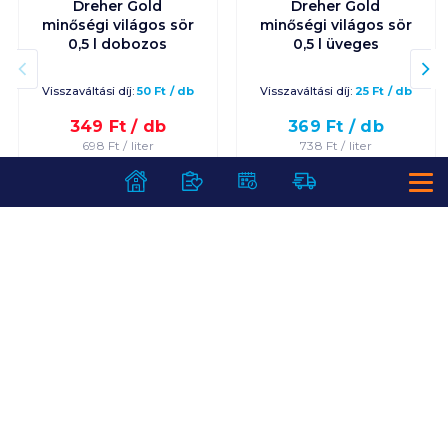
Dreher Gold
Dreher Gold
minőségi világos sör
minőségi világos sör
0,5 l dobozos
0,5 l üveges
Visszaváltási díj:
50
Ft
/
db
Visszaváltási díj:
25
Ft
/
db
349
Ft /
db
369
Ft /
db
698
Ft /
liter
738
Ft /
liter
Kosárba
Kosárba
Kosárba
Kosárba
1 karton = 24 db
1 karton = 20 db
+1 karton a kosárba
+1 karton a kosárba
SZOLGÁLTATÁSOK
Ajándékkosarak