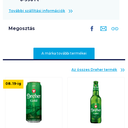
További szállítási információk
Megosztás
A márka további termékei
Az összes
Dreher
termék
08. 19
-ig