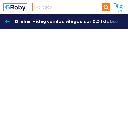
Keresés
Dreher Hidegkomlós világos sör 0,5 l dobozos
Keres