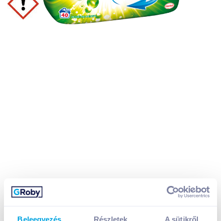
Beleegyezés
Részletek
A sütikről