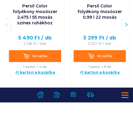
Persil Color
Persil Color
folyékony mosószer
folyékony mosószer
2,475 l 55 mosás
0,99 l 22 mosás
színes ruhákhoz
5 490
Ft /
db
3 299
Ft /
db
2 218
Ft /
liter
3 332
Ft /
liter
Kosárba
Kosárba
Kosárba
Kosárba
1 karton = 4 db
1 karton = 8 db
+1 karton a kosárba
+1 karton a kosárba
SZOLGÁLTATÁSOK