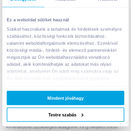
Persil mosópor 2,6 kg regular
Ez a weboldal sütiket használ
A termék jelenleg nem elérhető
Sütiket használunk a tartalmak és hirdetések személyre
szabásához, közösségi funkciók biztosításához,
valamint weboldalforgalmunk elemzéséhez. Ezenkívül
Bevásárlólistához adom
Értesíts, ha olcsóbb!
közösségi média-, hirdető- és elemező partnereinkkel
megosztjuk az Ön weboldalhasználatra vonatkozó
adatait, akik kombinálhatják az adatokat más olyan
Termékleírás a(z)
Persil mosópor 2,6 kg
adatokkal, amelyeket Ön adott meg számukra vagy az
regular
termékhez:
Ön által használt más szolgáltatásokból gyűjtöttek.
Persil Cold Zyme German Technology formulájának
köszönhetően még a legmakacsabb foltoktól is
Mindent jóváhagy
megszabadítja ruháit már alacsony hőmérsékleten
is. Az új formula már a mosás legelején, még
alacsony hőmérsékleten is elkezd dolgozni a folt
Testre szabás
eltávolításán. Most a Persil mosóporokból
kevesebbet szükséges adagolni: 75 g helyett most