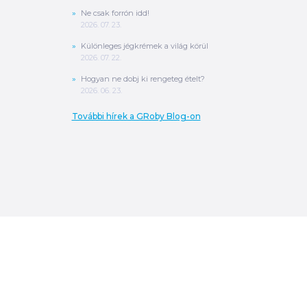
Ne csak forrón idd!
2026. 07. 23.
Különleges jégkrémek a világ körül
2026. 07. 22.
Hogyan ne dobj ki rengeteg ételt?
2026. 06. 23.
További hírek a GRoby Blog-on
0
Ft
ÖSSZESEN
A végösszeg a szállítás költségét, illetve
MPL szállítás esetén a csomagolási