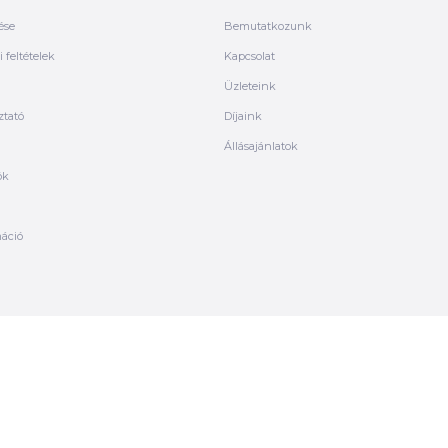
ése
Bemutatkozunk
 feltételek
Kapcsolat
Üzleteink
ztató
Díjaink
Állásajánlatok
ók
máció