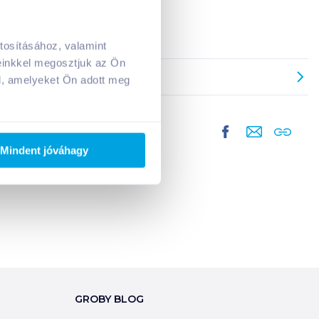
tosításához, valamint
A kosarad jelenleg üres.
einkkel megosztjuk az Ön
Adj hozzá termékeket!
l, amelyeket Ön adott meg
Mindent jóváhagy
GROBY BLOG