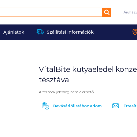
Keresés
Áruház
Ajánlatok
Szállítási információk
VitalBite kutyaeledel konze
tésztával
A termék jelenleg nem elérhető
Bevásárlólistához adom
Értesít