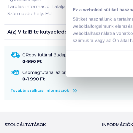
Tárolási információ: Tálalja szobahőmérsékleten! A nyito
Ez a weboldal sütiket haszn
Származási hely: EU
Sütiket használunk a tartal
weboldalforgalmunk elemzésé
A(z)
VitalBite kutyaeledel konzerv 1240 g nyúllal, m
weboldalhasználatra vonatko
számukra vagy az Ön által ha
GRoby futárral Budapestre és környékére szállítható
0-990 Ft
Csomagfutárral az ország egész területére szállítható
0-1 990 Ft
További szállítási információk
SZOLGÁLTATÁSOK
INFORMÁCIÓ