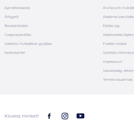
Ajándékkosarak
Áruházunk működ
Árfigyelő
Általános szerződési
Bevásárlólisták
Elállási jog
Üvegvisszaváltás
Adatkezelési tájéko
Szelektív hulladékok gyűjtése
Fizetési módok
Kerekítsd fel!
Szállítási informáci
Impresszum
Szavatosság, rekla
Termékvisszahívás
Kövess minket!