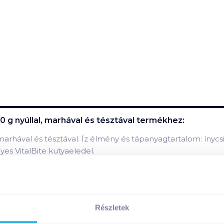
0 g nyúllal, marhával és tésztával
termékhez:
, marhával és tésztával. Íz élmény és tápanyagtartalom: ínycs
es VitalBite kutyaeledel.
Részletek