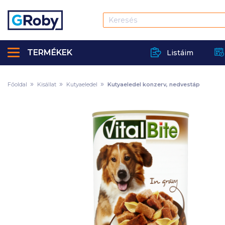
TERMÉKEK
Listáim
Főoldal
Kisállat
Kutyaeledel
Kutyaeledel konzerv, nedvestáp