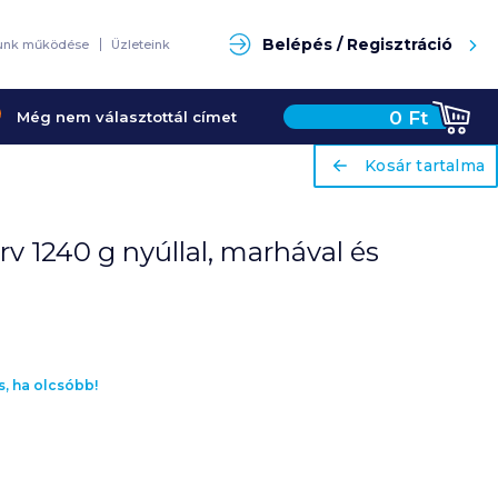
Keresés
Belépés / Regisztráció
unk működése
Üzleteink
0
Ft
Még nem választottál címet
ariaLabel
ariaLabel
Kosár tartalma
Kosár tartalma
rv 1240 g nyúllal, marhával és
s, ha olcsóbb!