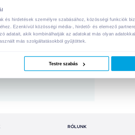
tt dobozt hűtőben tárolja és 2 napon belül használja fel!
ál
mak és hirdetések személyre szabásához, közösségi funkciók biz
hez. Ezenkívül közösségi média-, hirdető- és elemező partner
arhával és tésztával
termék összetevői:
zó adatait, akik kombinálhatják az adatokat más olyan adatokka
sznált más szolgáltatásokból gyűjtöttek.
Megosztás
Testre szabás
!
K
RÓLUNK