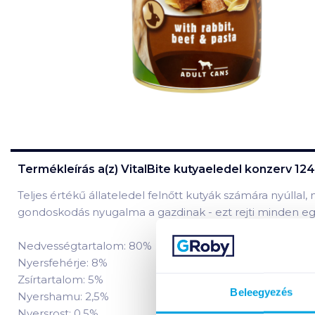
Termékleírás a(z)
VitalBite kutyaeledel konzerv 124
Teljes értékű állateledel felnőtt kutyák számára nyúllal
gondoskodás nyugalma a gazdinak - ezt rejti minden egy
Nedvességtartalom: 80%
Nyersfehérje: 8%
Zsírtartalom: 5%
Beleegyezés
Nyershamu: 2,5%
Nyersrost: 0,5%