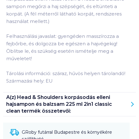
sampon megőrzi a haj szépségét, és eltünteti a
korpát. (A fél méterről látható korpát, rendszeres
használat mellett.)
Felhasználási javaslat: gyengéden masszírozza a
fejbőrbe, és dolgozza be egészen a hajvégekig!
Öblítse le, és szükség esetén ismételje meg a
műveletet!
Tárolási információ: száraz, hűvös helyen tárolandó!
Származási hely: EU
A(z)
Head & Shoulders korpásodás elleni
hajsampon és balzsam 225 ml 2in1 classic
clean
termék összetevői:
GRoby futárral Budapestre és környékére
szállítható