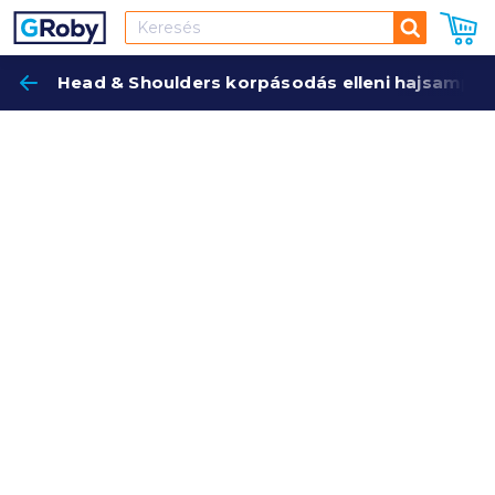
Keresés
Head & Shoulders korpásodás elleni hajsampon 
Keres