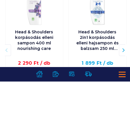
Head & Shoulders
Head & Shoulders
korpásodás elleni
2in1 korpásodás
sampon 400 ml
elleni hajsampon és
nourishing care
balzsam 250 ml
classic clean
2 290
Ft /
db
1 899
Ft /
db
5 725
Ft /
liter
7 596
Ft /
liter
Kosárba
Kosárba
Kosárba
Kosárba
1 karton = 6 db
1 karton = 6 db
+1 karton a kosárba
+1 karton a kosárba