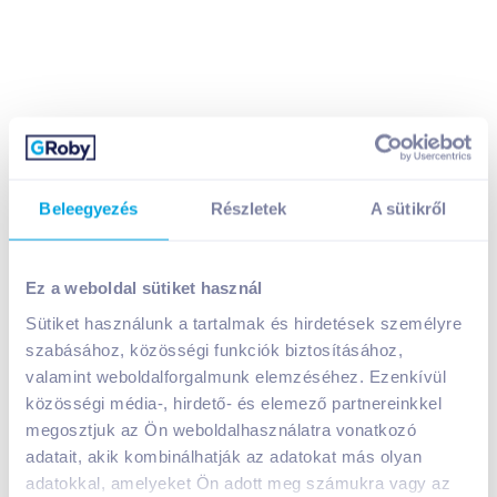
Beleegyezés
Részletek
A sütikről
Head & Shoulders korpásodás elleni hajsampon és
balzsam 225 ml 2in1 classic clean
1 599
Ft /
db
Ez a weboldal sütiket használ
Egységár:
7 107
Ft /
liter
Sütiket használunk a tartalmak és hirdetések személyre
Nettó eladási ár:
1 259
Ft /
db
(
27
% áfa)
szabásához, közösségi funkciók biztosításához,
valamint weboldalforgalmunk elemzéséhez. Ezenkívül
közösségi média-, hirdető- és elemező partnereinkkel
Kosárba
Kosárba
megosztjuk az Ön weboldalhasználatra vonatkozó
adatait, akik kombinálhatják az adatokat más olyan
adatokkal, amelyeket Ön adott meg számukra vagy az
A termék megszűnt