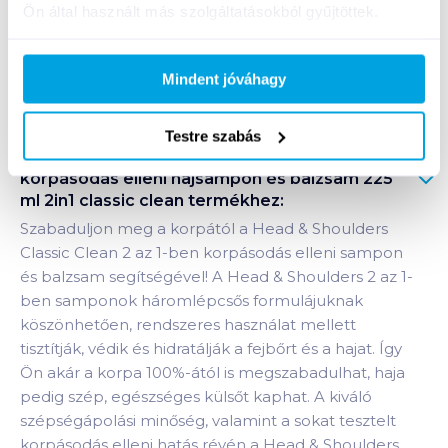
Ön által használt más szolgáltatásokból gyűjtöttek.
Bevásárlólistához adom
Értesíts, ha olcsóbb!
Mindent jóváhagy
Testre szabás
Termékleírás a(z)
Head & Shoulders
korpásodás elleni hajsampon és balzsam 225
ml 2in1 classic clean
termékhez:
Szabaduljon meg a korpától a Head & Shoulders
Classic Clean 2 az 1-ben korpásodás elleni sampon
és balzsam segítségével! A Head & Shoulders 2 az 1-
ben samponok háromlépcsős formulájuknak
köszönhetően, rendszeres használat mellett
tisztítják, védik és hidratálják a fejbőrt és a hajat. Így
Ön akár a korpa 100%-ától is megszabadulhat, haja
pedig szép, egészséges külsőt kaphat. A kiváló
szépségápolási minőség, valamint a sokat tesztelt
korpásodás elleni hatás révén a Head & Shoulders