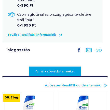
0-990 Ft
Csomagfutárral az ország egész területére
szállítható!
0-1 990 Ft
További szállítási információk
Megosztás
A márka további termékei
Az összes
Head&Shoulders
termék
08. 31
-ig