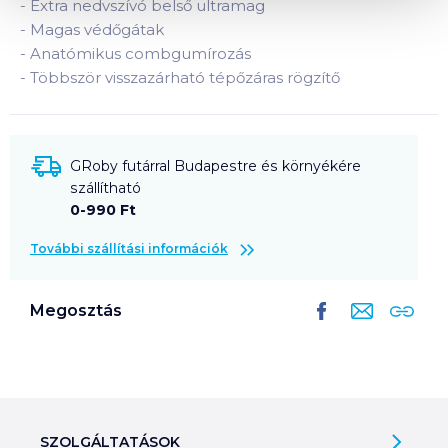
-
Extra nedvszívó belső ultramag
-
Magas védőgátak
-
Anatómikus combgumírozás
-
Többször visszazárható tépőzáras rögzítő
GRoby futárral Budapestre és környékére
szállítható
0-990 Ft
További szállítási információk
Megosztás
SZOLGÁLTATÁSOK