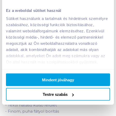
Ez a weboldal sütiket használ
Sütiket használunk a tartalmak és hirdetések személyre
szabásához, közösségi funkciók biztosításához,
Reál pelenka maxi 9 db (9-18 kg)
valamint weboldalforgalmunk elemzéséhez. Ezenkívül
közösségi média-, hirdető- és elemező partnereinkkel
A termék jelenleg nem elérhető
megosztjuk az Ön weboldalhasználatra vonatkozó
adatait, akik kombinálhatják az adatokat más olyan
adatokkal, amelyeket Ön adott meg számukra vagy az
Bevásárlólistához adom
Értesíts, ha olcsóbb!
Ön által használt más szolgáltatásokból gyűjtöttek.
Termékleírás a(z)
Reál pelenka maxi 9 db (9-18
Mindent jóváhagy
kg)
termékhez:
Maxi nadrágpelenka 9-18 kg.
Testre szabás
-
Textil hatású külső felület
-
Finom, puha fátyol borítás