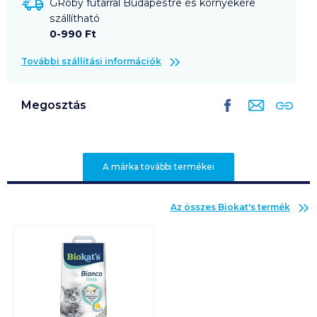
GRoby futárral Budapestre és környékére
szállítható
0-990 Ft
További szállítási információk
Megosztás
A márka további termékei
Az összes
Biokat's
termék