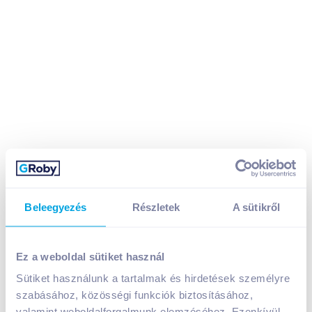
Beleegyezés
Részletek
A sütikről
Ez a weboldal sütiket használ
Biokat's macskaalom 5 kg Bianco
Sütiket használunk a tartalmak és hirdetések személyre
A termék jelenleg nem elérhető
szabásához, közösségi funkciók biztosításához,
valamint weboldalforgalmunk elemzéséhez. Ezenkívül