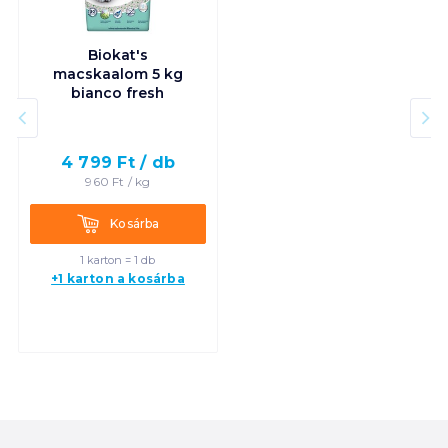
Biokat's
macskaalom 5 kg
bianco fresh
4 799
Ft /
db
960
Ft /
kg
Kosárba
Kosárba
1 karton = 1 db
+1 karton a kosárba