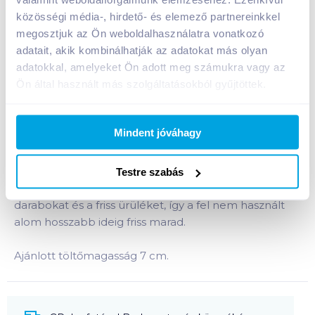
közösségi média-, hirdető- és elemező partnereinkkel
Bevásárlólistához adom
Értesíts, ha olcsóbb!
megosztjuk az Ön weboldalhasználatra vonatkozó
adatait, akik kombinálhatják az adatokat más olyan
adatokkal, amelyeket Ön adott meg számukra vagy az
Ön által használt más szolgáltatásokból gyűjtöttek.
Termékleírás a(z)
Biokat's macskaalom 5 kg
Bianco
termékhez:
A Biokat's macskaalom természetes ásványból
Mindent jóváhagy
készült, kiválóan csomósodó alom. Folyadékkal
érintkezve összecsomósodik és ezzel mind a
folyadékot, mind a kellemetlen szagokat megköti.
Testre szabás
Naponta távolítsa el az összecsomósodott
darabokat és a friss ürüléket, így a fel nem használt
alom hosszabb ideig friss marad.
Ajánlott töltőmagasság 7 cm.