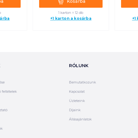
ba
Kosárba
b
1 karton = 12 db
sárba
+1 karton a kosárba
+1
K
RÓLUNK
ése
Bemutatkozunk
 feltételek
Kapcsolat
Üzleteink
ztató
Díjaink
Állásajánlatok
ók