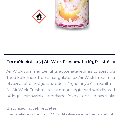
Termékleírás a(z)
Air Wick Freshmatic légfrissítő 
Air Wick Summer Delights automata légfrissítő spray utá
Tedd kellemesebbé a hangulatot az Air Wick Freshmatic N
ötvözi a fehér virágok, az édes sárgadinnye és a vanília ill
Az Air Wick Freshmatic automata légfrissítő szabályos idő
*
A legalacsonyabb illaterősségi fokozaton való használa
Biztonsági figyelmeztetés:
Használat előtt FIGYELMESEN olvassa el a használati út