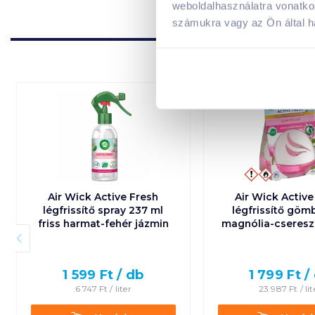
weboldalhasználatra vonatko
számukra vagy az Ön által ha
Air Wick Active Fresh
Air Wick Active
légfrissítő spray 237 ml
légfrissítő göm
friss harmat-fehér jázmin
magnólia-cseresz
1 599
Ft /
db
1 799
Ft /
6 747
Ft /
liter
23 987
Ft /
lit
Kosárba
Kosárba