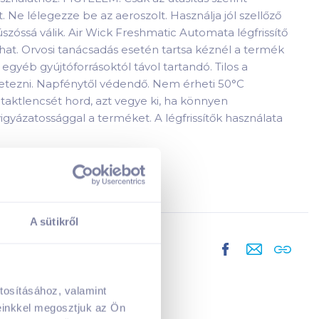
 Ne lélegezze be az aeroszolt. Használja jól szellőző
szóssá válik. Air Wick Freshmatic Automata légfrissítő
nhat. Orvosi tanácsadás esetén tartsa kéznél a termék
 egyéb gyújtóforrásoktól távol tartandó. Tilos a
rmetezni. Napfénytől védendő. Nem érheti 50°C
ktlencsét hord, azt vegye ki, ha könnyen
vigyázatossággal a terméket. A légfrissítők használata
A sütikről
tosításához, valamint
A kosarad jelenleg üres.
einkkel megosztjuk az Ön