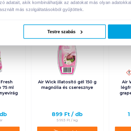
zó adatait, akik kombinálhatják az adatokat más olyan adatokka
sznált más szolgáltatásokból gyűjtöttek.
A márka további termékei
Testre szabás
 Fresh
Air Wick illatosító gél 150 g
Air 
b 75 ml
magnólia és cseresznye
légf
nyevirág
grape
db
899
Ft /
db
1
er
5 993
Ft /
kg
Kosárba