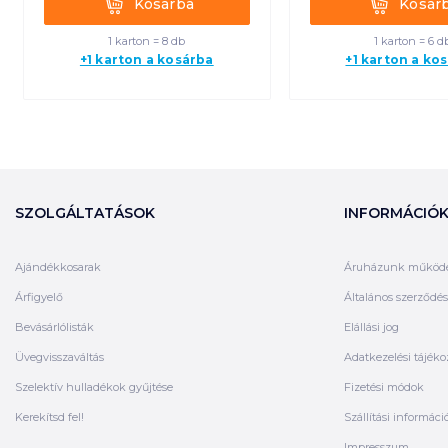
Kosárba
Kosár
1 karton = 8 db
1 karton = 6 d
+1 karton a kosárba
+1 karton a ko
SZOLGÁLTATÁSOK
INFORMÁCIÓ
Ajándékkosarak
Áruházunk működ
Árfigyelő
Általános szerződési
Bevásárlólisták
Elállási jog
Üvegvisszaváltás
Adatkezelési tájéko
Szelektív hulladékok gyűjtése
Fizetési módok
Kerekítsd fel!
Szállítási informáci
Impresszum