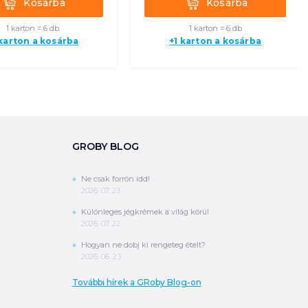
Kosárba
Kosárba
1 karton = 6 db
1 karton = 6 db
 karton a kosárba
+1 karton a kosárba
GROBY BLOG
Ne csak forrón idd!
2026. 07. 23.
Különleges jégkrémek a világ körül
2026. 07. 22.
Hogyan ne dobj ki rengeteg ételt?
2026. 06. 23.
További hírek a GRoby Blog-on