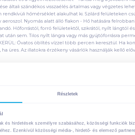
se általi szándékos visszaélés ártalmas vagy végzetes lehet.
endkívüli hőmérséklet alakulhat ki. Szilárd felületeken csú
 aeroszol. Nyomás alatt álló flakon - Hő hatására felrobba
. Hőforrástól, forró felületektől, szikrától, nyílt lángtól és
at után sem. Tilos nyílt lángra vagy más gyújtóforrásra pe
: Óvatos öblítés vízzel több percen keresztül. Ha konta
ha üres. Az illatokra érzékeny vásárlók használják kellő elő
ó!
Részletek
Megosztás
ál
mak és hirdetések személyre szabásához, közösségi funkciók biz
hez. Ezenkívül közösségi média-, hirdető- és elemező partner