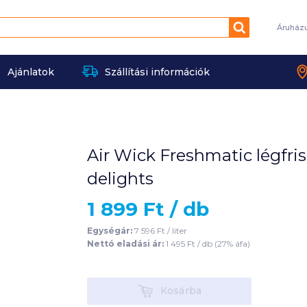
Keresés
Áruház
Ajánlatok
Szállítási információk
Air Wick Freshmatic légfri
delights
1 899
Ft /
db
Egységár:
7 596
Ft /
liter
Nettó eladási ár:
1 495
Ft /
db
(
27
% áfa)
Kosárba
Kosárba