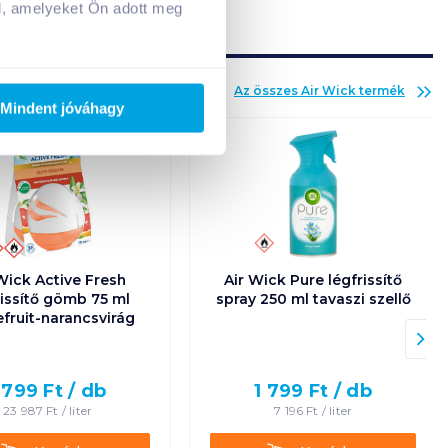
Adj hozzá termékeket!
l, amelyeket Ön adott meg
Az összes
Air Wick
termék
Mindent jóváhagy
Wick Active Fresh
Air Wick Pure légfrissítő
rissítő gömb 75 ml
spray 250 ml tavaszi szellő
fruit-narancsvirág
 799
Ft /
db
1 799
Ft /
db
23 987
Ft /
liter
7 196
Ft /
liter
Kosárba
Kosárba