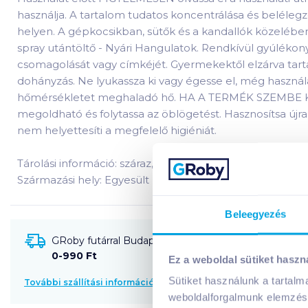
használja. A tartalom tudatos koncentrálása és belélegzé
helyen. A gépkocsikban, sütők és a kandallók közelében r
spray utántöltő - Nyári Hangulatok. Rendkívül gyúlékony
csomagolását vagy címkéjét. Gyermekektől elzárva tartandó
dohányzás. Ne lyukassza ki vagy égesse el, még használ
hőmérsékletet meghaladó hő. HA A TERMÉK SZEMBE KERÜL
megoldható és folytassa az öblögetést. Hasznosítsa újra, 
nem helyettesíti a megfelelő higiéniát.
Tárolási információ: száraz, hőtől védett helyen tároland
Származási hely: Egyesült Királyság
Beleegyezés
GRoby futárral Budapestre és környékére szállítható
0-990 Ft
Ez a weboldal sütiket haszn
Sütiket használunk a tartal
További szállítási információk
weboldalforgalmunk elemzésé