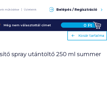
Keresés
Belépés / Regisztráció
unk működése
Üzleteink
0
Ft
Még nem választottál címet
ariaLabel
ariaLabel
Kosár tartalma
Kosár tartalma
ssítő spray utántöltő 250 ml summer