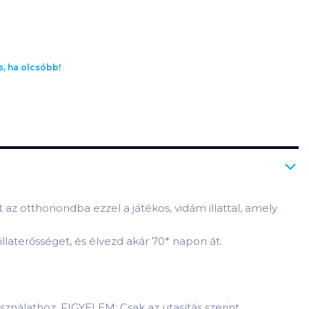
s, ha olcsóbb!
az otthonondba ezzel a játékos, vidám illattal, amely
illaterősséget, és élvezd akár 70
*
napon át.
sználathoz. FIGYELEM: Csak az utasítás szerint