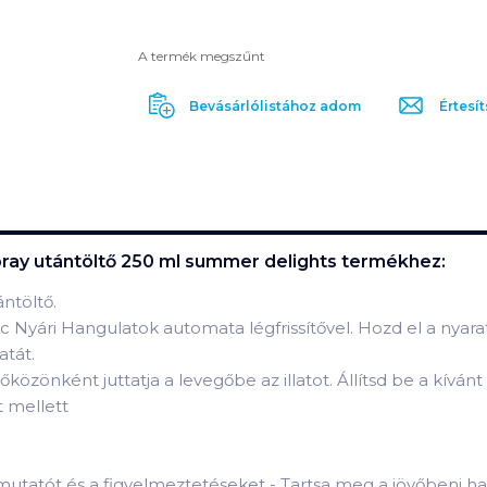
A termék megszűnt
Bevásárlólistához adom
Értesít
spray utántöltő 250 ml summer delights
termékhez:
ntöltő.
yári Hangulatok automata légfrissítővel. Hozd el a nyarat 
atát.
közönként juttatja a levegőbe az illatot. Állítsd be a kívánt 
t mellett
mutatót és a figyelmeztetéseket - Tartsa meg a jövőbeni ha