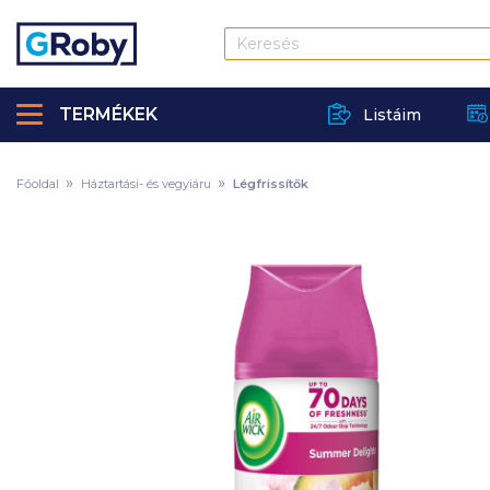
TERMÉKEK
Listáim
Főoldal
Háztartási- és vegyiáru
Légfrissítők