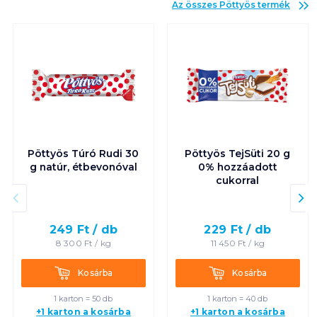
Az összes
Pöttyös
termék
Pöttyös Túró Rudi 30
Pöttyös TejSüti 20 g
g natúr, étbevonóval
0% hozzáadott
cukorral
249
Ft /
db
229
Ft /
db
8 300
Ft /
kg
11 450
Ft /
kg
Kosárba
Kosárba
Kosárba
Kosárba
1 karton = 50 db
1 karton = 40 db
+1 karton a kosárba
+1 karton a kosárba