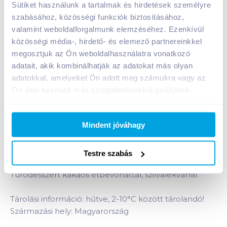
Sütiket használunk a tartalmak és hirdetések személyre
szabásához, közösségi funkciók biztosításához,
Pöttyös Óriás Túró Rudi 51 g étbevonóval, szatmári
valamint weboldalforgalmunk elemzéséhez. Ezenkívül
szilvalekváros
közösségi média-, hirdető- és elemező partnereinkkel
megosztjuk az Ön weboldalhasználatra vonatkozó
A termék megszűnt
adatait, akik kombinálhatják az adatokat más olyan
adatokkal, amelyeket Ön adott meg számukra vagy az
Ön által használt más szolgáltatásokból gyűjtöttek.
Bevásárlólistához adom
Értesíts, ha olcsóbb!
Mindent jóváhagy
Termékleírás a(z)
Pöttyös Óriás Túró Rudi 51 g
étbevonóval, szatmári
Testre szabás
szilvalekváros
termékhez:
Túródesszert kakaós étbevonattal, szilvalekvárral.
Tárolási információ: hűtve, 2-10°C között tárolandó!
Származási hely: Magyarország