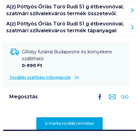
A(z)
Pöttyös Óriás Túró Rudi 51 g étbevonóval,
szatmári szilvalekváros
termék összetevői:
A(z)
Pöttyös Óriás Túró Rudi 51 g étbevonóval,
szatmári szilvalekváros
termék tápanyagai:
GRoby futárral Budapestre és környékére
szállítható
0-990 Ft
További szállítási információk
Megosztás
A márka további termékei