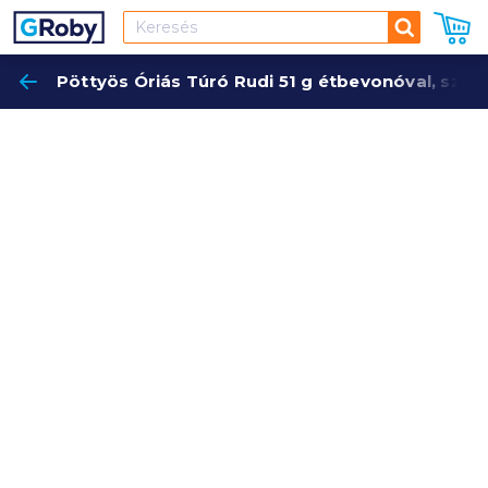
Keresés
Pöttyös Óriás Túró Rudi 51 g étbevonóval, szat
Keres