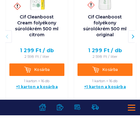
Cif Cleanboost
Cif Cleanboost
Cream folyékony
folyékony
súrolókrém 500 ml
súrolókrém 500 ml
citrom
original
1 299
Ft /
db
1 299
Ft /
db
2 598
Ft /
liter
2 598
Ft /
liter
Kosárba
Kosárba
Kosárba
Kosárba
1 karton = 16 db
1 karton = 16 db
+1 karton a kosárba
+1 karton a kosárba