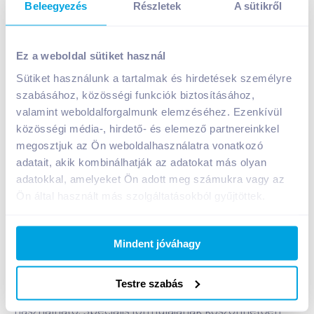
Beleegyezés
Részletek
A sütikről
Cif Power & Shine antibakteriális spray 750 ml
Ez a weboldal sütiket használ
A termék jelenleg nem elérhető
Sütiket használunk a tartalmak és hirdetések személyre
szabásához, közösségi funkciók biztosításához,
valamint weboldalforgalmunk elemzéséhez. Ezenkívül
Bevásárlólistához adom
Értesíts, ha olcsóbb!
közösségi média-, hirdető- és elemező partnereinkkel
megosztjuk az Ön weboldalhasználatra vonatkozó
adatait, akik kombinálhatják az adatokat más olyan
Termékleírás a(z)
Cif Power & Shine
adatokkal, amelyeket Ön adott meg számukra vagy az
antibakteriális spray 750 ml
termékhez:
Ön által használt más szolgáltatásokból gyűjtöttek.
A Cif Antibakteriális Spray elpusztítja a baktériumok
és az influenza vírusok 99.9%-át*, így segít neked
nap, mint nap a kórokozók elleni küzdelemben.
Mindent jóváhagy
Feloldja a konyhai zsírt, eltávolítja a fürdőszobai
szennyeződéseket, ragyogó tisztaságot és friss illatot
Testre szabás
hagyva maga után. Otthonod bármely területén
használható. Speciális formulájának köszönhetően