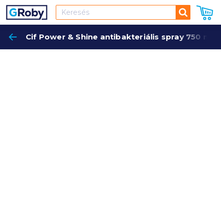
Keresés
Cif Power & Shine antibakteriális spray 750 ml
Keres