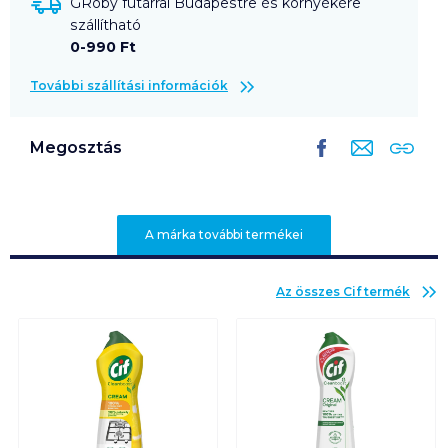
GRoby futárral Budapestre és környékére
szállítható
0-990 Ft
További szállítási információk
Megosztás
A márka további termékei
Az összes
Cif
termék