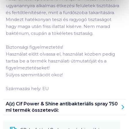
ugyanannyira alkalmas étkezési felületek tisztítására
és fertőtlenítésére, mint a fürdőszoba takarítására.
Mindezt hatékonyan teszi és ragyogó tisztaságot
hagy maga után friss illattal kísérve. Nem marad
baktérium, csupán a tökéletes tisztaság.
Biztonsági figyelmeztetés!
Használat előtt olvassa el, használat közben pedig
tartsa be a termék használati útmutatóját és a
figyelmeztetéseket!
Súlyos szemirritációt okoz!
Származási hely: EU
A(z)
Cif Power & Shine antibakteriális spray 750
ml
termék összetevői: