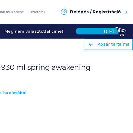
Keresés
Belépés / Regisztráció
unk működése
Üzleteink
0
Ft
Még nem választottál címet
ariaLabel
ariaLabel
Kosár tartalma
Kosár tartalma
 930 ml spring awakening
s, ha olcsóbb!