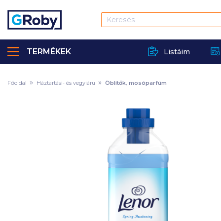
TERMÉKEK
Listáim
Főoldal
Háztartási- és vegyiáru
Öblítők, mosóparfüm