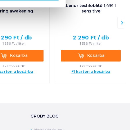
 textilöblítő 1,491 l
Lenor textilöblítő 1,491 l
ring awakening
sensitive
 290
Ft /
db
2 290
Ft /
db
1 536
Ft /
liter
1 536
Ft /
liter
Kosárba
Kosárba
Kosárba
Kosárba
1 karton = 6 db
1 karton = 6 db
 karton a kosárba
+1 karton a kosárba
GROBY BLOG
Ne csak forrón idd!