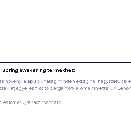
l spring awakening
termékhez:
g és növényi alapú puhaság minden eddiginél nagyszerűbb 
szta illatjegyei és frissítő bergamot- aromák ihlették. A Lenor 
 és ismét újrahasznosítható.