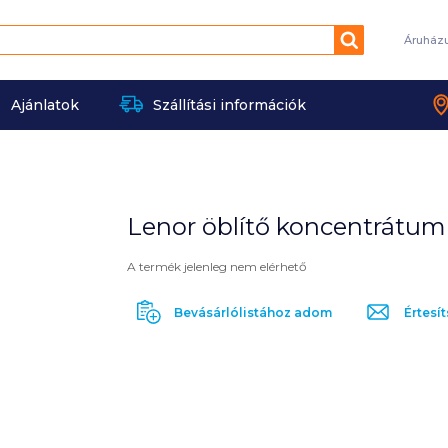
Keresés
Áruház
Ajánlatok
Szállítási információk
Lenor öblítő koncentrátum
A termék jelenleg nem elérhető
Bevásárlólistához adom
Értesít