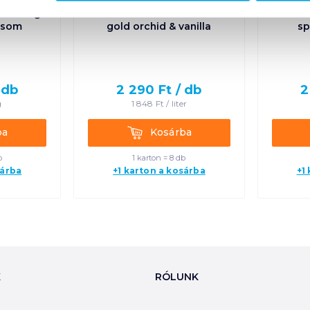
ök 195 g
Lenor textilöblítő 1239 ml
Lenor
ssom
gold orchid & vanilla
sp
/
db
2 290
Ft /
db
2
g
1 848
Ft /
liter
Kosárba
ba
Kosárba
b
1 karton = 8 db
sárba
+1 karton a kosárba
+1
K
RÓLUNK