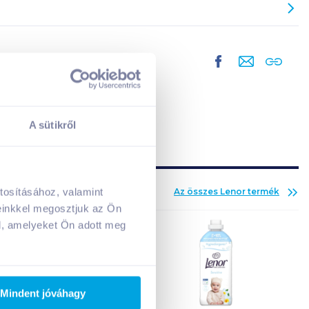
A sütikről
tosításához, valamint
Az összes
Lenor
termék
A kosarad jelenleg üres.
einkkel megosztjuk az Ön
Adj hozzá termékeket!
l, amelyeket Ön adott meg
Mindent jóváhagy