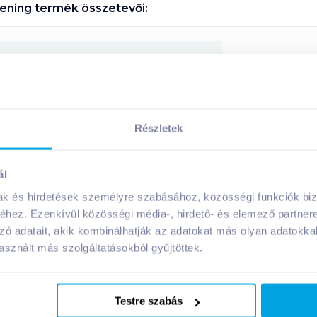
kening
termék összetevői:
Megosztás
Részletek
A márka további termékei
ál
mak és hirdetések személyre szabásához, közösségi funkciók biz
hez. Ezenkívül közösségi média-, hirdető- és elemező partner
zó adatait, akik kombinálhatják az adatokat más olyan adatokka
sznált más szolgáltatásokból gyűjtöttek.
Testre szabás