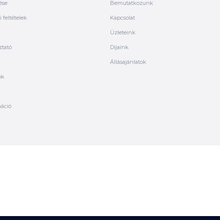
ése
Bemutatkozunk
 feltételek
Kapcsolat
Üzleteink
ztató
Díjaink
Állásajánlatok
ók
máció