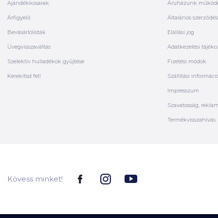
Ajándékkosarak
Áruházunk működ
Árfigyelő
Általános szerződési
Bevásárlólisták
Elállási jog
Üvegvisszaváltás
Adatkezelési tájéko
Szelektív hulladékok gyűjtése
Fizetési módok
Kerekítsd fel!
Szállítási informáci
Impresszum
Szavatosság, rekla
Termékvisszahívás
Kövess minket!