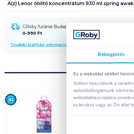
A(z)
Lenor öblítő koncentrátum 930 ml spring awa
GRoby futárral Budapestre és környékére szállítható
0-990 Ft
További szállítási információk
Beleegyezés
Ez a weboldal sütiket haszn
Sütiket használunk a tartal
weboldalforgalmunk elemzésé
Új
Új
weboldalhasználatra vonatko
számukra vagy az Ön által ha