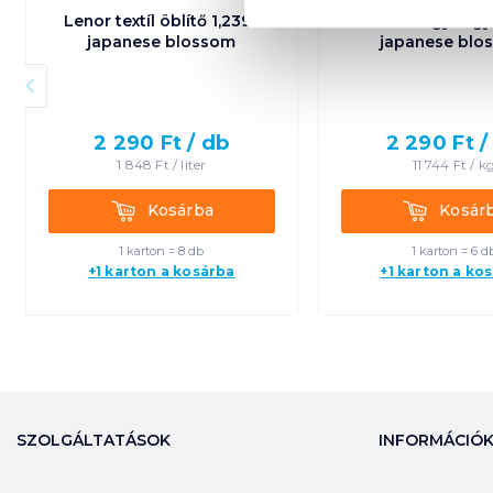
Lenor textíl öblítő 1,239 l
Lenor illatgyöngy
japanese blossom
japanese blo
2 290
Ft /
db
2 290
Ft 
1 848
Ft /
liter
11 744
Ft /
k
Kosárba
Kosárba
Kosárba
Kosár
1 karton = 8 db
1 karton = 6 d
+1 karton a kosárba
+1 karton a ko
SZOLGÁLTATÁSOK
INFORMÁCIÓ