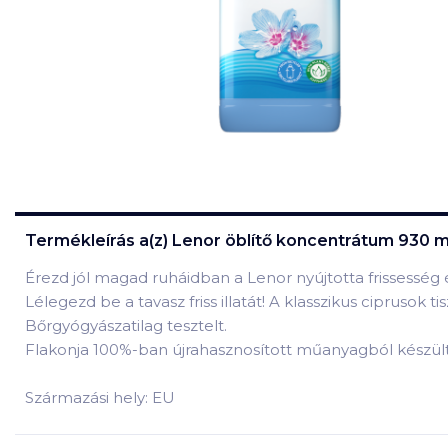
Termékleírás a(z)
Lenor öblítő koncentrátum 930 m
Érezd jól magad ruháidban a Lenor nyújtotta frissessé
Lélegezd be a tavasz friss illatát! A klasszikus ciprusok ti
Bőrgyógyászatilag tesztelt.
Flakonja 100%-ban újrahasznosított műanyagból készült,
Származási hely: EU