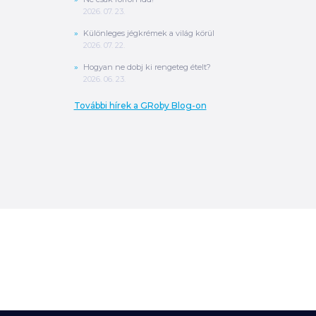
2026. 07. 23.
Különleges jégkrémek a világ körül
2026. 07. 22.
Hogyan ne dobj ki rengeteg ételt?
2026. 06. 23.
További hírek a GRoby Blog-on
0
Ft
ÖSSZESEN
A végösszeg a szállítás költségét, illetve
MPL szállítás esetén a csomagolási
költséget nem tartalmazza.
További