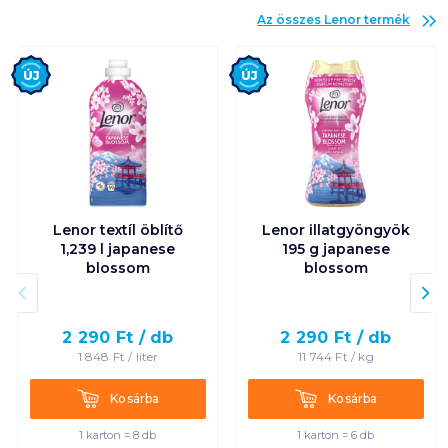
Az összes
Lenor
termék
Új
Új
Lenor textíl öblítő
Lenor illatgyöngyök
1,239 l japanese
195 g japanese
blossom
blossom
2 290
Ft /
db
2 290
Ft /
db
1 848
Ft /
liter
11 744
Ft /
kg
Kosárba
Kosárba
Kosárba
Kosárba
1 karton = 8 db
1 karton = 6 db