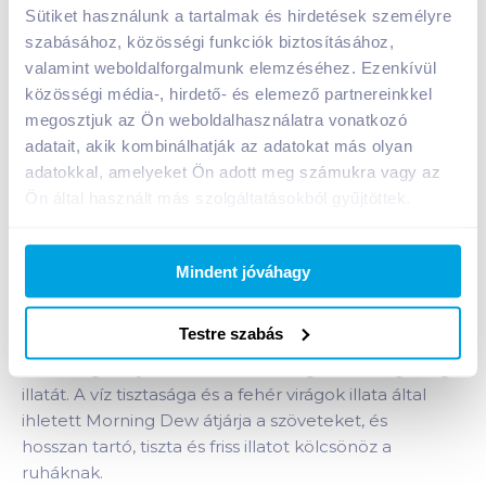
Sütiket használunk a tartalmak és hirdetések személyre
A termék jelenleg nem elérhető
szabásához, közösségi funkciók biztosításához,
valamint weboldalforgalmunk elemzéséhez. Ezenkívül
közösségi média-, hirdető- és elemező partnereinkkel
megosztjuk az Ön weboldalhasználatra vonatkozó
Bevásárlólistához adom
Értesíts, ha olcsóbb!
adatait, akik kombinálhatják az adatokat más olyan
adatokkal, amelyeket Ön adott meg számukra vagy az
Ön által használt más szolgáltatásokból gyűjtöttek.
Termékleírás a(z)
Lenor Parfumelle öblítő
koncentrátum 780 ml morning dew
termékhez:
A Lenor textilöblítő hosszan tartó frissességet kínál –
Mindent jóváhagy
úgy érezheti, hogy minden éjjel friss ágyneműben
alszik akár 1 héten át. A legújabb trendek által
Testre szabás
inspirált Morning Dew mesterien ötvözi magában a
kerti szegfű, a jázmin, a narancsvirág és az ilang-ilang
illatát. A víz tisztasága és a fehér virágok illata által
ihletett Morning Dew átjárja a szöveteket, és
hosszan tartó, tiszta és friss illatot kölcsönöz a
ruháknak.