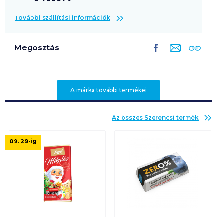
További szállítási információk
Megosztás
A márka további termékei
Az összes
Szerencsi
termék
09. 29
-ig