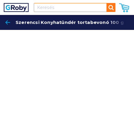
Keresés
Szerencsi Konyhatündér tortabevonó 100 g ét
Keres