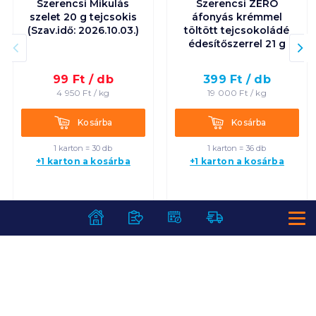
Szerencsi Mikulás
Szerencsi ZERO
szelet 20 g tejcsokis
áfonyás krémmel
(Szav.idő: 2026.10.03.)
töltött tejcsokoládé
édesítőszerrel 21 g
99
Ft /
db
399
Ft /
db
4 950
Ft /
kg
19 000
Ft /
kg
Kosárba
Kosárba
Kosárba
Kosárba
1 karton = 30 db
1 karton = 36 db
+1 karton a kosárba
+1 karton a kosárba
SZOLGÁLTATÁSOK
Ajándékkosarak