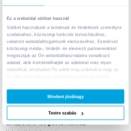
Szerencsi Konyhatündér tortabevonó 100 g ét
Ez a weboldal sütiket használ
479
Ft /
db
Sütiket használunk a tartalmak és hirdetések személyre
Egységár:
4 790
Ft /
kg
szabásához, közösségi funkciók biztosításához,
Nettó eladási ár:
377
Ft /
db
(
27
% áfa)
valamint weboldalforgalmunk elemzéséhez. Ezenkívül
közösségi média-, hirdető- és elemező partnereinkkel
Kosárba
megosztjuk az Ön weboldalhasználatra vonatkozó
Kosárba
adatait, akik kombinálhatják az adatokat más olyan
adatokkal, amelyeket Ön adott meg számukra vagy az
Ön által használt más szolgáltatásokból gyűjtöttek.
Bevásárlólistához adom
Értesíts, ha olcsóbb!
Mindent jóváhagy
Testre szabás
Termékleírás a(z)
Szerencsi Konyhatündér
tortabevonó 100 g ét
termékhez: