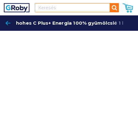
Keresés
hohes C Plus+ Energia 100% gyümölcslé 1 l
Keres