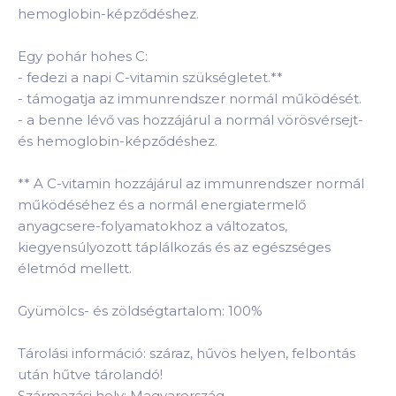
hemoglobin-képződéshez.
Egy pohár hohes C:
-
fedezi a napi C-vitamin szükségletet.
*
*
-
támogatja az immunrendszer normál működését.
-
a benne lévő vas hozzájárul a normál vörösvérsejt-
és hemoglobin-képződéshez.
*
* A C-vitamin hozzájárul az immunrendszer normál
működéséhez és a normál energiatermelő
anyagcsere-folyamatokhoz a változatos,
kiegyensúlyozott táplálkozás és az egészséges
életmód mellett.
Gyümölcs- és zöldségtartalom: 100%
Tárolási információ: száraz, hűvös helyen, felbontás
után hűtve tárolandó!
Származási hely: Magyarország