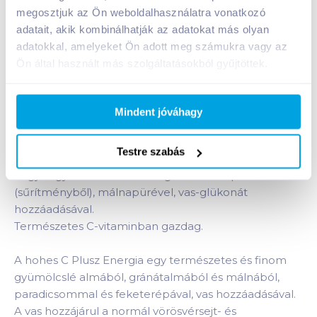
megosztjuk az Ön weboldalhasználatra vonatkozó
1 karton = 12 db
+1 karton a kosárba
adatait, akik kombinálhatják az adatokat más olyan
adatokkal, amelyeket Ön adott meg számukra vagy az
Ön által használt más szolgáltatásokból gyűjtöttek.
Bevásárlólistához adom
Értesíts, ha olcsóbb!
Mindent jóváhagy
Termékleírás a(z)
hohes C Plus+ Energia 100%
Testre szabás
gyümölcslé 1 l
termékhez:
Vegyes gyümölcs- és zöldséglé feketerépálével
(sűrítményből), málnapürével, vas-glükonát
hozzáadásával.
Természetes C-vitaminban gazdag.
A hohes C Plusz Energia egy természetes és finom
gyümölcslé almából, gránátalmából és málnából,
paradicsommal és feketerépával, vas hozzáadásával.
A vas hozzájárul a normál vörösvérsejt- és