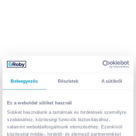
hohes C Plus+ Energia 100% gyümölcslé 1 l
Beleegyezés
Részletek
A sütikről
1 199
Ft /
db
Egységár:
1 199
Ft /
liter
Ez a weboldal sütiket használ
Nettó eladási ár:
944
Ft /
db
(
27
% áfa)
Sütiket használunk a tartalmak és hirdetések személyre
szabásához, közösségi funkciók biztosításához,
Kosárba
Kosárba
valamint weboldalforgalmunk elemzéséhez. Ezenkívül
közösségi média-, hirdető- és elemező partnereinkkel