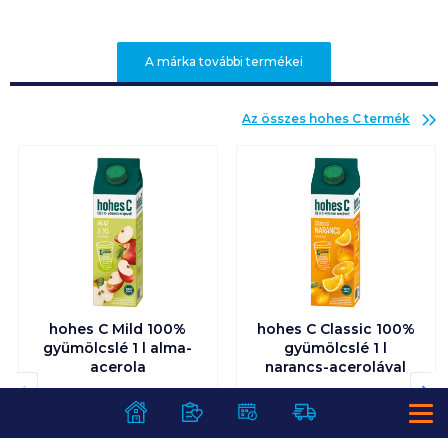
A márka további termékei
Az összes
hohes C
termék
hohes C Mild 100%
hohes C Classic 100%
gyümölcslé 1 l alma-
gyümölcslé 1 l
acerola
narancs-acerolával
1 199
Ft /
db
1 199
Ft /
db