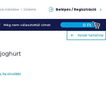
Keresés
Belépés / Regisztráció
unk működése
Üzleteink
0
Ft
Még nem választottál címet
ariaLabel
ariaLabel
Kosár tartalma
Kosár tartalma
joghurt
s, ha olcsóbb!