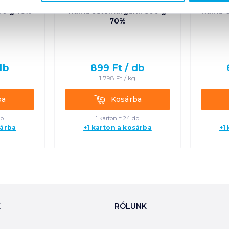
00 g 75%
Rama sütőmargarin 500 g
Rama C
70%
db
899
Ft /
db
1 798
Ft /
kg
Kosárba
ba
Kosárba
db
1 karton = 24 db
sárba
+1 karton a kosárba
+1
K
RÓLUNK