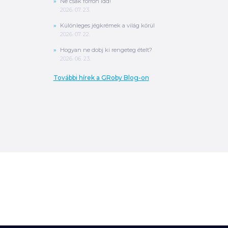
Ne csak forrón idd!
2026. 07. 23.
Különleges jégkrémek a világ körül
2026. 07. 22.
Hogyan ne dobj ki rengeteg ételt?
2026. 06. 23.
További hírek a GRoby Blog-on
0
Ft
ÖSSZESEN
A végösszeg a szállítás költségét, illetve
MPL szállítás esetén a csomagolási
költséget nem tartalmazza.
További