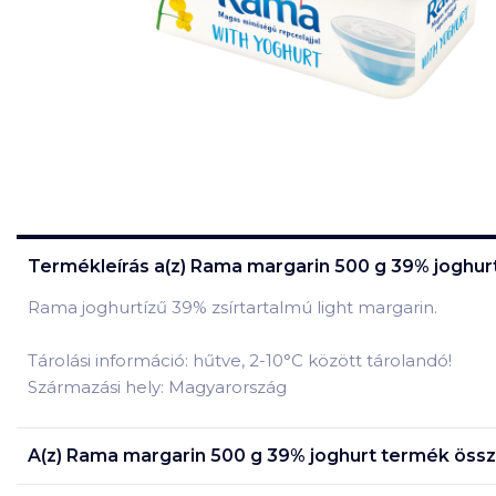
Termékleírás a(z)
Rama margarin 500 g 39% joghur
Rama joghurtízű 39% zsírtartalmú light margarin.
Tárolási információ: hűtve, 2-10°C között tárolandó!
Származási hely: Magyarország
A(z)
Rama margarin 500 g 39% joghurt
termék össz