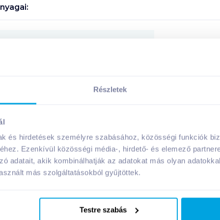
nyagai:
Megosztás
Részletek
A márka további termékei
ál
mak és hirdetések személyre szabásához, közösségi funkciók biz
hez. Ezenkívül közösségi média-, hirdető- és elemező partner
zó adatait, akik kombinálhatják az adatokat más olyan adatokka
sznált más szolgáltatásokból gyűjtöttek.
Testre szabás