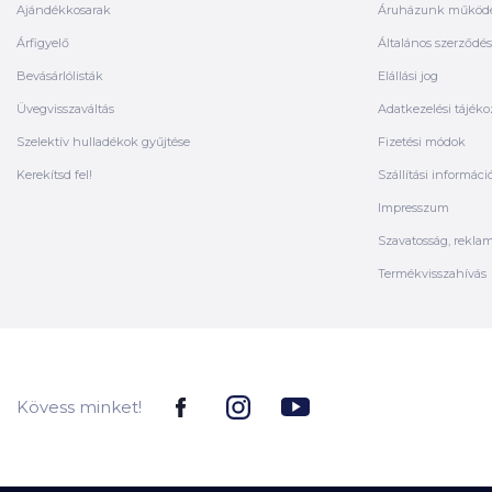
Ajándékkosarak
Áruházunk működ
Árfigyelő
Általános szerződési
Bevásárlólisták
Elállási jog
Üvegvisszaváltás
Adatkezelési tájéko
Szelektív hulladékok gyűjtése
Fizetési módok
Kerekítsd fel!
Szállítási informáci
Impresszum
Szavatosság, rekla
Termékvisszahívás
Kövess minket!