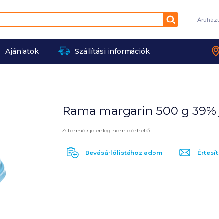
Keresés
Áruház
Ajánlatok
Szállítási információk
Rama margarin 500 g 39% 
A termék jelenleg nem elérhető
Bevásárlólistához adom
Értesít