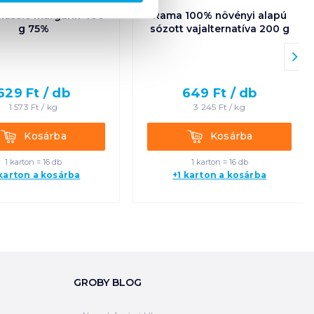
lassic margarin 400
Rama 100% növényi alapú
g 75%
sózott vajalternatíva 200 g
629
Ft /
db
649
Ft /
db
1 573
Ft /
kg
3 245
Ft /
kg
Kosárba
Kosárba
Kosárba
Kosárba
1 karton = 16 db
1 karton = 16 db
 karton a kosárba
+1 karton a kosárba
GROBY BLOG