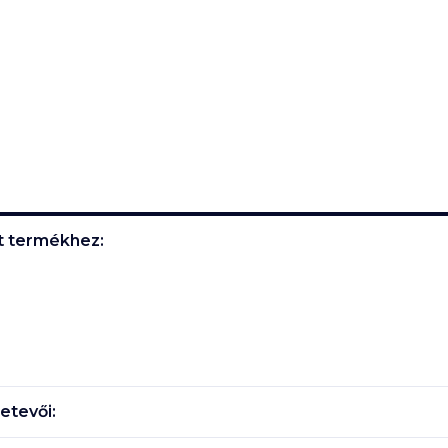
t
termékhez:
etevői: