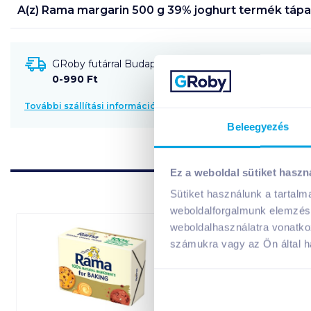
A(z)
Rama margarin 500 g 39% joghurt
termék tápa
GRoby futárral Budapestre és környékére szállítható
0-990 Ft
További szállítási információk
Beleegyezés
Ez a weboldal sütiket haszn
Sütiket használunk a tartal
weboldalforgalmunk elemzésé
weboldalhasználatra vonatko
számukra vagy az Ön által ha