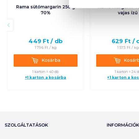
Rama sütőmargarin 250 g
Rama margarin 4
70%
vajas ízű
449
Ft /
db
629
Ft /
1 796
Ft /
kg
1 573
Ft /
kg
Kosárba
Kosárba
Kosárba
Kosár
1 karton = 40 db
1 karton = 24 
+1 karton a kosárba
+1 karton a ko
SZOLGÁLTATÁSOK
INFORMÁCIÓ