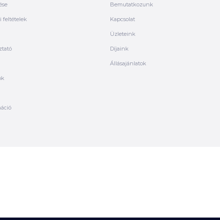
ése
Bemutatkozunk
 feltételek
Kapcsolat
Üzleteink
ztató
Díjaink
Állásajánlatok
ók
máció