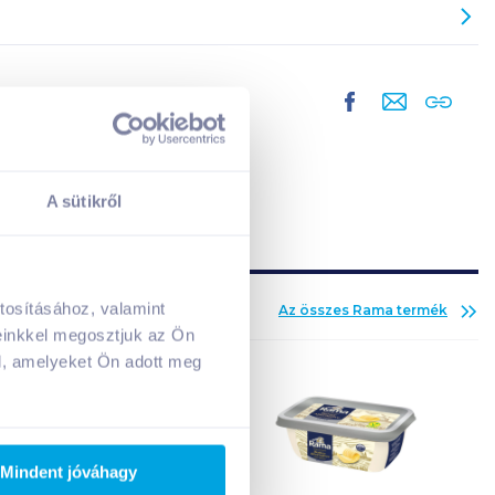
A sütikről
tosításához, valamint
Az összes
Rama
termék
A kosarad jelenleg üres.
einkkel megosztjuk az Ön
Adj hozzá termékeket!
l, amelyeket Ön adott meg
Mindent jóváhagy