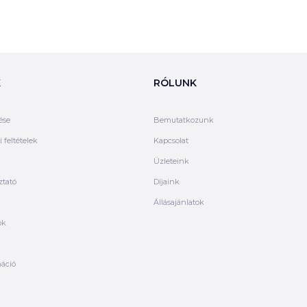
K
RÓLUNK
ése
Bemutatkozunk
 feltételek
Kapcsolat
Üzleteink
ztató
Díjaink
Állásajánlatok
ók
máció