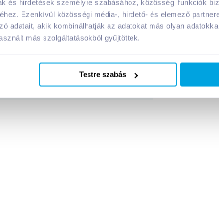
mak és hirdetések személyre szabásához, közösségi funkciók biz
hez. Ezenkívül közösségi média-, hirdető- és elemező partner
evői:
zó adatait, akik kombinálhatják az adatokat más olyan adatokka
sznált más szolgáltatásokból gyűjtöttek.
Megosztás
Testre szabás