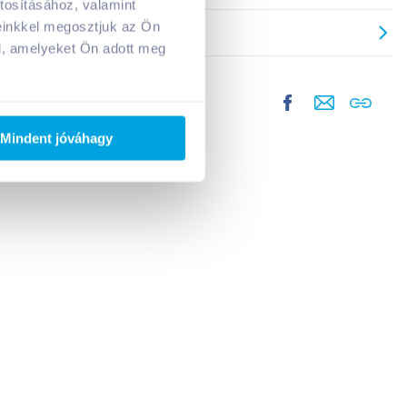
tosításához, valamint
einkkel megosztjuk az Ön
l, amelyeket Ön adott meg
Mindent jóváhagy