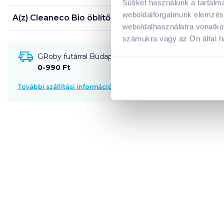
Sütiket használunk a tartal
weboldalforgalmunk elemzésé
A(z)
Cleaneco Bio öblítő 1 l aloe virág
termék összet
weboldalhasználatra vonatko
számukra vagy az Ön által ha
GRoby futárral Budapestre és környékére szállítható
0-990 Ft
További szállítási információk