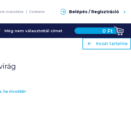
ariaLabel
Kosár tartalma
Keresés
Belépés / Regisztráció
unk működése
Üzleteink
0
Ft
Még nem választottál címet
ariaLabel
Kosár tartalma
virág
s, ha olcsóbb!