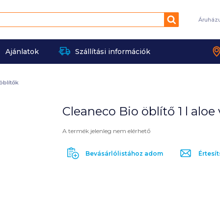
Keresés
Áruház
Ajánlatok
Szállítási információk
öblítők
Cleaneco Bio öblítő 1 l aloe 
A termék jelenleg nem elérhető
Bevásárlólistához adom
Értesít