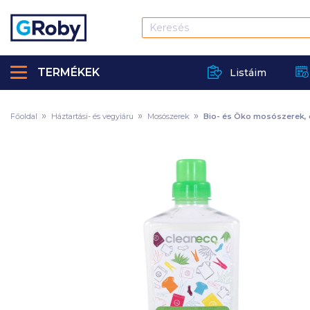
TERMÉKEK
Listáim
Főoldal
Háztartási- és vegyiáru
Mosószerek
Bio- és Öko mosószerek, 