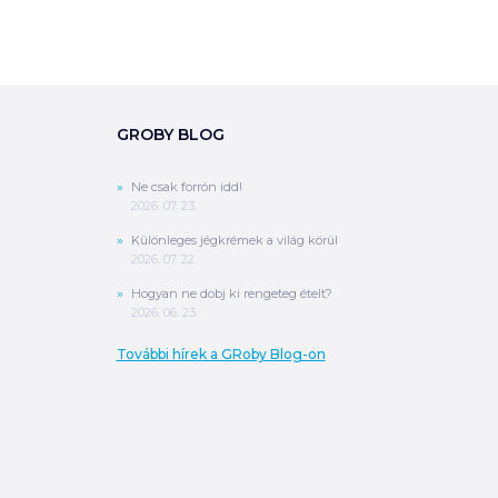
GROBY BLOG
0
Ft
ÖSSZESEN
Ne csak forrón idd!
A végösszeg a szállítás költségét, illetve
2026. 07. 23.
MPL szállítás esetén a csomagolási
költséget nem tartalmazza.
További
Különleges jégkrémek a világ körül
információ
2026. 07. 22.
Hogyan ne dobj ki rengeteg ételt?
2026. 06. 23.
MEGRENDELÉS
További hírek a GRoby Blog-on