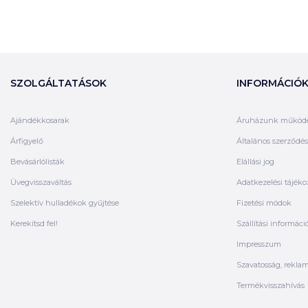
SZOLGÁLTATÁSOK
INFORMÁCIÓ
Ajándékkosarak
Áruházunk működ
Árfigyelő
Általános szerződési
Bevásárlólisták
Elállási jog
Üvegvisszaváltás
Adatkezelési tájéko
Szelektív hulladékok gyűjtése
Fizetési módok
Kerekítsd fel!
Szállítási informáci
Impresszum
Szavatosság, rekla
Termékvisszahívás