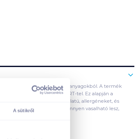
kizárólag növényi eredetű alapanyagokból. A termék
ítási védjegyével, az ECOCERT-tel. Ez alapján a
tő hipoallergén, aloe virág illatú, allergéneket, és
A kosarad jelenleg üres.
xtil puha, kellemes illatú, könnyen vasalható lesz,
A sütikről
Adj hozzá termékeket!