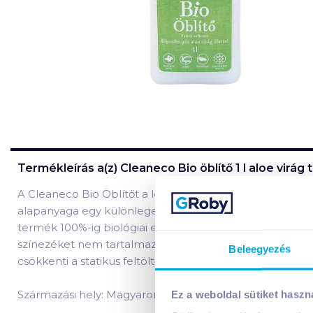
Termékleírás a(z)
Cleaneco Bio öblítő 1 l aloe virág
t
A Cleaneco Bio Öblítőt a legkorszerűbb környezetkímél
alapanyaga egy különleges repce kivonat, mely rendelke
termék 100%-ig biológiai eredetű alapanyagból készült, k
színezéket nem tartalmaz. Érzékeny, akár ekcémás bőrre 
Beleegyezés
csökkenti a statikus feltöltődést.
Származási hely: Magyarország
Ez a weboldal sütiket haszn