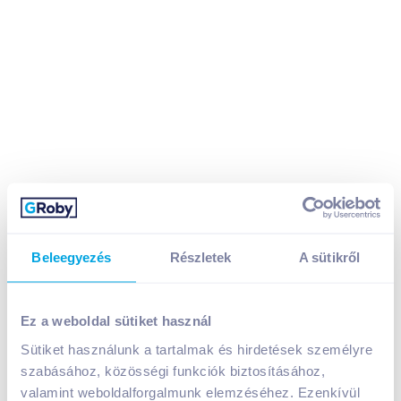
Raid molyirtó zselé 2X3 g levendula
Beleegyezés
Részletek
A sütikről
1 199
Ft /
db
Egységár:
600
Ft /
tabletta
Nettó eladási ár:
944
Ft /
db
(
27
% áfa)
Ez a weboldal sütiket használ
Sütiket használunk a tartalmak és hirdetések személyre
szabásához, közösségi funkciók biztosításához,
Kosárba
Kosárba
valamint weboldalforgalmunk elemzéséhez. Ezenkívül