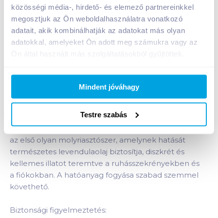
közösségi média-, hirdető- és elemező partnereinkkel
1 karton = 12 db
megosztjuk az Ön weboldalhasználatra vonatkozó
+1 karton a kosárba
adatait, akik kombinálhatják az adatokat más olyan
adatokkal, amelyeket Ön adott meg számukra vagy az
Ön által használt más szolgáltatásokból gyűjtöttek.
Bevásárlólistához adom
Értesíts, ha olcsóbb!
Mindent jóváhagy
Termékleírás a(z)
Raid molyirtó zselé 2X3 g
levendula
termékhez:
Testre szabás
Molyirtó gél, levendulaolajjal. A Raid molyriasztó gél
az első olyan molyriasztószer, amelynek hatását
természetes levendulaolaj biztosítja, diszkrét és
kellemes illatot teremtve a ruhásszekrényekben és
a fiókokban. A hatóanyag fogyása szabad szemmel
követhető.
Biztonsági figyelmeztetés: