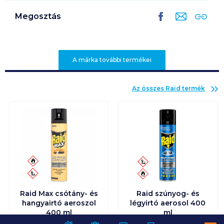
Megosztás
A márka további termékei
Az összes
Raid
termék
Raid Max csótány- és
Raid szúnyog- és
hangyairtó aeroszol
légyirtó aerosol 400
400 ml
ml