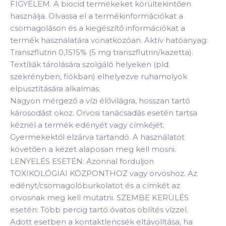
FIGYELEM. A biocid termékeket körültekintően
használja. Olvassa el a termékinformációkat a
csomagoláson és a kiegészítő információkat a
termék használatára vonatkozóan. Aktív hatóanyag:
Transzflutrin 0,1515% (5 mg transzflutrin/kazetta).
Textíliák tárolására szolgáló helyeken (pld.
szekrényben, fiókban) elhelyezve ruhamolyok
elpusztítására alkalmas.
Nagyon mérgező a vízi élővilágra, hosszan tartó
károsodást okoz. Orvosi tanácsadás esetén tartsa
kéznél a termék edényét vagy címkéjét.
Gyermekektől elzárva tartandó. A használatot
követően a kezet alaposan meg kell mosni.
LENYELÉS ESETÉN: Azonnal forduljon
TOXIKOLÓGIAI KÖZPONTHOZ vagy orvoshoz. Az
edényt/csomagolóburkolatot és a címkét az
orvosnak meg kell mutatni. SZEMBE KERÜLÉS
esetén: Több percig tartó óvatos öblítés vízzel.
Adott esetben a kontaktlencsék eltávolítása, ha