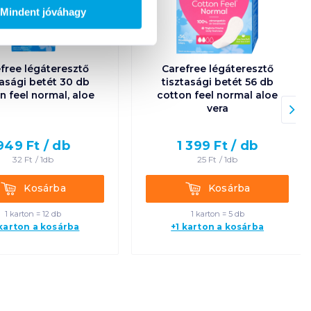
Mindent jóváhagy
free légáteresztő
Carefree légáteresztő
tasági betét 30 db
tisztasági betét 56 db
n feel normal, aloe
cotton feel normal aloe
vera
949
Ft /
db
1 399
Ft /
db
32
Ft /
1db
25
Ft /
1db
Kosárba
Kosárba
Kosárba
Kosárba
1 karton = 12 db
1 karton = 5 db
 karton a kosárba
+1 karton a kosárba