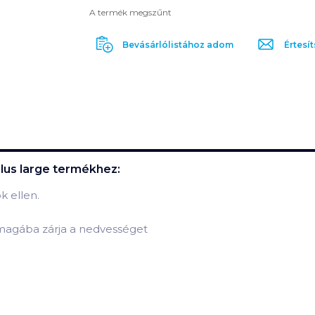
A termék megszűnt
Bevásárlólistához adom
Értesít
lus large
termékhez:
k ellen.
magába zárja a nedvességet