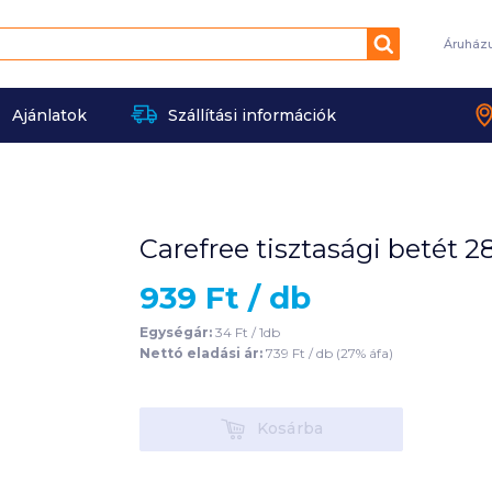
Keresés
Áruház
Ajánlatok
Szállítási információk
Carefree tisztasági betét 2
939
Ft /
db
Egységár:
34
Ft /
1db
Nettó eladási ár:
739
Ft /
db
(
27
% áfa)
Kosárba
Kosárba