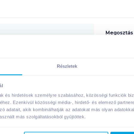
Megosztás
!
Részletek
ál
A márka további termékei
mak és hirdetések személyre szabásához, közösségi funkciók biz
hez. Ezenkívül közösségi média-, hirdető- és elemező partner
zó adatait, akik kombinálhatják az adatokat más olyan adatokka
sznált más szolgáltatásokból gyűjtöttek.