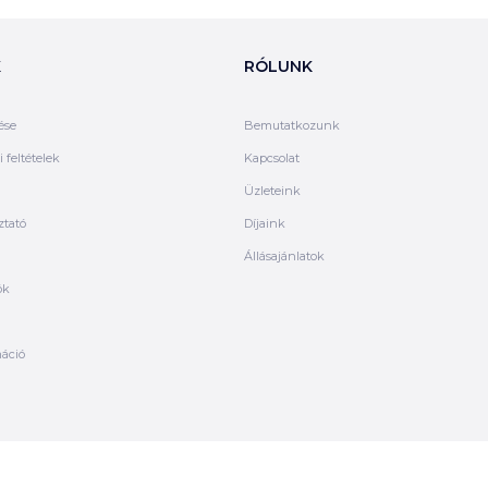
K
RÓLUNK
ése
Bemutatkozunk
 feltételek
Kapcsolat
Üzleteink
ztató
Díjaink
Állásajánlatok
ók
máció