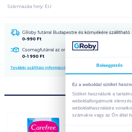
Származási hely: EU
GRoby futárral Budapestre és környékére szállítható
0-990 Ft
Csomagfutárral az ország egész területére szállítható
0-1 990 Ft
Beleegyezés
További szállítási információk
Ez a weboldal sütiket haszn
Sütiket használunk a tartal
weboldalforgalmunk elemzésé
weboldalhasználatra vonatko
számukra vagy az Ön által ha