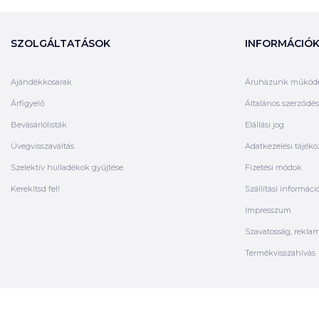
SZOLGÁLTATÁSOK
INFORMÁCIÓ
Ajándékkosarak
Áruházunk működ
Árfigyelő
Általános szerződési
Bevásárlólisták
Elállási jog
Üvegvisszaváltás
Adatkezelési tájéko
Szelektív hulladékok gyűjtése
Fizetési módok
Kerekítsd fel!
Szállítási informáci
Impresszum
Szavatosság, rekla
Termékvisszahívás