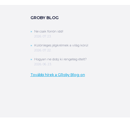
GROBY BLOG
Ne csak forrón idd!
2026. 07. 23.
Különleges jégkrémek a világ körül
2026. 07. 22.
Hogyan ne dobj ki rengeteg ételt?
2026. 06. 23.
További hírek a GRoby Blog-on
0
Ft
ÖSSZESEN