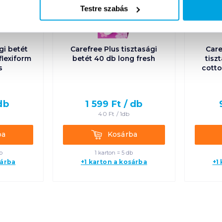
Testre szabás
gi betét
Carefree Plus tisztasági
Care
flexiform
betét 40 db long fresh
tisz
s
cotto
db
1 599
Ft /
db
40
Ft /
1db
Kosárba
ba
Kosárba
b
1 karton = 5 db
sárba
+1 karton a kosárba
+1