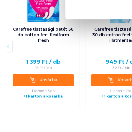
Carefree tisztasági betét 56
Carefree tisztasá
db cotton feel flexiform
30 db cotton feel 
fresh
illatmente
1 399
Ft /
db
949
Ft /
25
Ft /
1db
32
Ft /
1db
Kosárba
Kosárba
Kosárba
Kosár
1 karton = 5 db
1 karton = 10 d
+1 karton a kosárba
+1 karton a ko