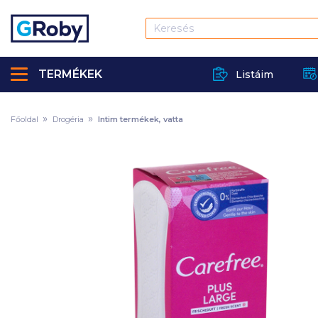
TERMÉKEK
Listáim
Főoldal
Drogéria
Intim termékek, vatta