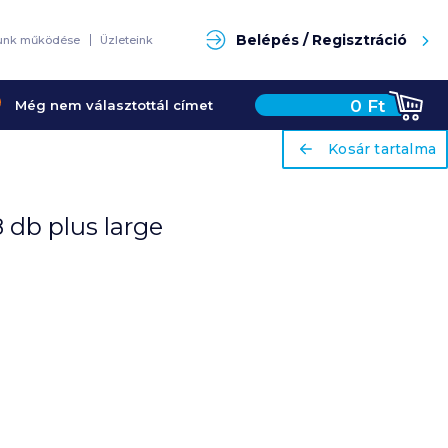
Keresés
Belépés / Regisztráció
unk működése
Üzleteink
0
Ft
Még nem választottál címet
ariaLabel
ariaLabel
Kosár tartalma
Kosár tartalma
8 db plus large