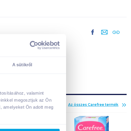
A sütikről
tosításához, valamint
A kosarad jelenleg üres.
einkkel megosztjuk az Ön
Az összes
Carefree
termék
Adj hozzá termékeket!
l, amelyeket Ön adott meg