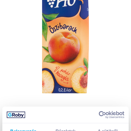
Beleegyezés
Részletek
A sütikről