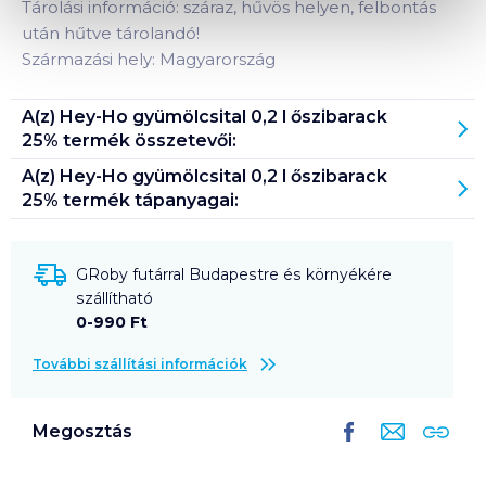
Tárolási információ: száraz, hűvös helyen, felbontás
után hűtve tárolandó!
Származási hely: Magyarország
A(z)
Hey-Ho gyümölcsital 0,2 l őszibarack
25%
termék összetevői:
A(z)
Hey-Ho gyümölcsital 0,2 l őszibarack
25%
termék tápanyagai:
GRoby futárral Budapestre és környékére
szállítható
0-990 Ft
További szállítási információk
Megosztás