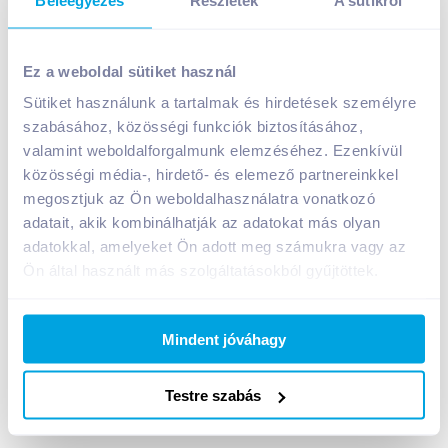
Ez a weboldal sütiket használ
Sütiket használunk a tartalmak és hirdetések személyre
szabásához, közösségi funkciók biztosításához,
Hey-Ho gyümölcsital 0,2 l őszibarack 25%
valamint weboldalforgalmunk elemzéséhez. Ezenkívül
A termék jelenleg nem elérhető
közösségi média-, hirdető- és elemező partnereinkkel
megosztjuk az Ön weboldalhasználatra vonatkozó
adatait, akik kombinálhatják az adatokat más olyan
adatokkal, amelyeket Ön adott meg számukra vagy az
Bevásárlólistához adom
Értesíts, ha olcsóbb!
Ön által használt más szolgáltatásokból gyűjtöttek.
Termékleírás a(z)
Hey-Ho gyümölcsital 0,2 l
Mindent jóváhagy
őszibarack 25%
termékhez:
Őszibarack ital cukorral és édesítőszerrel.
Testre szabás
Gyümölcstartalom: 25%