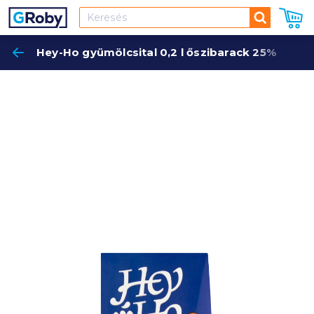
Keresés
Hey-Ho gyümölcsital 0,2 l őszibarack 25%
Keres