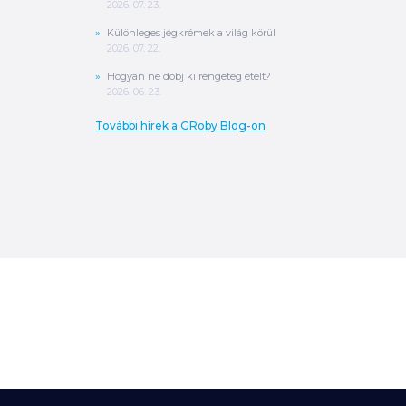
2026. 07. 23.
Különleges jégkrémek a világ körül
2026. 07. 22.
Hogyan ne dobj ki rengeteg ételt?
2026. 06. 23.
További hírek a GRoby Blog-on
0
Ft
ÖSSZESEN
A végösszeg a szállítás költségét, illetve
MPL szállítás esetén a csomagolási
költséget nem tartalmazza.
További
információ
MEGRENDELÉS