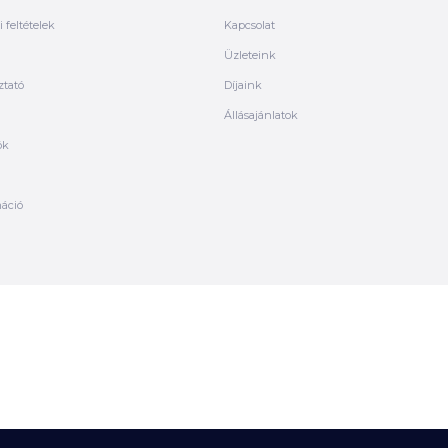
 feltételek
Kapcsolat
Üzleteink
ztató
Díjaink
Állásajánlatok
ók
máció