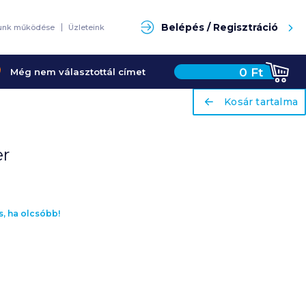
Keresés
Belépés / Regisztráció
unk működése
Üzleteink
0
Ft
Még nem választottál címet
ariaLabel
ariaLabel
Kosár tartalma
Kosár tartalma
er
s, ha olcsóbb!