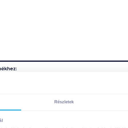
ékhez:
n hűtve tárolandó!
Részletek
i:
ál