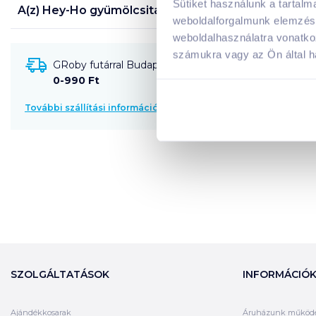
Sütiket használunk a tartal
A(z)
Hey-Ho gyümölcsital 1 l eper
termék tápanyaga
weboldalforgalmunk elemzésé
weboldalhasználatra vonatko
számukra vagy az Ön által ha
GRoby futárral Budapestre és környékére szállítható
0-990 Ft
További szállítási információk
SZOLGÁLTATÁSOK
INFORMÁCIÓ
Ajándékkosarak
Áruházunk működ