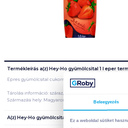
Termékleírás a(z)
Hey-Ho gyümölcsital 1 l eper
term
Epres gyümölcsital cukorral és édesítőszerrel.
Tárolási információ: száraz, hűvös helyen, felbontás utá
Származási hely: Magyarország
Beleegyezés
A(z)
Hey-Ho gyümölcsital 1 l eper
termék összetevő
Ez a weboldal sütiket haszn