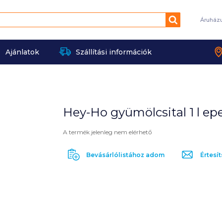
Keresés
Áruház
Ajánlatok
Szállítási információk
Hey-Ho gyümölcsital 1 l ep
A termék jelenleg nem elérhető
Bevásárlólistához adom
Értesít