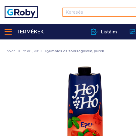
TERMÉKEK
Listáim
Főoldal
Italáru, víz
Gyümölcs és zöldséglevek, pürék