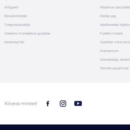
Árfigyelő
Általános szerződési
Bevásárlólisták
Elállási jog
Üvegvisszaváltás
Adatkezelési tájéko
Szelektív hulladékok gyűjtése
Fizetési módok
Kerekítsd fel!
Szállítási informáci
Impresszum
Szavatosság, rekla
Termékvisszahívás
Kövess minket!