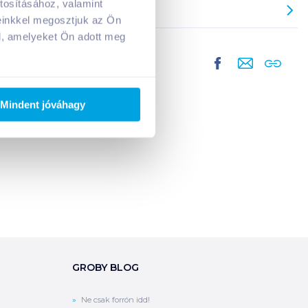
tosításához, valamint
A kosarad jelenleg üres.
einkkel megosztjuk az Ön
Adj hozzá termékeket!
l, amelyeket Ön adott meg
Mindent jóváhagy
GROBY BLOG
Ne csak forrón idd!