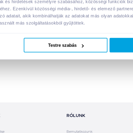
mak és hirdetések személyre szabásához, közösségi funkciók biz
i:
hez. Ezenkívül közösségi média-, hirdető- és elemező partner
zó adatait, akik kombinálhatják az adatokat más olyan adatokka
sznált más szolgáltatásokból gyűjtöttek.
Megosztás
Testre szabás
K
RÓLUNK
ése
Bemutatkozunk