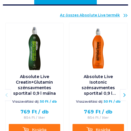
Az összes
Absolute Live
termék
Absolute Live
Absolute Live
Creatin+Glutamin
Isotonic
szénsavmentes
szénsavmentes
sportital 0,9 l málna
sportital 0,9 l
vérnarancs
Visszaváltási díj:
50
Ft
/
db
Visszaváltási díj:
50
Ft
/
db
769
Ft /
db
769
Ft /
db
854
Ft /
liter
854
Ft /
liter
Kosárba
Kosárba
Kosárba
Kosárba