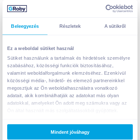
Beleegyezés
Részletek
A sütikről
Absolute-Live BCAA+Glutamin szénsavmentes
sportital 1 l fekete ribizli-bodza
Ez a weboldal sütiket használ
599
Ft /
db
Sütiket használunk a tartalmak és hirdetések személyre
Egységár:
599
Ft /
liter
szabásához, közösségi funkciók biztosításához,
Nettó eladási ár:
472
Ft /
db
(
27
% áfa)
valamint weboldalforgalmunk elemzéséhez. Ezenkívül
közösségi média-, hirdető- és elemező partnereinkkel
Kosárba
megosztjuk az Ön weboldalhasználatra vonatkozó
Kosárba
adatait, akik kombinálhatják az adatokat más olyan
adatokkal, amelyeket Ön adott meg számukra vagy az
Ön által használt más szolgáltatásokból gyűjtöttek.
A termék megszűnt
Mindent jóváhagy
Bevásárlólistához adom
Értesíts, ha olcsóbb!