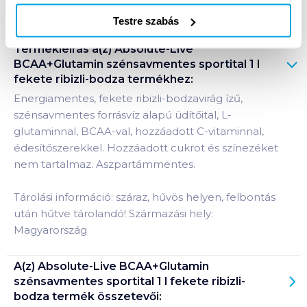
Testre szabás
Termékleírás a(z)
Absolute-Live
BCAA+Glutamin szénsavmentes sportital 1 l
fekete ribizli-bodza
termékhez:
Energiamentes, fekete ribizli-bodzavirág ízű,
szénsavmentes forrásvíz alapú üdítőital, L-
glutaminnal, BCAA-val, hozzáadott C-vitaminnal,
édesítőszerekkel. Hozzáadott cukrot és színezéket
nem tartalmaz. Aszpartámmentes.
Tárolási információ: száraz, hűvös helyen, felbontás
után hűtve tárolandó! Származási hely:
Magyarország
A(z)
Absolute-Live BCAA+Glutamin
szénsavmentes sportital 1 l fekete ribizli-
bodza
termék összetevői: