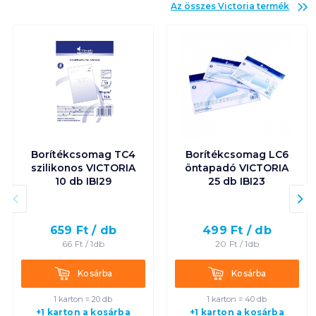
Az összes
Victoria
termék
Borítékcsomag TC4
Borítékcsomag LC6
szilikonos VICTORIA
öntapadó VICTORIA
10 db IBI29
25 db IBI23
659
Ft /
db
499
Ft /
db
66
Ft /
1db
20
Ft /
1db
Kosárba
Kosárba
Kosárba
Kosárba
1 karton = 20 db
1 karton = 40 db
+1 karton a kosárba
+1 karton a kosárba