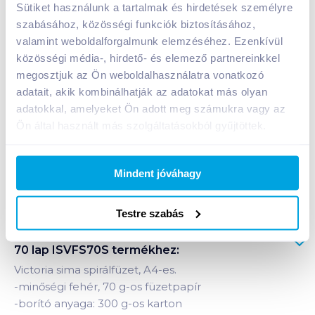
499
Ft /
db
Sütiket használunk a tartalmak és hirdetések személyre
szabásához, közösségi funkciók biztosításához,
Egységár:
499
Ft /
db
Nettó eladási ár:
393
Ft /
db
(
27
% áfa)
valamint weboldalforgalmunk elemzéséhez. Ezenkívül
közösségi média-, hirdető- és elemező partnereinkkel
megosztjuk az Ön weboldalhasználatra vonatkozó
Kosárba
Kosárba
adatait, akik kombinálhatják az adatokat más olyan
adatokkal, amelyeket Ön adott meg számukra vagy az
Ön által használt más szolgáltatásokból gyűjtöttek.
Mindent jóváhagy
Bevásárlólistához adom
Értesíts, ha olcsóbb!
Testre szabás
Termékleírás a(z)
Victoria spirálfüzet A4 sima
70 lap ISVFS70S
termékhez:
Victoria sima spirálfüzet, A4-es.
-minőségi fehér, 70 g-os füzetpapír
-borító anyaga: 300 g-os karton