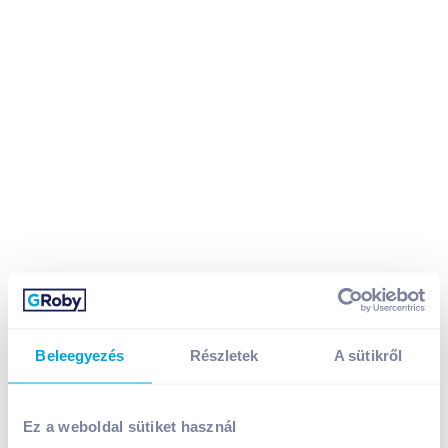
Beleegyezés
Részletek
A sütikről
Victoria spirálfüzet A4 sima 70 lap ISVFS70S
Ez a weboldal sütiket használ