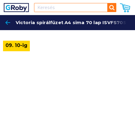
Keresés
Victoria spirálfüzet A4 sima 70 lap ISVFS70S
Keres
09. 10-ig