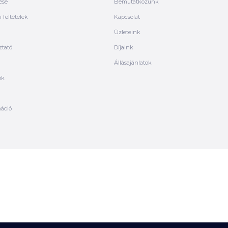
ése
Bemutatkozunk
 feltételek
Kapcsolat
Üzleteink
ztató
Díjaink
Állásajánlatok
ók
máció