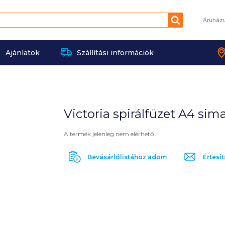
Keresés
Áruház
Ajánlatok
Szállítási információk
Victoria spirálfüzet A4 sim
A termék jelenleg nem elérhető
Bevásárlólistához adom
Értesít