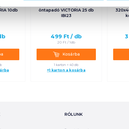
g LC5
Borítékcsomag LC6
Arch
RIA 10db
öntapadó VICTORIA 25 db
320x4
IBI23
k
db
499
Ft /
db
3
20
Ft /
1db
Kosárba
ba
Kosárba
db
1 karton = 40 db
sárba
+1 karton a kosárba
K
RÓLUNK