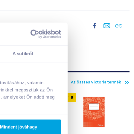
A sütikről
Az összes
Victoria
termék
tosításához, valamint
A kosarad jelenleg üres.
einkkel megosztjuk az Ön
Adj hozzá termékeket!
09. 10
-ig
l, amelyeket Ön adott meg
Mindent jóváhagy