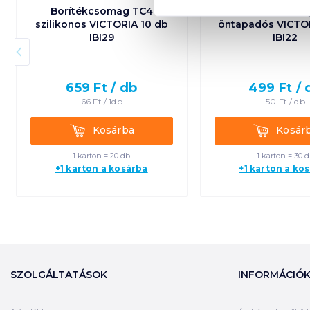
Borítékcsomag TC4
Borítékcsoma
szilikonos VICTORIA 10 db
öntapadós VICTO
IBI29
IBI22
659
Ft /
db
499
Ft /
66
Ft /
1db
50
Ft /
db
Kosárba
Kosárba
Kosárba
Kosár
1 karton = 20 db
1 karton = 30 
+1 karton a kosárba
+1 karton a ko
SZOLGÁLTATÁSOK
INFORMÁCIÓ