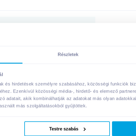
Megosztás
Részletek
A márka további termékei
ál
mak és hirdetések személyre szabásához, közösségi funkciók biz
hez. Ezenkívül közösségi média-, hirdető- és elemező partner
zó adatait, akik kombinálhatják az adatokat más olyan adatokka
sznált más szolgáltatásokból gyűjtöttek.
Testre szabás