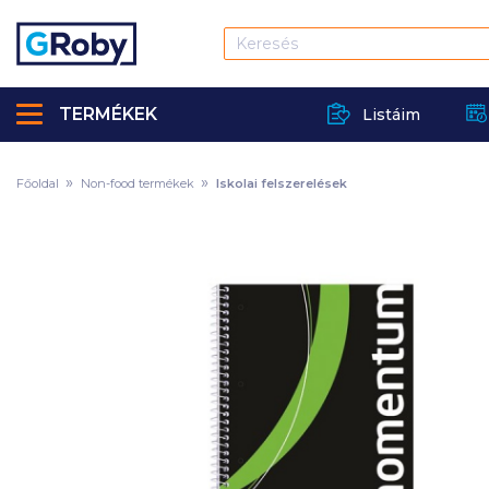
TERMÉKEK
Listáim
Főoldal
Non-food termékek
Iskolai felszerelések