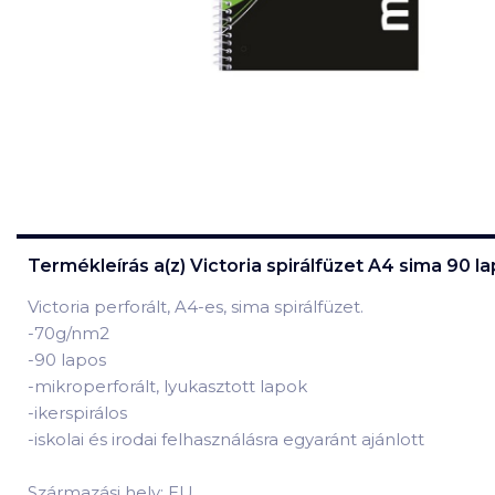
Termékleírás a(z)
Victoria spirálfüzet A4 sima 90 l
Victoria perforált, A4-es, sima spirálfüzet.
-70g/nm2
-90 lapos
-mikroperforált, lyukasztott lapok
-ikerspirálos
-iskolai és irodai felhasználásra egyaránt ajánlott
Származási hely: EU