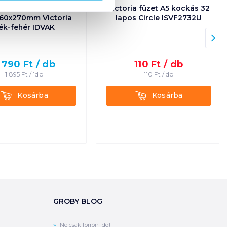
iválókonténer 2 db
Victoria füzet A5 kockás 32
60x270mm Victoria
lapos Circle ISVF2732U
ék-fehér IDVAK
 790
Ft /
db
110
Ft /
db
1 895
Ft /
1db
110
Ft /
db
Kosárba
Kosárba
Kosárba
Kosárba
GROBY BLOG
Ne csak forrón idd!