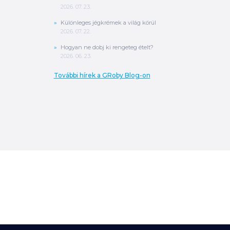
2026. 07. 23.
Különleges jégkrémek a világ körül
2026. 07. 22.
Hogyan ne dobj ki rengeteg ételt?
2026. 06. 23.
További hírek a GRoby Blog-on
0
Ft
ÖSSZESEN
A végösszeg a szállítás költségét, illetve
MPL szállítás esetén a csomagolási
költséget nem tartalmazza.
További