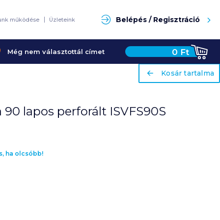
Keresés
Belépés / Regisztráció
unk működése
Üzleteink
0
Ft
Még nem választottál címet
ariaLabel
ariaLabel
Kosár tartalma
Kosár tartalma
a 90 lapos perforált ISVFS90S
s, ha olcsóbb!