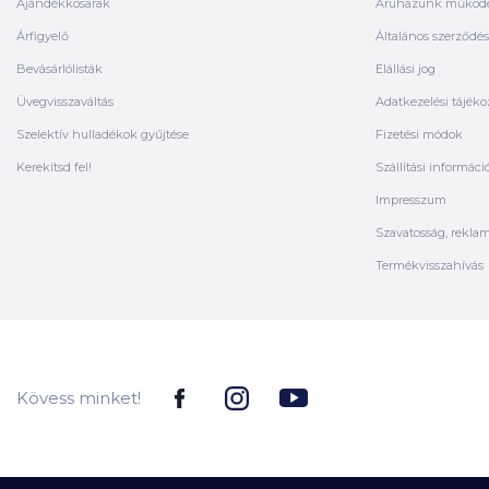
Ajándékkosarak
Áruházunk működ
Árfigyelő
Általános szerződési
Bevásárlólisták
Elállási jog
Üvegvisszaváltás
Adatkezelési tájéko
Szelektív hulladékok gyűjtése
Fizetési módok
Kerekítsd fel!
Szállítási informáci
Impresszum
Szavatosság, rekla
Termékvisszahívás
Kövess minket!