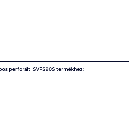
apos perforált ISVFS90S
termékhez: