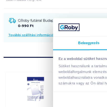
GRoby futárral Budapestre és környékére szállítható
0-990 Ft
További szállítási információk
Beleegyezés
Ez a weboldal sütiket haszn
Sütiket használunk a tartal
weboldalforgalmunk elemzésé
weboldalhasználatra vonatko
számukra vagy az Ön által ha