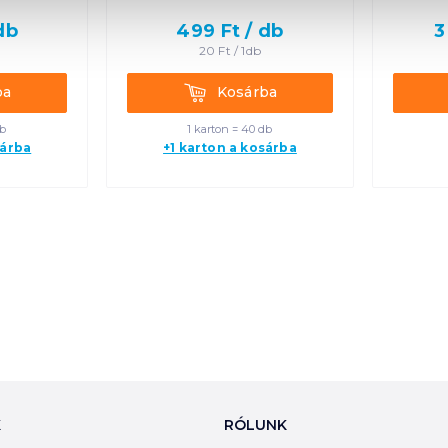
db
499
Ft /
db
3
20
Ft /
1db
Kosárba
ba
Kosárba
db
1 karton = 40 db
sárba
+1 karton a kosárba
K
RÓLUNK