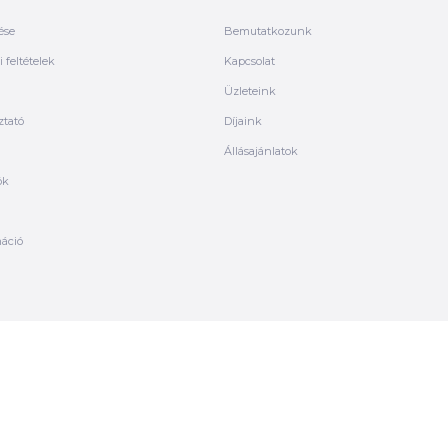
ése
Bemutatkozunk
 feltételek
Kapcsolat
Üzleteink
ztató
Díjaink
Állásajánlatok
ók
máció