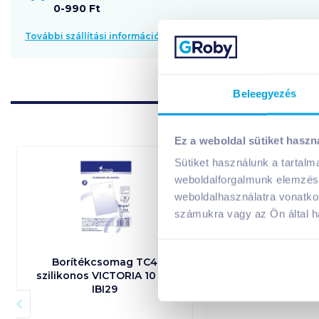
0-990 Ft
További szállítási információk
Beleegyezés
Ez a weboldal sütiket haszn
Sütiket használunk a tartal
weboldalforgalmunk elemzésé
weboldalhasználatra vonatko
számukra vagy az Ön által ha
Borítékcsomag TC4
Borítékcsoma
szilikonos VICTORIA 10 db
öntapadós VICTO
IBI29
IBI22