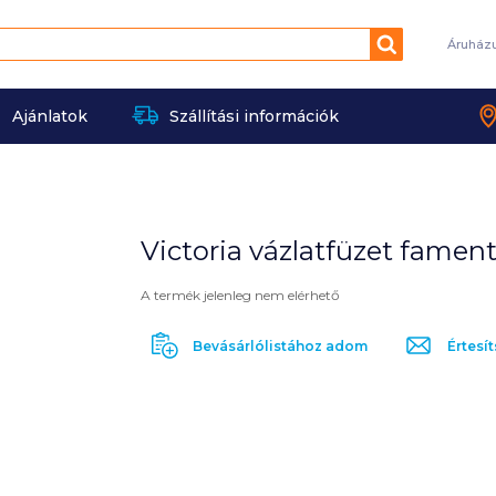
Keresés
Áruház
Ajánlatok
Szállítási információk
Victoria vázlatfüzet fament
A termék jelenleg nem elérhető
Bevásárlólistához adom
Értesít