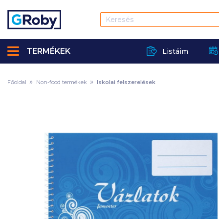
TERMÉKEK
Listáim
Főoldal
Non-food termékek
Iskolai felszerelések