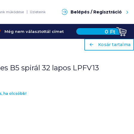
Keresés
Belépés / Regisztráció
unk működése
Üzleteink
0
Ft
Még nem választottál címet
ariaLabel
ariaLabel
Kosár tartalma
Kosár tartalma
es B5 spirál 32 lapos LPFV13
s, ha olcsóbb!