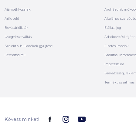
Ajándékkosarak
Áruházunk működ
Árfigyelő
Általános szerződési
Bevásárlólisták
Elállási jog
Üvegvisszaváltás
Adatkezelési tájéko
Szelektív hulladékok gyűjtése
Fizetési módok
Kerekítsd fel!
Szállítási informáci
Impresszum
Szavatosság, rekla
Termékvisszahívás
Kövess minket!