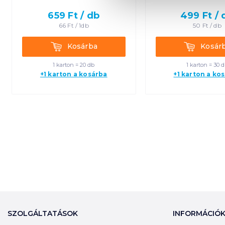
659
Ft /
db
499
Ft /
66
Ft /
1db
50
Ft /
db
Kosárba
Kosárba
Kosárba
Kosár
1 karton = 20 db
1 karton = 30 
+1 karton a kosárba
+1 karton a ko
SZOLGÁLTATÁSOK
INFORMÁCIÓ