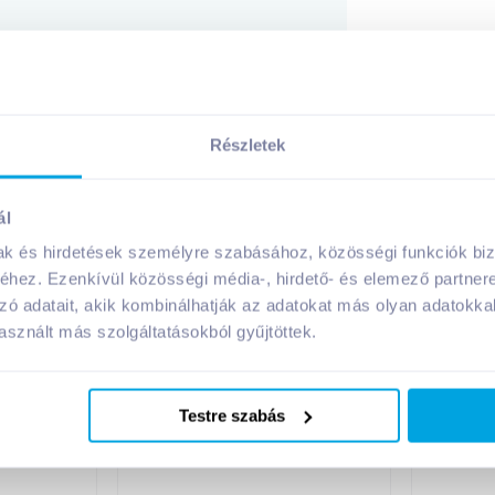
A márka további termékei
Részletek
ál
mak és hirdetések személyre szabásához, közösségi funkciók biz
hez. Ezenkívül közösségi média-, hirdető- és elemező partner
zó adatait, akik kombinálhatják az adatokat más olyan adatokka
sznált más szolgáltatásokból gyűjtöttek.
g LC5
Borítékcsomag LC6
Arch
Testre szabás
RIA 10db
öntapadó VICTORIA 25 db
320x4
IBI23
k