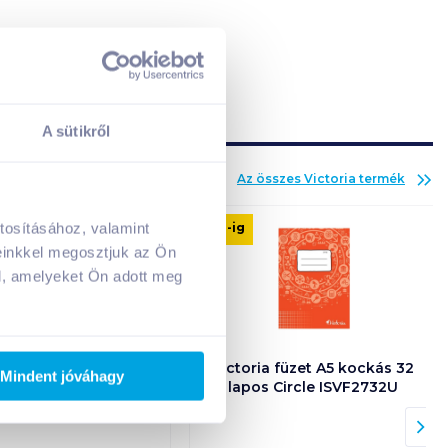
A sütikről
Az összes
Victoria
termék
09. 10
-ig
tosításához, valamint
A kosarad jelenleg üres.
einkkel megosztjuk az Ön
Adj hozzá termékeket!
l, amelyeket Ön adott meg
iválókonténer 2 db
Victoria füzet A5 kockás 32
Mindent jóváhagy
60x270mm Victoria
lapos Circle ISVF2732U
ék-fehér IDVAK