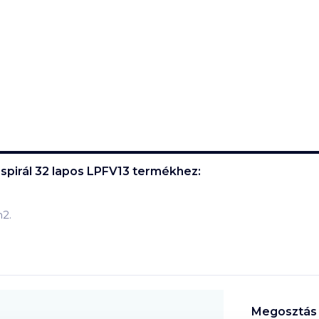
spirál 32 lapos LPFV13
termékhez:
m2.
Megosztás