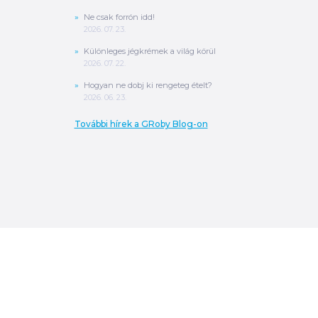
Ne csak forrón idd!
2026. 07. 23.
Különleges jégkrémek a világ körül
2026. 07. 22.
Hogyan ne dobj ki rengeteg ételt?
2026. 06. 23.
További hírek a GRoby Blog-on
0
Ft
ÖSSZESEN
A végösszeg a szállítás költségét, illetve
MPL szállítás esetén a csomagolási
költséget nem tartalmazza.
További
információ
MEGRENDELÉS