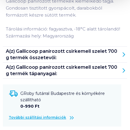
Gallicoop panírozott termékek kiemelkedő tagja.
Gondosan tisztított gyorspácolt, darabokból
formázott készre sütött termék.
Tárolási információ: fagyasztva, -18°C alatt tárolandó!
Származási hely: Magyarország
A(z)
Gallicoop panírozott csirkemell szelet 700
g
termék összetevői:
A(z)
Gallicoop panírozott csirkemell szelet 700
g
termék tápanyagai:
GRoby futárral Budapestre és környékére
szállítható
0-990 Ft
További szállítási információk