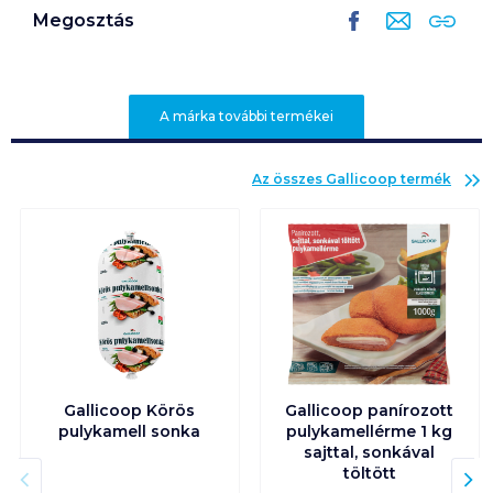
Megosztás
A márka további termékei
Az összes
Gallicoop
termék
Gallicoop Körös
Gallicoop panírozott
pulykamell sonka
pulykamellérme 1 kg
sajttal, sonkával
töltött