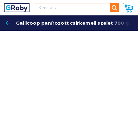
Keresés
Gallicoop panírozott csirkemell szelet 700 g
Keres