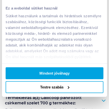
Gallicoop panírozott csirkemell szelet 700 g
Ez a weboldal sütiket használ
2 990
Ft /
db
Sütiket használunk a tartalmak és hirdetések személyre
Egységár:
4 272
Ft /
kg
szabásához, közösségi funkciók biztosításához,
Nettó eladási ár:
2 354
Ft /
db
(
27
% áfa)
valamint weboldalforgalmunk elemzéséhez. Ezenkívül
közösségi média-, hirdető- és elemező partnereinkkel
Kosárba
megosztjuk az Ön weboldalhasználatra vonatkozó
Kosárba
adatait, akik kombinálhatják az adatokat más olyan
adatokkal, amelyeket Ön adott meg számukra vagy az
Ön által használt más szolgáltatásokból gyűjtöttek.
A termék megszűnt
Mindent jóváhagy
Bevásárlólistához adom
Értesíts, ha olcsóbb!
Testre szabás
Termékleírás a(z)
Gallicoop panírozott
csirkemell szelet 700 g
termékhez: