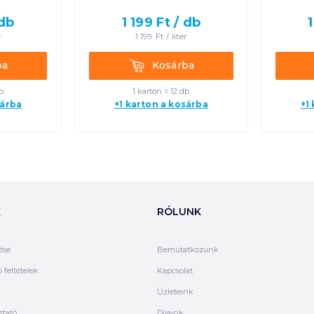
db
1 199
Ft /
db
r
1 199
Ft /
liter
Kosárba
ba
Kosárba
b
1 karton = 12 db
sárba
+1 karton a kosárba
+1
K
RÓLUNK
ése
Bemutatkozunk
 feltételek
Kapcsolat
Üzleteink
ztató
Díjaink