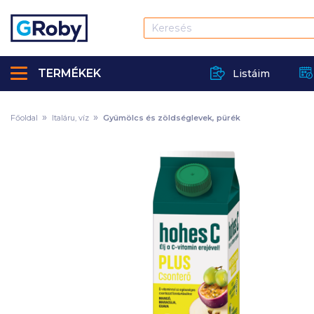
TERMÉKEK
Listáim
Főoldal
Italáru, víz
Gyümölcs és zöldséglevek, pürék