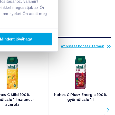
tosításához, valamint
A kosarad jelenleg üres.
einkkel megosztjuk az Ön
Adj hozzá termékeket!
l, amelyeket Ön adott meg
Mindent jóváhagy
Az összes
hohes C
termék
hes C Mild 100%
hohes C Plus+ Energia 100%
lcslé 1 l narancs-
gyümölcslé 1 l
acerola