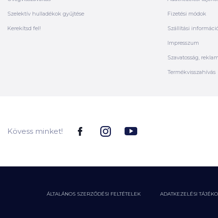
Szelektív hulladékok gyűjtése
Fizetési módok
Kerekítsd fel!
Szállítási informáci
Impresszum
Szavatosság, rekla
Termékvisszahívás
Kövess minket!
ÁLTALÁNOS SZERZŐDÉSI FELTÉTELEK
ADATKEZELÉSI TÁJÉK