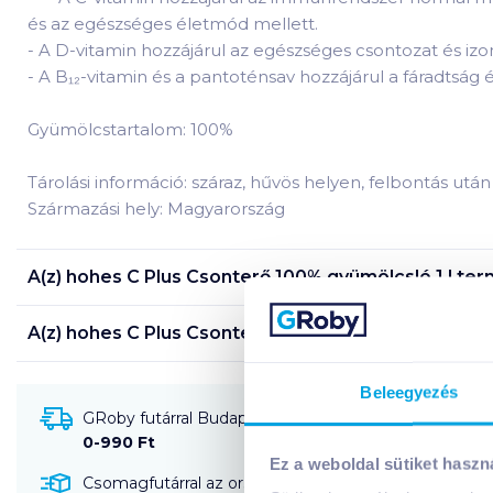
és az egészséges életmód mellett.
-
A D-vitamin hozzájárul az egészséges csontozat és iz
-
A B₁₂-vitamin és a pantoténsav hozzájárul a fáradtság 
Gyümölcstartalom: 100%
Tárolási információ: száraz, hűvös helyen, felbontás utá
Származási hely: Magyarország
A(z)
hohes C Plus Csonterő 100% gyümölcslé 1 l
term
A(z)
hohes C Plus Csonterő 100% gyümölcslé 1 l
term
Beleegyezés
GRoby futárral Budapestre és környékére szállítható
0-990 Ft
Ez a weboldal sütiket haszn
Csomagfutárral az ország egész területére szállítható