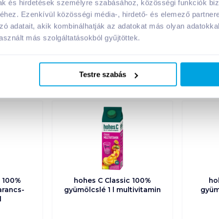
mak és hirdetések személyre szabásához, közösségi funkciók biz
hez. Ezenkívül közösségi média-, hirdető- és elemező partner
zó adatait, akik kombinálhatják az adatokat más olyan adatokka
sznált más szolgáltatásokból gyűjtöttek.
A márka további termékei
Testre szabás
c 100%
hohes C Classic 100%
ho
arancs-
gyümölcslé 1 l multivitamin
gyümö
l