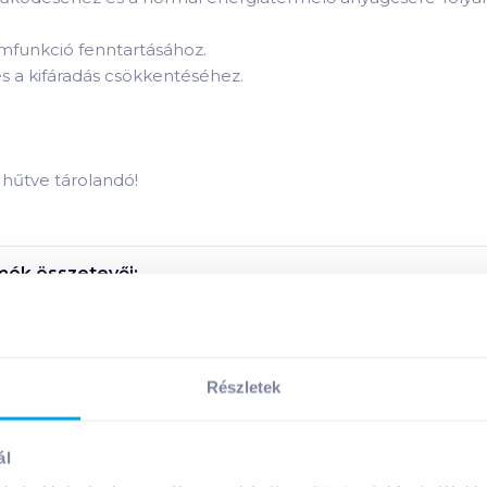
omfunkció fenntartásához.
és a kifáradás csökkentéséhez.
n hűtve tárolandó!
ék összetevői:
ék tápanyagai:
Részletek
Megosztás
ál
!