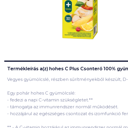
Termékleírás a(z)
hohes C Plus Csonterő 100% gyümö
Vegyes gyümölcslé, részben sűrítményekből készült, D-
Egy pohár hohes C gyümölcslé:
-
fedezi a napi C-vitamin szükségletet.
*
*
-
támogatja az immunrendszer normál működését.
-
hozzájárul az egészséges csontozat és izomfunkció fe
*
* - A C-vitamin hozzájárul az immunrendszer normál 