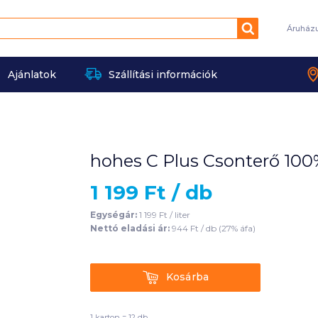
Keresés
Áruház
Ajánlatok
Szállítási információk
hohes C Plus Csonterő 100%
1 199
Ft /
db
Egységár:
1 199
Ft /
liter
Nettó eladási ár:
944
Ft /
db
(
27
% áfa)
Kosárba
Kosárba
1 karton = 12 db