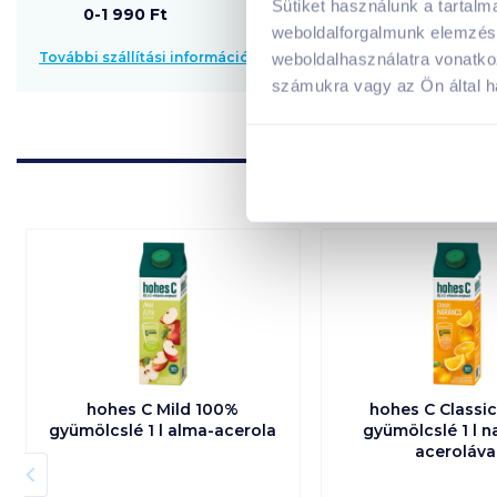
Sütiket használunk a tartal
0-1 990 Ft
weboldalforgalmunk elemzésé
További szállítási információk
weboldalhasználatra vonatko
számukra vagy az Ön által ha
hohes C Mild 100%
hohes C Classi
gyümölcslé 1 l alma-acerola
gyümölcslé 1 l n
aceroláva