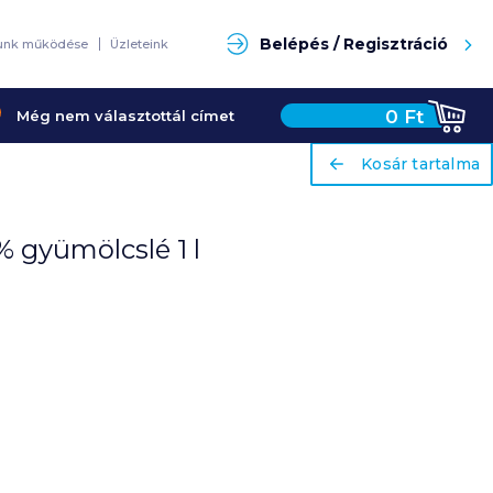
Keresés
Belépés / Regisztráció
unk működése
Üzleteink
0
Ft
Még nem választottál címet
ariaLabel
ariaLabel
Kosár tartalma
Kosár tartalma
 gyümölcslé 1 l