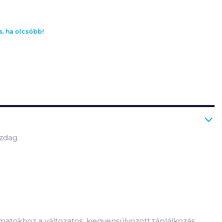
s, ha olcsóbb!
zdag.
atokhoz a változatos, kiegyensúlyozott táplálkozás