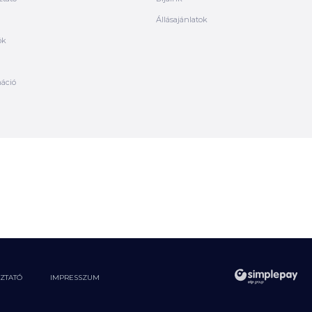
Állásajánlatok
ók
máció
OZTATÓ
IMPRESSZUM