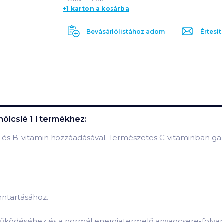
+1 karton a kosárba
Bevásárlólistához adom
Értesít
lcslé 1 l
termékhez:
 és B-vitamin hozzáadásával. Természetes C-vitaminban ga
nntartásához.
működéséhez és a normál energiatermelő anyagcsere-folyam