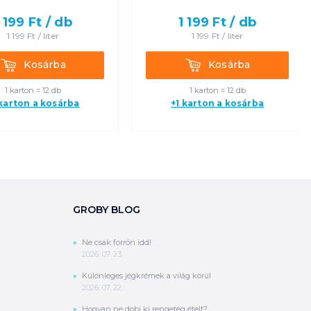
1 199
Ft /
db
1 199
Ft /
db
1 199
Ft /
liter
1 199
Ft /
liter
Kosárba
Kosárba
Kosárba
Kosárba
1 karton = 12 db
1 karton = 12 db
 karton a kosárba
+1 karton a kosárba
GROBY BLOG
Ne csak forrón idd!
2026. 07. 23.
Különleges jégkrémek a világ körül
2026. 07. 22.
Hogyan ne dobj ki rengeteg ételt?