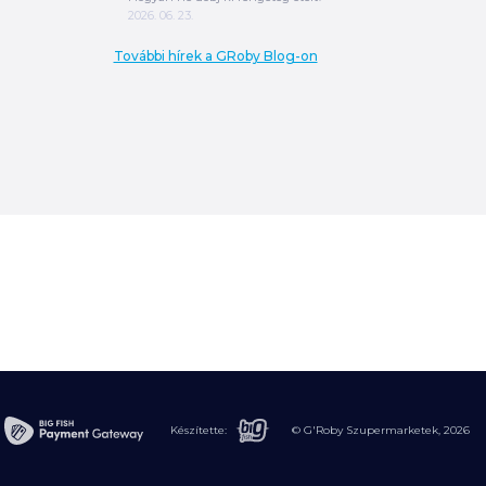
2026. 06. 23.
További hírek a GRoby Blog-on
0
Ft
ÖSSZESEN
A végösszeg a szállítás költségét, illetve
MPL szállítás esetén a csomagolási
költséget nem tartalmazza.
További
információ
Készítette:
© G'Roby Szupermarketek,
2026
MEGRENDELÉS