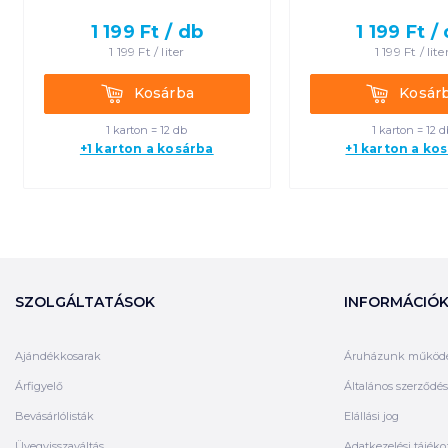
1 199
Ft /
db
1 199
Ft /
1 199
Ft /
liter
1 199
Ft /
lite
Kosárba
Kosárba
Kosárba
Kosár
1 karton = 12 db
1 karton = 12 d
+1 karton a kosárba
+1 karton a ko
SZOLGÁLTATÁSOK
INFORMÁCIÓ
Ajándékkosarak
Áruházunk működ
Árfigyelő
Általános szerződési
Bevásárlólisták
Elállási jog
Üvegvisszaváltás
Adatkezelési tájéko