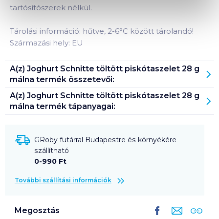
tartósítószerek nélkül.
Tárolási információ: hűtve, 2-6°C között tárolandó!
Származási hely: EU
A(z)
Joghurt Schnitte töltött piskótaszelet 28 g
málna
termék összetevői:
A(z)
Joghurt Schnitte töltött piskótaszelet 28 g
málna
termék tápanyagai:
GRoby futárral Budapestre és környékére
szállítható
0-990 Ft
További szállítási információk
Megosztás