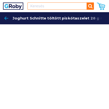
Keresés
Joghurt Schnitte töltött piskótaszelet 28 g mál
Keres