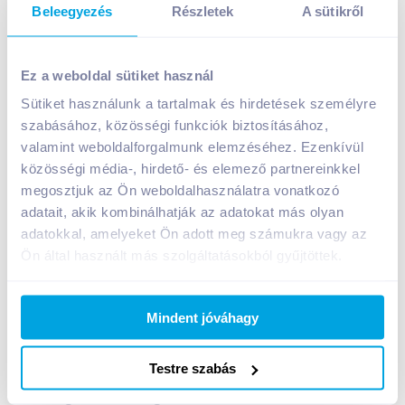
Beleegyezés
Részletek
A sütikről
Ez a weboldal sütiket használ
Sütiket használunk a tartalmak és hirdetések személyre
szabásához, közösségi funkciók biztosításához,
Joghurt Schnitte töltött piskótaszelet 28 g málna
valamint weboldalforgalmunk elemzéséhez. Ezenkívül
A termék jelenleg nem elérhető
közösségi média-, hirdető- és elemező partnereinkkel
megosztjuk az Ön weboldalhasználatra vonatkozó
adatait, akik kombinálhatják az adatokat más olyan
adatokkal, amelyeket Ön adott meg számukra vagy az
Bevásárlólistához adom
Értesíts, ha olcsóbb!
Ön által használt más szolgáltatásokból gyűjtöttek.
Termékleírás a(z)
Joghurt Schnitte töltött
Mindent jóváhagy
piskótaszelet 28 g málna
termékhez:
Joghurt-Schnitte málnás frissítő joghurtos finomság,
Testre szabás
mely mindig jól jön, ha egy kis szünetre van
szüksége. Mesterséges színezékek és