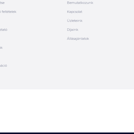
ése
Bemutatkozunk
 feltételek
Kapcsolat
Üzleteink
ztató
Díjaink
Állásajánlatok
ók
máció