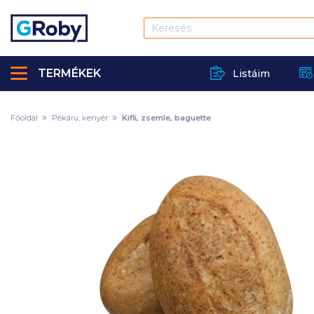
TERMÉKEK
Listáim
Főoldal
Pékáru, kenyér
Kifli, zsemle, baguette