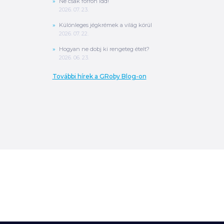
Ne csak forrón idd!
2026. 07. 23.
Különleges jégkrémek a világ körül
2026. 07. 22.
Hogyan ne dobj ki rengeteg ételt?
2026. 06. 23.
További hírek a GRoby Blog-on
0
Ft
ÖSSZESEN
A végösszeg a szállítás költségét, illetve
MPL szállítás esetén a csomagolási
költséget nem tartalmazza.
További