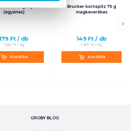
er kifli 90 g sajtos
Brucker kornspitz 75 g
(egyenes)
magkeverékes
179
Ft /
db
149
Ft /
db
1 989
Ft /
kg
1 987
Ft /
kg
Kosárba
Kosárba
Kosárba
Kosárba
GROBY BLOG