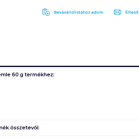
Bevásárlólistához adom
Értesít
emle 60 g
termékhez:
ék összetevői: