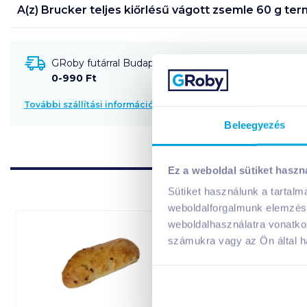
A(z)
Brucker teljes kiőrlésű vágott zsemle 60 g
term
GRoby futárral Budapestre és környékére szállítható
0-990 Ft
További szállítási információk
Beleegyezés
Ez a weboldal sütiket haszn
Sütiket használunk a tartal
weboldalforgalmunk elemzésé
weboldalhasználatra vonatko
számukra vagy az Ön által ha