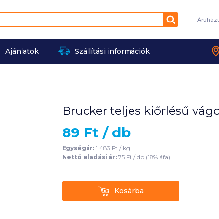
Keresés
Áruház
Ajánlatok
Szállítási információk
Brucker teljes kiőrlésű vág
89
Ft /
db
Egységár:
1 483
Ft /
kg
Nettó eladási ár:
75
Ft /
db
(
18
% áfa)
Kosárba
Kosárba