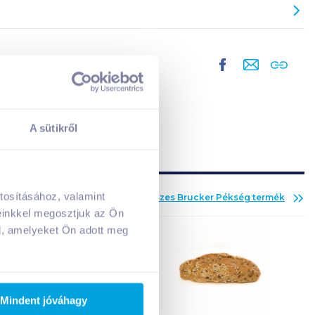
A sütikről
tosításához, valamint
Az összes
Brucker Pékség
termék
A kosarad jelenleg üres.
einkkel megosztjuk az Ön
Adj hozzá termékeket!
l, amelyeket Ön adott meg
Mindent jóváhagy