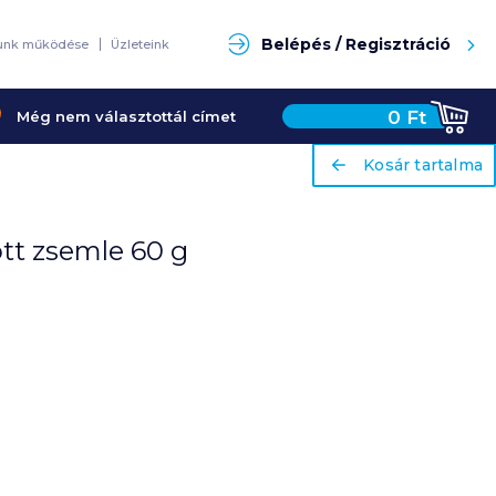
Keresés
Belépés / Regisztráció
unk működése
Üzleteink
0
Ft
Még nem választottál címet
ariaLabel
ariaLabel
Kosár tartalma
Kosár tartalma
ott zsemle 60 g