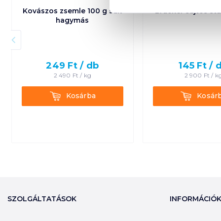
Kovászos zsemle 100 g sült
Brucker sajtos sta
hagymás
249
Ft /
db
145
Ft /
2 490
Ft /
kg
2 900
Ft /
k
Kosárba
Kosárba
Kosárba
Kosár
SZOLGÁLTATÁSOK
INFORMÁCIÓ