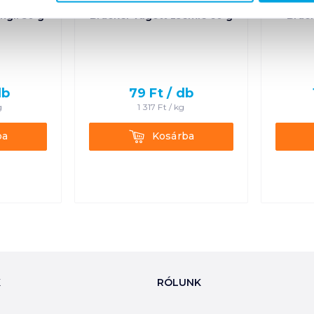
ngli 50 g
Brucker vágott zsemle 60 g
Bruck
db
79
Ft /
db
g
1 317
Ft /
kg
Kosárba
ba
Kosárba
K
RÓLUNK