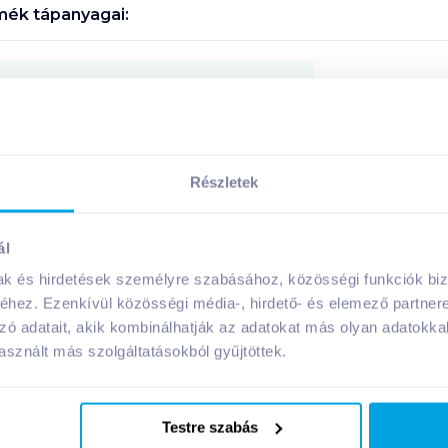
ék tápanyagai:
Megosztás
Részletek
A márka további termékei
ál
mak és hirdetések személyre szabásához, közösségi funkciók biz
hez. Ezenkívül közösségi média-, hirdető- és elemező partner
zó adatait, akik kombinálhatják az adatokat más olyan adatokka
sznált más szolgáltatásokból gyűjtöttek.
Testre szabás