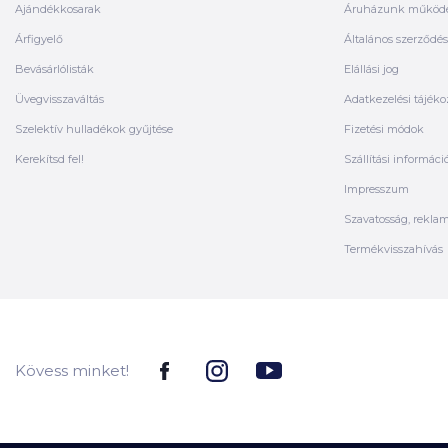
Ajándékkosarak
Áruházunk működ
Árfigyelő
Általános szerződési
Bevásárlólisták
Elállási jog
Üvegvisszaváltás
Adatkezelési tájéko
Szelektív hulladékok gyűjtése
Fizetési módok
Kerekítsd fel!
Szállítási informáci
Impresszum
Szavatosság, rekla
Termékvisszahívás
Kövess minket!