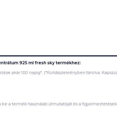
entrátum 925 ml fresh sky
termékhez:
 érzése akár 100 napig
*
. (
*
Ruhásszekrényben tárolva. Kapszula
sa be a termék használati útmutatóját és a figyelmeztetések