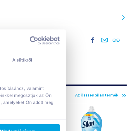
A sütikről
tosításához, valamint
A kosarad jelenleg üres.
einkkel megosztjuk az Ön
Az összes
Silan
termék
Adj hozzá termékeket!
l, amelyeket Ön adott meg