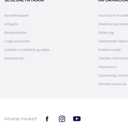
Ajándékkosarak
Áruházunk működ
Árfigyelő
Általános szerződési
Bevásárlólisták
Elállási jog
Üvegvisszaváltás
Adatkezelési tájéko
Szelektív hulladékok gyűjtése
Fizetési módok
Kerekítsd fel!
Szállítási informáci
Impresszum
Szavatosság, rekla
Termékvisszahívás
Kövess minket!