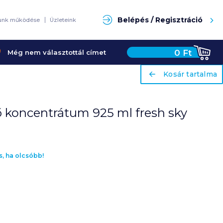
Keresés
Belépés / Regisztráció
unk működése
Üzleteink
0
Ft
Még nem választottál címet
ariaLabel
ariaLabel
Kosár tartalma
Kosár tartalma
ő koncentrátum 925 ml fresh sky
s, ha olcsóbb!