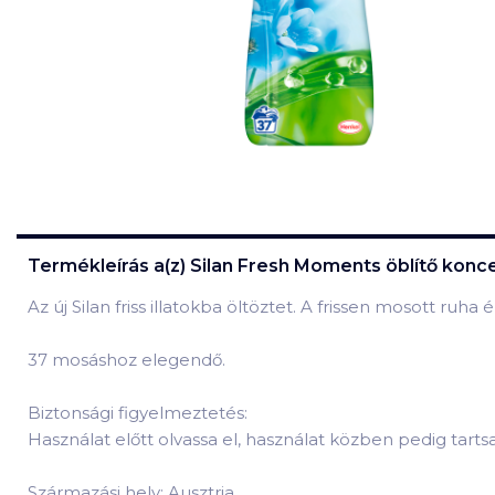
Termékleírás a(z)
Silan Fresh Moments öblítő konc
Az új Silan friss illatokba öltöztet. A frissen mosott ruha
37 mosáshoz elegendő.
Biztonsági figyelmeztetés:
Használat előtt olvassa el, használat közben pedig tart
Származási hely: Ausztria