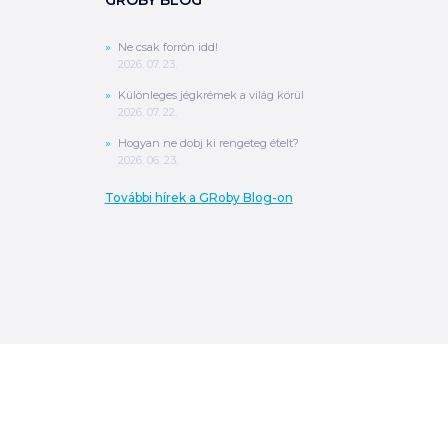
Ne csak forrón idd!
2026. 07. 23.
Különleges jégkrémek a világ körül
2026. 07. 22.
Hogyan ne dobj ki rengeteg ételt?
2026. 06. 23.
További hírek a GRoby Blog-on
0
Ft
ÖSSZESEN