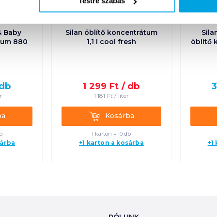
Testre szabás
 & Baby
Silan öblítő koncentrátum
Sila
átum 880
1,1 l cool fresh
öblítő 
db
1 299
Ft /
db
3
r
1 181
Ft /
liter
Kosárba
ba
Kosárba
b
1 karton = 10 db
sárba
+1 karton a kosárba
+1
K
RÓLUNK