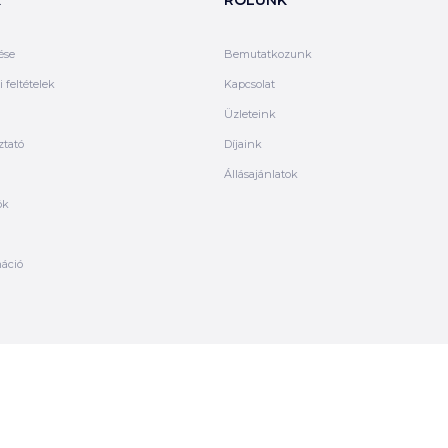
ése
Bemutatkozunk
 feltételek
Kapcsolat
Üzleteink
ztató
Díjaink
Állásajánlatok
ók
máció