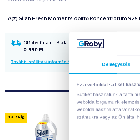
A(z)
Silan Fresh Moments öblítő koncentrátum 925 
GRoby futárral Budapestre és környékére szállítható
0-990 Ft
További szállítási információk
Beleegyezés
Ez a weboldal sütiket haszn
Sütiket használunk a tartal
weboldalforgalmunk elemzésé
weboldalhasználatra vonatko
számukra vagy az Ön által ha
08. 31
-ig