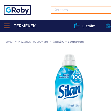
TERMÉKEK
Listáim
Főoldal
Háztartási- és vegyiáru
Öblítők, mosóparfüm