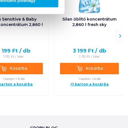
Mindent jóváhagy
n Sensitive & Baby
Silan öblítő koncentrátum
koncentrátum 2,860 l
2,860 l fresh sky
 199
Ft /
db
3 199
Ft /
db
1 119
Ft /
liter
1 119
Ft /
liter
Kosárba
Kosárba
Kosárba
Kosárba
1 karton = 6 db
1 karton = 6 db
 karton a kosárba
+1 karton a kosárba
GROBY BLOG