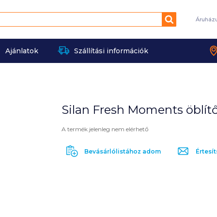
Keresés
Áruház
Ajánlatok
Szállítási információk
Silan Fresh Moments öblít
A termék jelenleg nem elérhető
Bevásárlólistához adom
Értesít