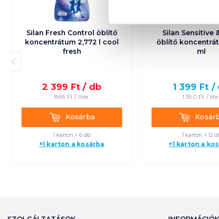
Silan Fresh Control öblítő
Silan Sensitive
koncentrátum 2,772 l cool
öblítő koncentr
fresh
ml
2 399
Ft /
db
1 399
Ft /
866
Ft /
liter
1 590
Ft /
lite
Kosárba
Kosárba
Kosárba
Kosár
1 karton = 6 db
1 karton = 12 d
+1 karton a kosárba
+1 karton a ko
SZOLGÁLTATÁSOK
INFORMÁCIÓ