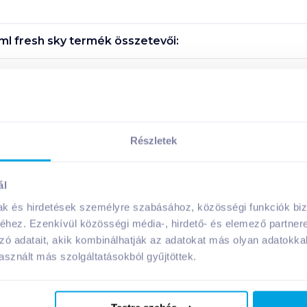
ml fresh sky
termék összetevői:
Megosztás
Részletek
A márka további termékei
ál
mak és hirdetések személyre szabásához, közösségi funkciók biz
hez. Ezenkívül közösségi média-, hirdető- és elemező partner
zó adatait, akik kombinálhatják az adatokat más olyan adatokka
sznált más szolgáltatásokból gyűjtöttek.
08. 31
-ig