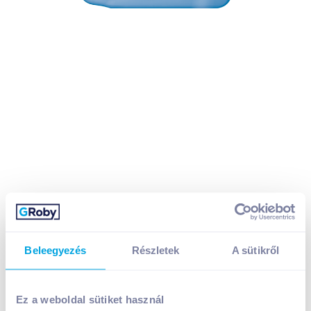
Beleegyezés
Részletek
A sütikről
Silan Fresh Sky öblítő koncentrátum 2,775 l
Ez a weboldal sütiket használ