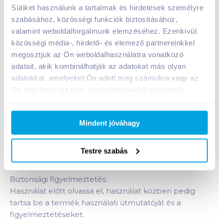
A termék jelenleg nem elérhető
Sütiket használunk a tartalmak és hirdetések személyre
szabásához, közösségi funkciók biztosításához,
valamint weboldalforgalmunk elemzéséhez. Ezenkívül
közösségi média-, hirdető- és elemező partnereinkkel
Bevásárlólistához adom
Értesíts, ha olcsóbb!
megosztjuk az Ön weboldalhasználatra vonatkozó
adatait, akik kombinálhatják az adatokat más olyan
adatokkal, amelyeket Ön adott meg számukra vagy az
Termékleírás a(z)
Silan Fresh Sky öblítő
Ön által használt más szolgáltatásokból gyűjtöttek.
koncentrátum 2,775 l
termékhez:
Az új Silan friss illatokba öltöztet. A frissen mosott
ruha érzése akár 100 napig
*
.
Mindent jóváhagy
(
*
Ruhásszekrényben tárolva. Kapszula hatás.)
Testre szabás
111 mosáshoz elegendő.
Biztonsági figyelmeztetés:
Használat előtt olvassa el, használat közben pedig
tartsa be a termék használati útmutatóját és a
figyelmeztetéseket.