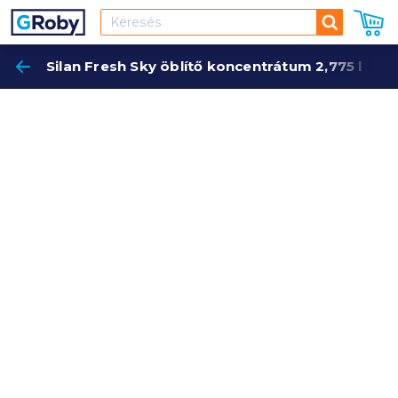
Keresés
Silan Fresh Sky öblítő koncentrátum 2,775 l
Keres