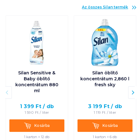
Az összes
Silan
termék
Silan Sensitive &
Silan öblítő
Baby öblítő
koncentrátum 2,860 l
koncentrátum 880
fresh sky
ml
1 399
Ft /
db
3 199
Ft /
db
1 590
Ft /
liter
1 119
Ft /
liter
Kosárba
Kosárba
Kosárba
Kosárba
1 karton = 12 db
1 karton = 6 db