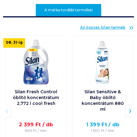
A márka további termékei
Az összes
Silan
termék
08. 31
-ig
Silan Fresh Control
Silan Sensitive &
öblítő koncentrátum
Baby öblítő
2,772 l cool fresh
koncentrátum 880
ml
2 399
Ft /
db
1 399
Ft /
db
866
Ft /
liter
1 590
Ft /
liter