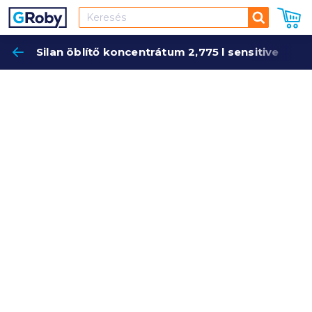
Keresés
Silan öblítő koncentrátum 2,775 l sensitive
Keres