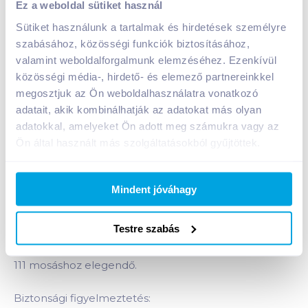
Ez a weboldal sütiket használ
A termék jelenleg nem elérhető
Sütiket használunk a tartalmak és hirdetések személyre
szabásához, közösségi funkciók biztosításához,
valamint weboldalforgalmunk elemzéséhez. Ezenkívül
közösségi média-, hirdető- és elemező partnereinkkel
Bevásárlólistához adom
Értesíts, ha olcsóbb!
megosztjuk az Ön weboldalhasználatra vonatkozó
adatait, akik kombinálhatják az adatokat más olyan
adatokkal, amelyeket Ön adott meg számukra vagy az
Termékleírás a(z)
Silan öblítő koncentrátum
Ön által használt más szolgáltatásokból gyűjtöttek.
2,775 l sensitive
termékhez:
Kifinomult illat, gyengéd és enyhítő - bőrgyógyászok
által tesztelt és megfelelő még az érzékeny és akár
Mindent jóváhagy
az allergiás bőr számára is. A Silan Sensitive kellemes
illatával biztosítja a törődést még a legérzékenyebb
Testre szabás
bőrűeknek is családjában.
111 mosáshoz elegendő.
Biztonsági figyelmeztetés: