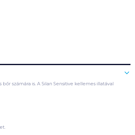
bőr számára is. A Silan Sensitive kellemes illatával
et.