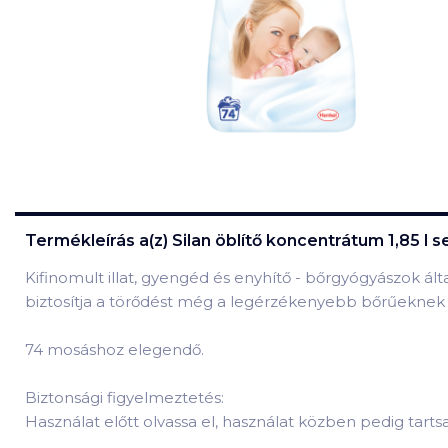
Termékleírás a(z)
Silan öblítő koncentrátum 1,85 l s
Kifinomult illat, gyengéd és enyhítő - bőrgyógyászok álta
biztosítja a törődést még a legérzékenyebb bőrűeknek i
74 mosáshoz elegendő.
Biztonsági figyelmeztetés:
Használat előtt olvassa el, használat közben pedig tart