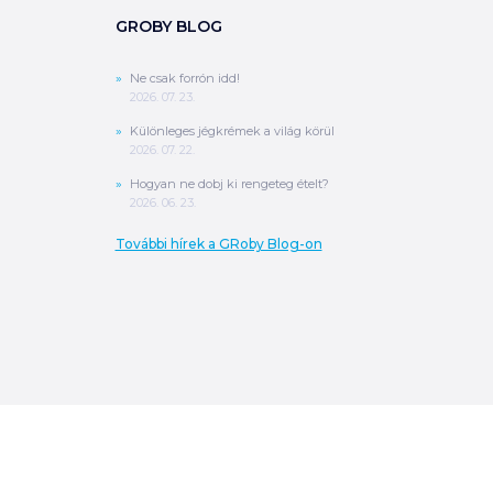
GROBY BLOG
Ne csak forrón idd!
2026. 07. 23.
Különleges jégkrémek a világ körül
2026. 07. 22.
Hogyan ne dobj ki rengeteg ételt?
2026. 06. 23.
További hírek a GRoby Blog-on
0
Ft
ÖSSZESEN