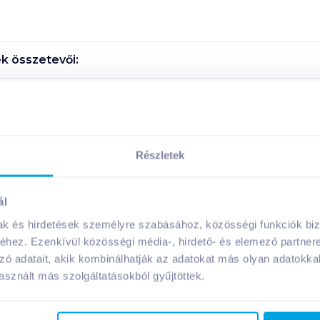
k összetevői:
Megosztás
Részletek
ál
A márka további termékei
mak és hirdetések személyre szabásához, közösségi funkciók biz
hez. Ezenkívül közösségi média-, hirdető- és elemező partner
zó adatait, akik kombinálhatják az adatokat más olyan adatokka
sznált más szolgáltatásokból gyűjtöttek.
08. 31
-ig