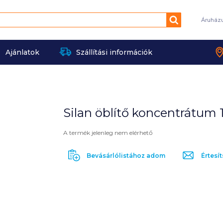
Keresés
Áruház
Ajánlatok
Szállítási információk
Silan öblítő koncentrátum 1,
A termék jelenleg nem elérhető
Bevásárlólistához adom
Értesít