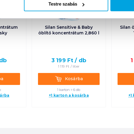
Testre szabás
entrátum
Silan Sensitive & Baby
Silan 
 sky
öblítő koncentrátum 2,860 l
db
3 199
Ft /
db
1
r
1 119
Ft /
liter
Kosárba
ba
Kosárba
b
1 karton = 6 db
sárba
+1 karton a kosárba
+1