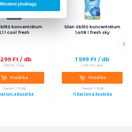
Mindent jóváhagy
öblítő koncentrátum
Silan öblítő koncentrátum
1,1 l cool fresh
1,408 l fresh sky
 299
Ft /
db
1 599
Ft /
db
1 181
Ft /
liter
1 136
Ft /
liter
Kosárba
Kosárba
Kosárba
Kosárba
1 karton = 10 db
1 karton = 8 db
 karton a kosárba
+1 karton a kosárba