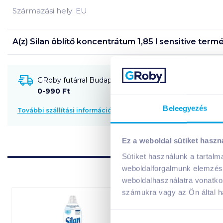
Származási hely: EU
A(z)
Silan öblítő koncentrátum 1,85 l sensitive
termé
GRoby futárral Budapestre és környékére szállítható
0-990 Ft
Beleegyezés
További szállítási információk
Ez a weboldal sütiket haszn
Sütiket használunk a tartal
weboldalforgalmunk elemzésé
weboldalhasználatra vonatko
számukra vagy az Ön által ha