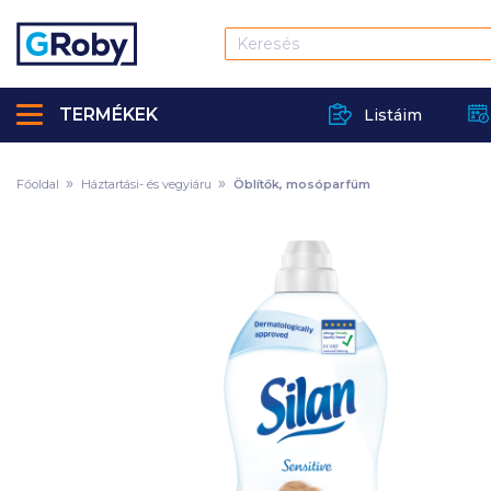
TERMÉKEK
Listáim
Főoldal
Háztartási- és vegyiáru
Öblítők, mosóparfüm