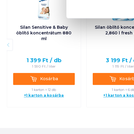
Silan Sensitive & Baby
Silan öblítő konc
öblítő koncentrátum 880
2,860 l fresh
ml
1 399
Ft /
db
3 199
Ft /
1 590
Ft /
liter
1 119
Ft /
lite
Kosárba
Kosárba
Kosárba
Kosár
1 karton = 12 db
1 karton = 6 d
+1 karton a kosárba
+1 karton a ko