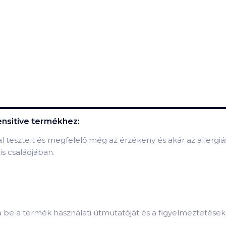
ensitive
termékhez:
l tesztelt és megfelelő még az érzékeny és akár az allergiás 
s családjában.
sa be a termék használati útmutatóját és a figyelmeztetések