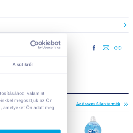
A sütikről
tosításához, valamint
A kosarad jelenleg üres.
einkkel megosztjuk az Ön
Az összes
Silan
termék
Adj hozzá termékeket!
l, amelyeket Ön adott meg