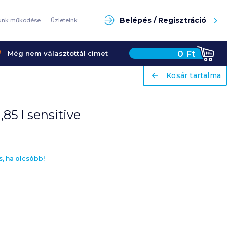
Keresés
Belépés / Regisztráció
unk működése
Üzleteink
0
Ft
Még nem választottál címet
ariaLabel
ariaLabel
Kosár tartalma
Kosár tartalma
85 l sensitive
s, ha olcsóbb!