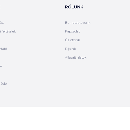
K
RÓLUNK
ése
Bemutatkozunk
 feltételek
Kapcsolat
Üzleteink
ztató
Díjaink
Állásajánlatok
ók
máció