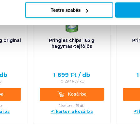
Testre szabás
g original
Pringles chips 165 g
Pri
hagymás-tejfölös
db
1 699
Ft /
db
1
g
10 297
Ft /
kg
Kosárba
ba
Kosárba
b
1 karton = 19 db
sárba
+1 karton a kosárba
+1