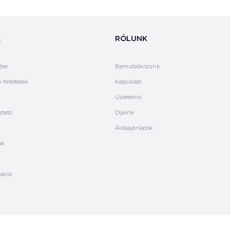
K
RÓLUNK
ése
Bemutatkozunk
 feltételek
Kapcsolat
Üzleteink
ztató
Díjaink
Állásajánlatok
ók
máció