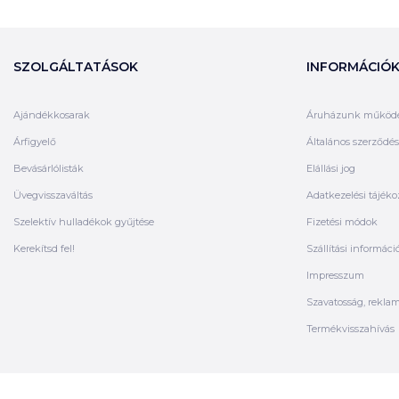
SZOLGÁLTATÁSOK
INFORMÁCIÓ
Ajándékkosarak
Áruházunk működ
Árfigyelő
Általános szerződési
Bevásárlólisták
Elállási jog
Üvegvisszaváltás
Adatkezelési tájéko
Szelektív hulladékok gyűjtése
Fizetési módok
Kerekítsd fel!
Szállítási informáci
Impresszum
Szavatosság, rekla
Termékvisszahívás