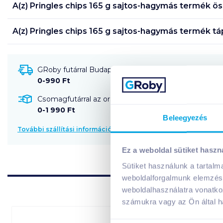
A(z)
Pringles chips 165 g sajtos-hagymás
termék ös
A(z)
Pringles chips 165 g sajtos-hagymás
termék tá
GRoby futárral Budapestre és környékére szállítható
0-990 Ft
Csomagfutárral az ország egész területére szállítható
0-1 990 Ft
Beleegyezés
További szállítási információk
Ez a weboldal sütiket haszn
Sütiket használunk a tartal
weboldalforgalmunk elemzésé
weboldalhasználatra vonatko
számukra vagy az Ön által ha