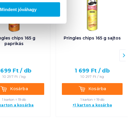
Mindent jóváhagy
ngles chips 165 g
Pringles chips 165 g sajtos
paprikás
 699
Ft /
db
1 699
Ft /
db
10 297
Ft /
kg
10 297
Ft /
kg
Kosárba
Kosárba
Kosárba
Kosárba
1 karton = 19 db
1 karton = 19 db
 karton a kosárba
+1 karton a kosárba