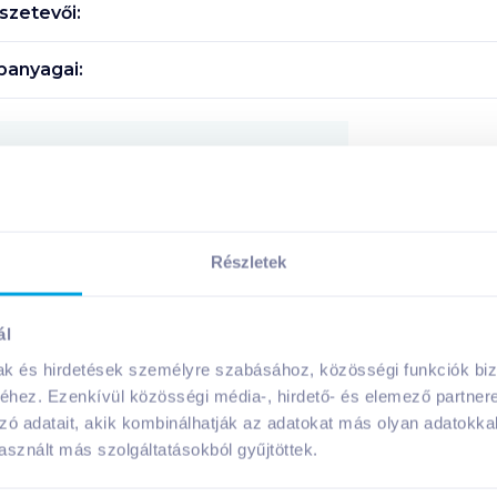
szetevői:
panyagai:
Megosztás
!
Részletek
ál
A márka további termékei
mak és hirdetések személyre szabásához, közösségi funkciók biz
hez. Ezenkívül közösségi média-, hirdető- és elemező partner
zó adatait, akik kombinálhatják az adatokat más olyan adatokka
sznált más szolgáltatásokból gyűjtöttek.