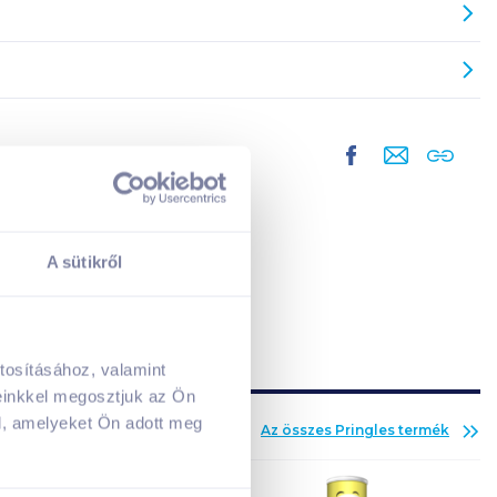
A sütikről
tosításához, valamint
A kosarad jelenleg üres.
einkkel megosztjuk az Ön
Adj hozzá termékeket!
l, amelyeket Ön adott meg
Az összes
Pringles
termék