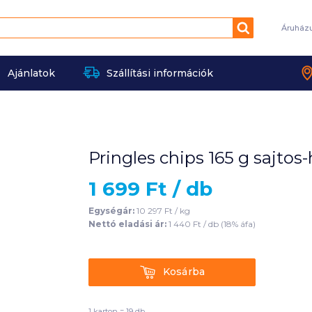
Keresés
Áruház
Ajánlatok
Szállítási információk
Pringles chips 165 g sajto
1 699
Ft /
db
Egységár:
10 297
Ft /
kg
Nettó eladási ár:
1 440
Ft /
db
(
18
% áfa)
Kosárba
Kosárba
1 karton = 19 db