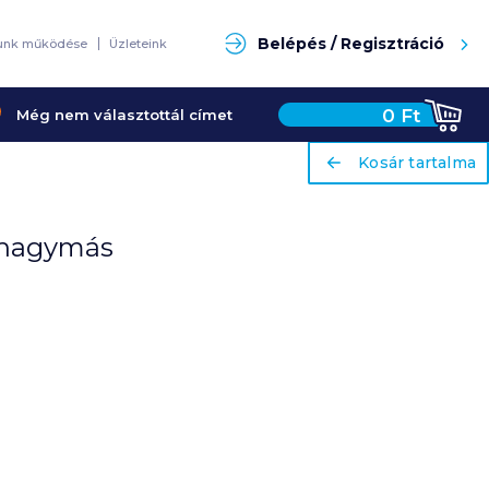
Keresés
Belépés / Regisztráció
unk működése
Üzleteink
0
Ft
Még nem választottál címet
ariaLabel
ariaLabel
Kosár tartalma
Kosár tartalma
s-hagymás