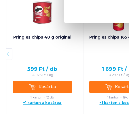
Pringles chips 40 g original
Pringles chips 165 
599
Ft /
db
1 699
Ft /
14 975
Ft /
kg
10 297
Ft /
k
Kosárba
Kosárba
Kosárba
Kosár
1 karton = 12 db
1 karton = 19 d
+1 karton a kosárba
+1 karton a ko