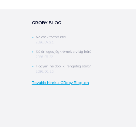
GROBY BLOG
Ne csak forrón idd!
2026. 07. 23.
Különleges jégkrémek a világ körül
2026. 07. 22.
Hogyan ne dobj ki rengeteg ételt?
2026. 06. 23.
További hírek a GRoby Blog-on