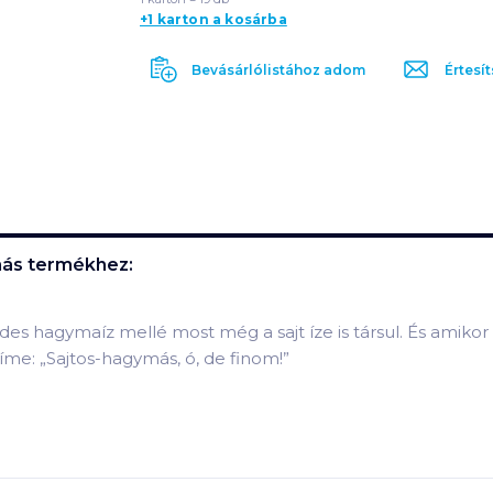
+1 karton a kosárba
Bevásárlólistához adom
Értesít
más
termékhez:
des hagymaíz mellé most még a sajt íze is társul. És amikor
íme: „Sajtos-hagymás, ó, de finom!”