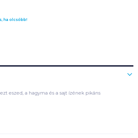
s, ha olcsóbb!
 ezt eszed, a hagyma és a sajt ízének pikáns