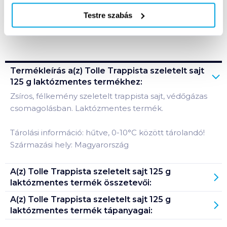
Testre szabás
Bevásárlólistához adom
Értesíts, ha olcsóbb!
Termékleírás a(z)
Tolle Trappista szeletelt sajt
125 g laktózmentes
termékhez:
Zsíros, félkemény szeletelt trappista sajt, védőgázas
csomagolásban. Laktózmentes termék.
Tárolási információ: hűtve, 0-10°C között tárolandó!
Származási hely: Magyarország
A(z)
Tolle Trappista szeletelt sajt 125 g
laktózmentes
termék összetevői:
A(z)
Tolle Trappista szeletelt sajt 125 g
laktózmentes
termék tápanyagai: