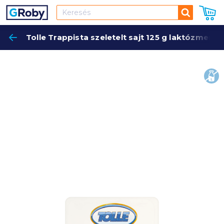
Keresés
Tolle Trappista szeletelt sajt 125 g laktózmente
Keres
lakt