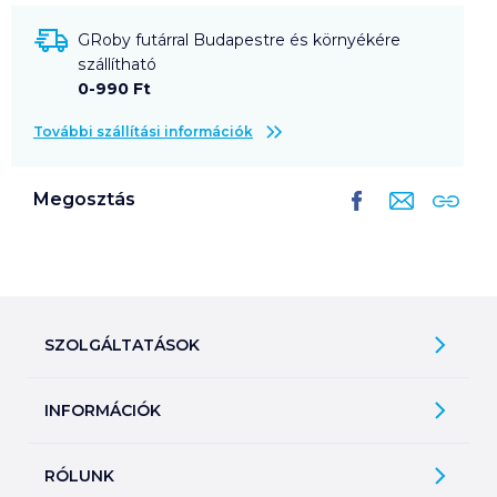
GRoby futárral Budapestre és környékére
szállítható
0-990 Ft
További szállítási információk
Megosztás
SZOLGÁLTATÁSOK
Ajándékkosarak
INFORMÁCIÓK
Árfigyelő
Áruházunk működése
Bevásárlólisták
RÓLUNK
Általános szerződési feltételek
Üvegvisszaváltás