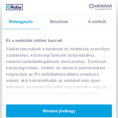
Beleegyezés
Részletek
A sütikről
Ez a weboldal sütiket használ
Sütiket használunk a tartalmak és hirdetések személyre
Tolle Trappista szeletelt sajt 125 g laktózmentes
szabásához, közösségi funkciók biztosításához,
valamint weboldalforgalmunk elemzéséhez. Ezenkívül
1 099
Ft /
db
közösségi média-, hirdető- és elemező partnereinkkel
Egységár:
8 792
Ft /
kg
megosztjuk az Ön weboldalhasználatra vonatkozó
Nettó eladási ár:
931
Ft /
db
(
18
% áfa)
adatait, akik kombinálhatják az adatokat más olyan
adatokkal, amelyeket Ön adott meg számukra vagy az
Kosárba
Kosárba
Ön által használt más szolgáltatásokból gyűjtöttek.
Mindent jóváhagy
A termék jelenleg nem elérhető