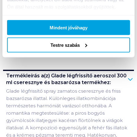
Kosárba
Kosárba
Ön által használt más szolgáltatásokból gyűjtöttek.
1 karton = 12 db
+1 karton a kosárba
Mindent jóváhagy
Testre szabás
Bevásárlólistához adom
Értesíts, ha olcsóbb!
Termékleírás a(z)
Glade légfrissítő aeroszol 300
ml cseresznye és bazsarózsa
termékhez:
Glade légfrissítő spray zamatos cseresznye és friss
bazsarózsa illattal. Különleges illatkombinációja
természetes harmóniát varázsol otthonába. A
romantika megtestesülése: a piros bogyós
gyümölcsök illatjegyei kacéran flörtölnek a virágok
illatával. A kompozíció egyensúlyát a fehér fás illatok
és a krémes pézsma teremti meg. Hatékonyan,