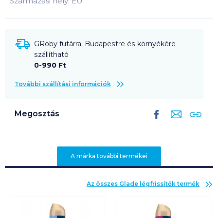
Származási hely: EU
GRoby futárral Budapestre és környékére
szállítható
0-990 Ft
További szállítási információk
Megosztás
A márka további termékei
Az összes
Glade légfrissítők
termék