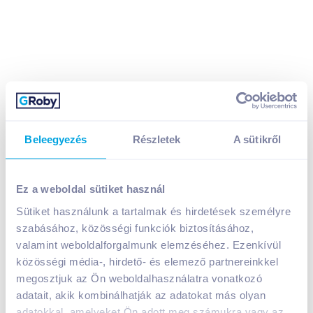
Beleegyezés
Részletek
A sütikről
Ez a weboldal sütiket használ
Glade légfrissítő aeroszol 300 ml cseresznye és
Sütiket használunk a tartalmak és hirdetések személyre
bazsarózsa
szabásához, közösségi funkciók biztosításához,
1 199
Ft /
db
valamint weboldalforgalmunk elemzéséhez. Ezenkívül
Egységár:
3 997
Ft /
liter
közösségi média-, hirdető- és elemező partnereinkkel
Nettó eladási ár:
944
Ft /
db
(
27
% áfa)
megosztjuk az Ön weboldalhasználatra vonatkozó
adatait, akik kombinálhatják az adatokat más olyan
adatokkal, amelyeket Ön adott meg számukra vagy az