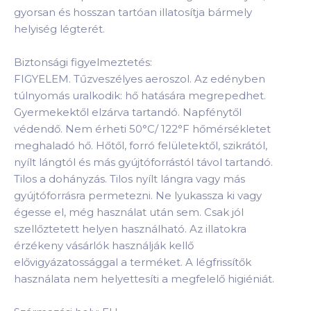
gyorsan és hosszan tartóan illatosítja bármely
helyiség légterét.
Biztonsági figyelmeztetés:
FIGYELEM. Tűzveszélyes aeroszol. Az edényben
túlnyomás uralkodik: hő hatására megrepedhet.
Gyermekektől elzárva tartandó. Napfénytől
védendő. Nem érheti 50°C/ 122°F hőmérsékletet
meghaladó hő. Hőtől, forró felületektől, szikrától,
nyílt lángtól és más gyújtóforrástól távol tartandó.
Tilos a dohányzás. Tilos nyílt lángra vagy más
gyújtóforrásra permetezni. Ne lyukassza ki vagy
égesse el, még használat után sem. Csak jól
szellőztetett helyen használható. Az illatokra
érzékeny vásárlók használják kellő
elővigyázatossággal a terméket. A légfrissítők
használata nem helyettesíti a megfelelő higiéniát.