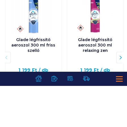
Glade légfrissítő
Glade légfrissítő
aeroszol 300 ml friss
aeroszol 300 ml
szellő
relaxing zen
1 199
Ft /
db
1 199
Ft /
db
3 997
Ft /
liter
3 997
Ft /
liter
Kosárba
Kosárba
Kosárba
Kosárba
1 karton = 12 db
1 karton = 12 db
+1 karton a kosárba
+1 karton a kosárba