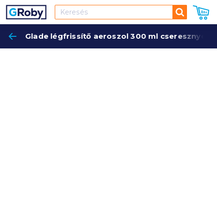
Keresés
Glade légfrissítő aeroszol 300 ml cseresznye é
Keres