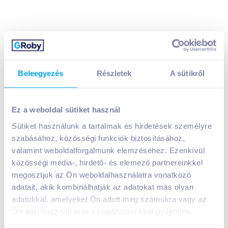
Beleegyezés
Részletek
A sütikről
Ez a weboldal sütiket használ
Sütiket használunk a tartalmak és hirdetések személyre
Steenland Nr.1 holland tejcsokoládé érme 23 g
szabásához, közösségi funkciók biztosításához,
nyakba akasztható szalaggal
valamint weboldalforgalmunk elemzéséhez. Ezenkívül
A termék jelenleg nem elérhető
közösségi média-, hirdető- és elemező partnereinkkel
megosztjuk az Ön weboldalhasználatra vonatkozó
adatait, akik kombinálhatják az adatokat más olyan
Bevásárlólistához adom
Értesíts, ha olcsóbb!
adatokkal, amelyeket Ön adott meg számukra vagy az
Ön által használt más szolgáltatásokból gyűjtöttek.