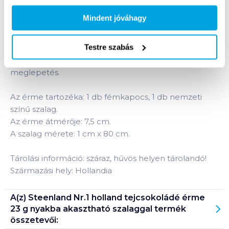
Termékleírás a(z)
Steenland Nr.1 holland
Mindent jóváhagy
tejcsokoládé érme 23 g nyakba akasztható
szalaggal
termékhez:
Testre szabás
Steenland Nr.1 nyakba akasztható, holland
tejcsokoládé érme. Igazi kitüntetés ez a
meglepetés.
Az érme tartozéka: 1 db fémkapocs, 1 db nemzeti
színű szalag.
Az érme átmérője: 7,5 cm.
A szalag mérete: 1 cm x 80 cm.
Tárolási információ: száraz, hűvös helyen tárolandó!
Származási hely: Hollandia
A(z)
Steenland Nr.1 holland tejcsokoládé érme
23 g nyakba akasztható szalaggal
termék
összetevői: