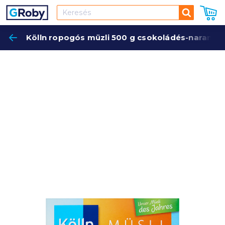
Keresés
Kölln ropogós müzli 500 g csokoládés-narancs
Keres