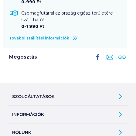
0-990 Ft
Csomagfutárral az ország egész területére
szállítható!
0-1 990 Ft
További szállítási információk
Megosztás
SZOLGÁLTATÁSOK
Ajándékkosarak
INFORMÁCIÓK
Árfigyelő
Áruházunk működése
Bevásárlólisták
RÓLUNK
Általános szerződési feltételek
Üvegvisszaváltás