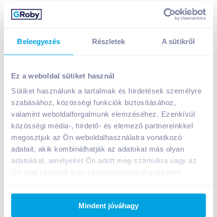
Beleegyezés
Részletek
A sütikről
Ez a weboldal sütiket használ
Sütiket használunk a tartalmak és hirdetések személyre
Kölln ropogós müzli 500 g csokoládés-narancsos
szabásához, közösségi funkciók biztosításához,
valamint weboldalforgalmunk elemzéséhez. Ezenkívül
A termék jelenleg nem elérhető
közösségi média-, hirdető- és elemező partnereinkkel
megosztjuk az Ön weboldalhasználatra vonatkozó
adatait, akik kombinálhatják az adatokat más olyan
Bevásárlólistához adom
Értesíts, ha olcsóbb!
adatokkal, amelyeket Ön adott meg számukra vagy az
Ön által használt más szolgáltatásokból gyűjtöttek.
Termékleírás a(z)
Kölln ropogós müzli 500 g
csokoládés-narancsos
termékhez:
Mindent jóváhagy