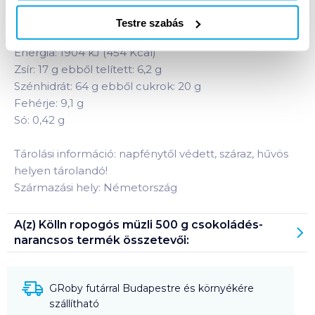
Kölln müzli csokoládéval és szárított naranccsal.
Testre szabás
Átlagos tápérték 100 g termékben:
Energia: 1904 kJ (454 Kcal)
Zsír: 17 g ebből telített: 6,2 g
Szénhidrát: 64 g ebből cukrok: 20 g
Fehérje: 9,1 g
Só: 0,42 g
Tárolási információ: napfénytől védett, száraz, hűvös
helyen tárolandó!
Származási hely: Németország
A(z)
Kölln ropogós müzli 500 g csokoládés-
narancsos
termék összetevői:
GRoby futárral Budapestre és környékére
szállítható