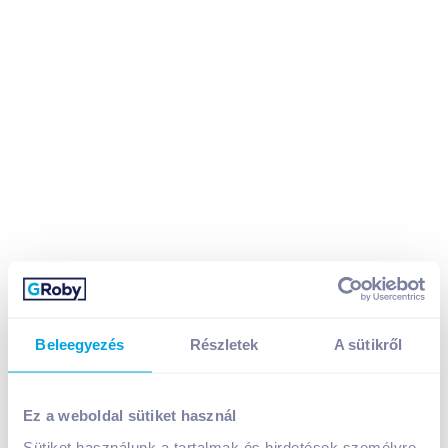
Beleegyezés
Részletek
A sütikről
Boci tejcsokoládé 90 g tarka
Ez a weboldal sütiket használ
Sütiket használunk a tartalmak és hirdetések személyre
A termék megszűnt