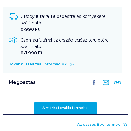
GRoby futárral Budapestre és környékére
szállítható
0-990 Ft
Csomagfutárral az ország egész területére
szállítható!
0-1 990 Ft
További szállítási információk
Megosztás
A márka további termékei
Az összes
Boci
termék