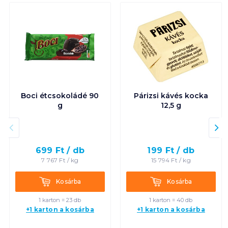
Boci étcsokoládé 90
Párizsi kávés kocka
g
12,5 g
699
Ft /
db
199
Ft /
db
7 767
Ft /
kg
15 794
Ft /
kg
Kosárba
Kosárba
Kosárba
Kosárba
1 karton = 23 db
1 karton = 40 db
+1 karton a kosárba
+1 karton a kosárba