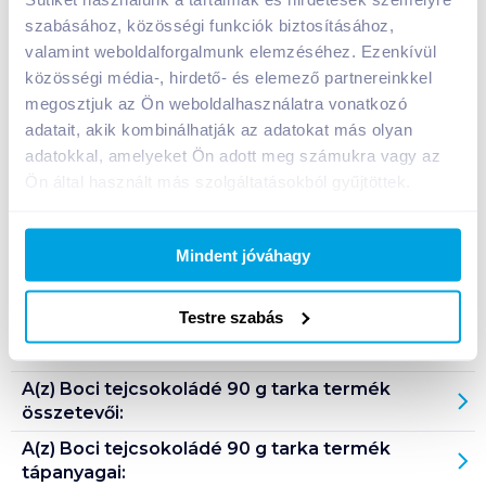
szabásához, közösségi funkciók biztosításához,
valamint weboldalforgalmunk elemzéséhez. Ezenkívül
közösségi média-, hirdető- és elemező partnereinkkel
Bevásárlólistához adom
Értesíts, ha olcsóbb!
megosztjuk az Ön weboldalhasználatra vonatkozó
adatait, akik kombinálhatják az adatokat más olyan
adatokkal, amelyeket Ön adott meg számukra vagy az
Termékleírás a(z)
Boci tejcsokoládé 90 g
Ön által használt más szolgáltatásokból gyűjtöttek.
tarka
termékhez:
Kakaós krémmel töltött tejcsokoládé fehér
csokoládé foltokkal.
Mindent jóváhagy
Tárolási információ: száraz, hűvös helyen tárolandó!
Testre szabás
Származási hely: EU-n kívül
A(z)
Boci tejcsokoládé 90 g tarka
termék
összetevői:
A(z)
Boci tejcsokoládé 90 g tarka
termék
tápanyagai: