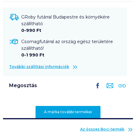
GRoby futárral Budapestre és környékére
szállítható
0-990 Ft
Csomagfutárral az ország egész területére
szállítható!
0-1 990 Ft
További szállítási információk
Megosztás
A márka további termékei
Az összes
Boci
termék