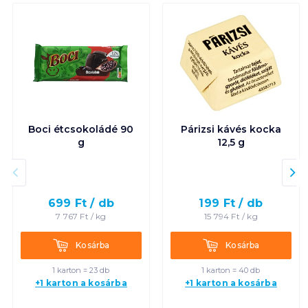
Boci étcsokoládé 90
Párizsi kávés kocka
g
12,5 g
699
Ft /
db
199
Ft /
db
7 767
Ft /
kg
15 794
Ft /
kg
Kosárba
Kosárba
Kosárba
Kosárba
1 karton = 23 db
1 karton = 40 db
+1 karton a kosárba
+1 karton a kosárba