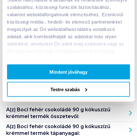
szabásához, közösségi funkciók biztosításához,
valamint weboldalforgalmunk elemzéséhez. Ezenkívül
közösségi média-, hirdető- és elemező partnereinkkel
Bevásárlólistához adom
Értesíts, ha olcsóbb!
megosztjuk az Ön weboldalhasználatra vonatkozó
adatait, akik kombinálhatják az adatokat más olyan
adatokkal, amelyeket Ön adott meg számukra vagy az
Termékleírás a(z)
Boci fehér csokoládé 90 g
Ön által használt más szolgáltatásokból gyűjtöttek.
kókuszízű krémmel
termékhez:
Kókuszízű krémmel (39%) töltött fehér csokoládé
ostyadarabokkal (1,7%).
Mindent jóváhagy
Tárolási információ: száraz, hűvös helyen tárolandó!
Testre szabás
Származási hely: EU-n kívül
A(z)
Boci fehér csokoládé 90 g kókuszízű
krémmel
termék összetevői:
A(z)
Boci fehér csokoládé 90 g kókuszízű
krémmel
termék tápanyagai: