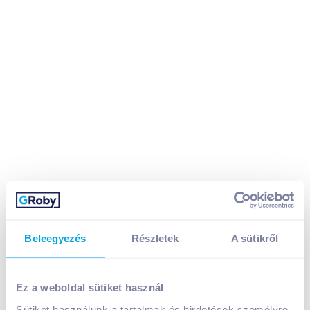
Beleegyezés
Részletek
A sütikről
Boci fehér csokoládé 90 g kókuszízű krémmel
Ez a weboldal sütiket használ
Sütiket használunk a tartalmak és hirdetések személyre
A termék megszűnt