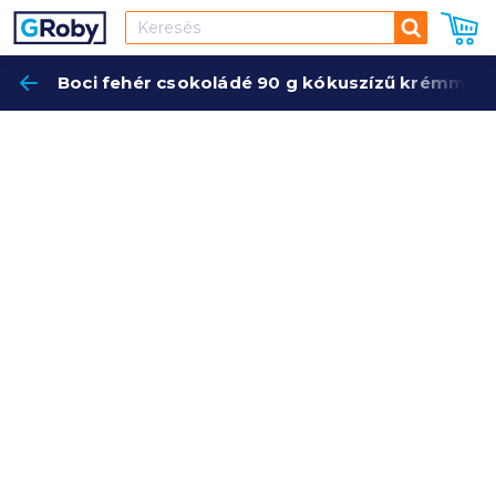
Keresés
Boci fehér csokoládé 90 g kókuszízű krémmel
Keres