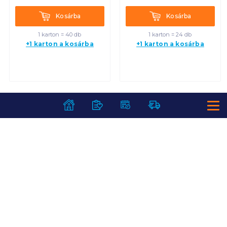
Kosárba
Kosárba
Kosárba
Kosárba
1 karton = 40 db
1 karton = 24 db
+1 karton a kosárba
+1 karton a kosárba
SZOLGÁLTATÁSOK
Ajándékkosarak
INFORMÁCIÓK
Árfigyelő
Áruházunk működése
Bevásárlólisták
RÓLUNK
Általános szerződési feltételek
Üvegvisszaváltás
Bemutatkozunk
Elállási jog
Szelektív hulladékok gyűjtése