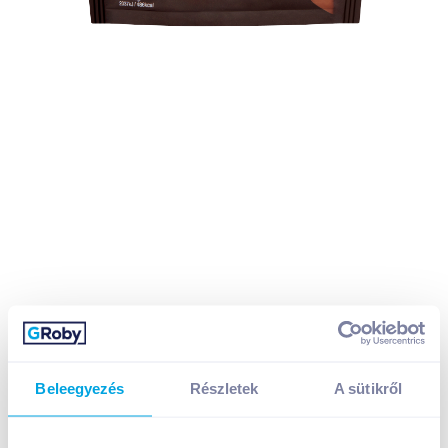
Beleegyezés
Részletek
A sütikről
Snickers Bites karamellás szeletek tejcsokoládéban