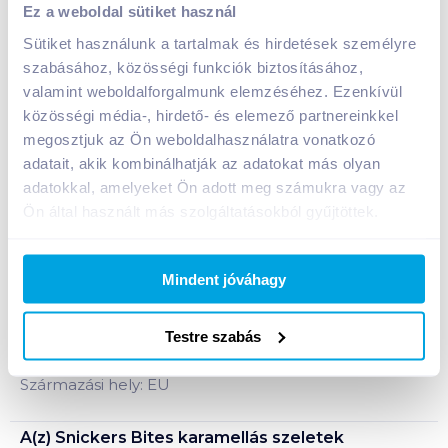
Ez a weboldal sütiket használ
136 g földimogyoróval
Sütiket használunk a tartalmak és hirdetések személyre
A termék jelenleg nem elérhető
szabásához, közösségi funkciók biztosításához,
valamint weboldalforgalmunk elemzéséhez. Ezenkívül
közösségi média-, hirdető- és elemező partnereinkkel
Bevásárlólistához adom
Értesíts, ha olcsóbb!
megosztjuk az Ön weboldalhasználatra vonatkozó
adatait, akik kombinálhatják az adatokat más olyan
adatokkal, amelyeket Ön adott meg számukra vagy az
Ön által használt más szolgáltatásokból gyűjtöttek.
Termékleírás a(z)
Snickers Bites karamellás
szeletek tejcsokoládéban 136 g
földimogyoróval
termékhez:
Mindent jóváhagy
Karamellás földimogyorós krémes szeletek
földimogyoró darabokkal, tejcsokoládéba mártva.
Testre szabás
Tárolási információ: száraz, hűvös helyen tárolandó!
Származási hely: EU
A(z)
Snickers Bites karamellás szeletek