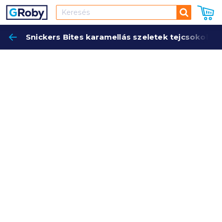
Keresés
Snickers Bites karamellás szeletek tejcsokolá
Keres