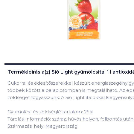
Termékleírás a(z)
Sió Light gyümölcsital 1 l antiox
Cukorral és édesítőszerekkel készült energiaszegény gy
többek között a paradicsomban is megtalálható. Az eper
zöldséget fogyasszunk. A Sió Light italokkal kiegyensúly
Gyümölcs- és zöldséglé tartalom: 25%
Tárolási információ: száraz, hűvös helyen, felbontás utá
Származási hely: Magyarország