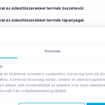
rral és édesítőszerekkel
termék összetevői:
rral és édesítőszerekkel
termék tápanyagai:
Megosztás
Részletek
ál
A márka további termékei
mak és hirdetések személyre szabásához, közösségi funkciók biz
hez. Ezenkívül közösségi média-, hirdető- és elemező partner
zó adatait, akik kombinálhatják az adatokat más olyan adatokka
sznált más szolgáltatásokból gyűjtöttek.