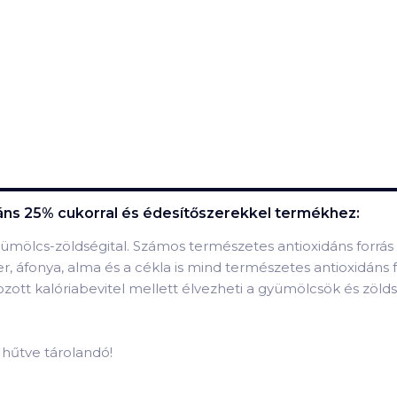
idáns 25% cukorral és édesítőszerekkel
termékhez:
ümölcs-zöldségital. Számos természetes antioxidáns forrás 
, áfonya, alma és a cékla is mind természetes antioxidáns 
ozott kalóriabevitel mellett élvezheti a gyümölcsök és zölds
n hűtve tárolandó!