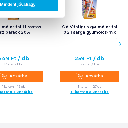
Mindent jóváhagy
ümölcsital 1 l rostos
Sió Vitatigris gyümölcsital
szibarack 20%
0,2 l sárga gyümölcs-mix
649
Ft /
db
259
Ft /
db
649
Ft /
liter
1 295
Ft /
liter
Kosárba
Kosárba
Kosárba
Kosárba
1 karton = 12 db
1 karton = 27 db
 karton a kosárba
+1 karton a kosárba