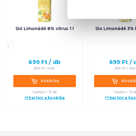
Sió Limonádé 8% citrus 1 l
Sio Limonádé 3% b
699
Ft /
db
699
Ft /
699
Ft /
liter
699
Ft /
liter
Kosárba
Kosárba
Kosárba
Kosár
1 karton = 12 db
1 karton = 12 d
+1 karton a kosárba
+1 karton a ko