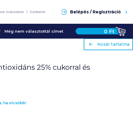
Keresés
Belépés / Regisztráció
unk működése
Üzleteink
0
Ft
Még nem választottál címet
ariaLabel
ariaLabel
Kosár tartalma
Kosár tartalma
antioxidáns 25% cukorral és
s, ha olcsóbb!