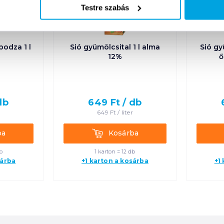
Testre szabás
odza 1 l
Sió gyümölcsital 1 l alma
Sió gy
12%
ő
db
649
Ft /
db
649
Ft /
liter
Kosárba
ba
Kosárba
b
1 karton = 12 db
sárba
+1 karton a kosárba
+1