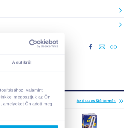
A sütikről
tosításához, valamint
A kosarad jelenleg üres.
einkkel megosztjuk az Ön
Az összes
Sió
termék
Adj hozzá termékeket!
l, amelyeket Ön adott meg