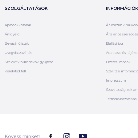
SZOLGÁLTATÁSOK
INFORMÁCIÓ
Ajándékkosarak
Áruházunk működ
Árfigyelő
Általános szerződési
Bevásárlólisták
Elállási jog
Üvegvisszaváltás
Adatkezelési tájéko
Szelektív hulladékok gyűjtése
Fizetési módok
Kerekítsd fel!
Szállítási informáci
Impresszum
Szavatosság, rekla
Termékvisszahívás
Kövess minket!