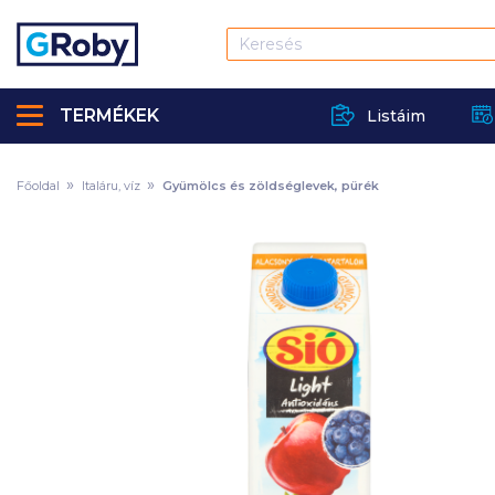
TERMÉKEK
Listáim
Főoldal
Italáru, víz
Gyümölcs és zöldséglevek, pürék