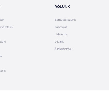
K
RÓLUNK
ése
Bemutatkozunk
 feltételek
Kapcsolat
Üzleteink
ztató
Díjaink
Állásajánlatok
ók
máció