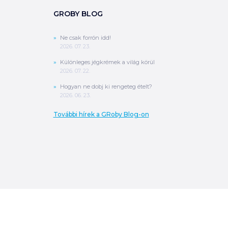
GROBY BLOG
Ne csak forrón idd!
2026. 07. 23.
Különleges jégkrémek a világ körül
2026. 07. 22.
Hogyan ne dobj ki rengeteg ételt?
2026. 06. 23.
További hírek a GRoby Blog-on
0
Ft
ÖSSZESEN