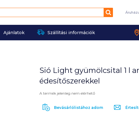
Keresés
Áruház
Ajánlatok
Szállítási információk
Sió Light gyümölcsital 1 l 
édesítőszerekkel
A termék jelenleg nem elérhető
Bevásárlólistához adom
Értesít