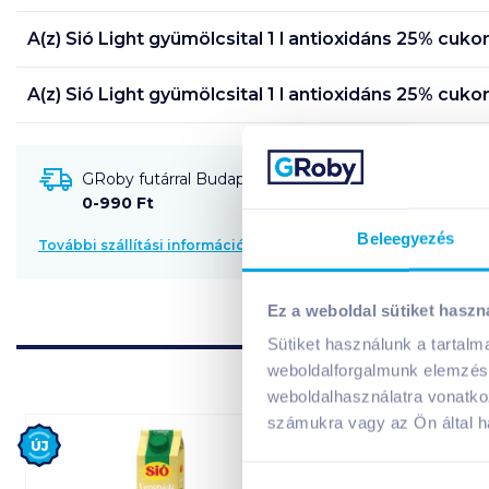
A(z)
Sió Light gyümölcsital 1 l antioxidáns 25% cuko
A(z)
Sió Light gyümölcsital 1 l antioxidáns 25% cuko
GRoby futárral Budapestre és környékére szállítható
0-990 Ft
Beleegyezés
További szállítási információk
Ez a weboldal sütiket haszn
Sütiket használunk a tartal
weboldalforgalmunk elemzésé
weboldalhasználatra vonatko
számukra vagy az Ön által ha
Új
Új