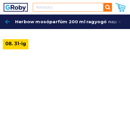
Keresés
Herbow mosóparfüm 200 ml ragyogó nap 40 
Keres
08. 31-ig