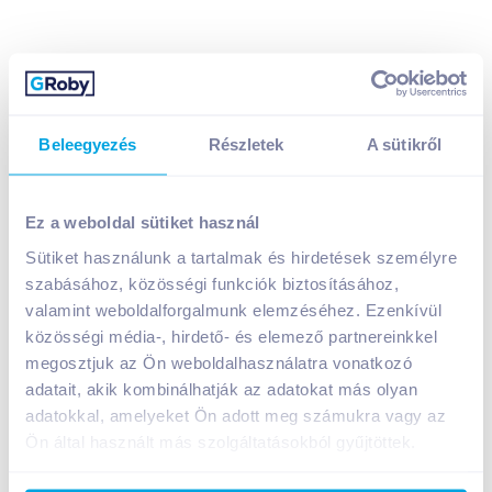
Beleegyezés
Részletek
A sütikről
Herbow mosóparfüm 200 ml ragyogó nap 40 mosás
1 199
Ft /
db
Ez a weboldal sütiket használ
Kizárólag a webshopban érvényes ár!
Sütiket használunk a tartalmak és hirdetések személyre
Egységár:
5 995
Ft /
liter
Nettó eladási ár:
944
Ft /
db
(
27
% áfa)
szabásához, közösségi funkciók biztosításához,
valamint weboldalforgalmunk elemzéséhez. Ezenkívül
közösségi média-, hirdető- és elemező partnereinkkel
Kosárba
Kosárba
megosztjuk az Ön weboldalhasználatra vonatkozó
adatait, akik kombinálhatják az adatokat más olyan
adatokkal, amelyeket Ön adott meg számukra vagy az
1 karton = 12 db
+1 karton a kosárba
Ön által használt más szolgáltatásokból gyűjtöttek.