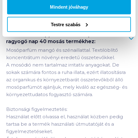
Mindent jóváhagy
Bevásárlólistához adom
Értesíts, ha olcsóbb!
Testre szabás
Termékleírás a(z)
Herbow mosóparfüm 200 ml
ragyogó nap 40 mosás
termékhez:
Mosóparfüm mangó és szénaillattal. Textilöblítő
koncentrátum növényi eredetű összetevőkkel.
A mosódió nem tartalmaz irritatív anyagokat. De
sokak számára fontos a ruha illata, ezért illatosításra
az organikus és környezetbarát összetevőkből álló
mosóparfümöt ajánljuk, mely kiváló az egészség- és
környezettudatos fogyasztó számára.
Biztonsági figyelmeztetés:
Használat előtt olvassa el, használat közben pedig
tartsa be a termék használati útmutatóját és a
figyelmeztetéseket.