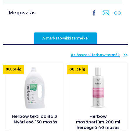
Megosztás
A márka további termékei
Az összes
Herbow
termék
08. 31
-ig
08. 31
-ig
Herbow textilöblítő 3
Herbow
l Nyári eső 150 mosás
mosóparfüm 200 ml
hercegnő 40 mosás