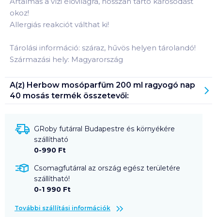
Ártalmas a vízi élővilágra, hosszan tartó károsodást
okoz!
Allergiás reakciót válthat ki!
Tárolási információ: száraz, hűvös helyen tárolandó!
Származási hely: Magyarország
A(z)
Herbow mosóparfüm 200 ml ragyogó nap
40 mosás
termék összetevői:
GRoby futárral Budapestre és környékére
szállítható
0-990 Ft
Csomagfutárral az ország egész területére
szállítható!
0-1 990 Ft
További szállítási információk